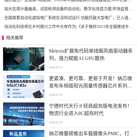
·
加大在用计量器具、试验检测设备的自动化、数字化改造力度|市场监管总局 工业和信息化部 关于促进企业计量能力提升的指导意见
·
全国首套自动化虚拟电厂系统在深圳试运行 功能匹敌大型电厂，已入选国际典型案例
·
自动化科技将在乡村振兴工作中大有作为|《关于做好2023年全面推进乡村振兴重点工作的意见》发布
相关推荐
Melexis扩展免代码单线圈风扇驱动器系
列，强力赋能AI GPU散热
2026-07-17
更紧凑、更可靠、更易于开发！纳芯微
发布车规级阳光雨量传感器芯片系列
NSUC183x
2026-07-07
宁德时代天行Ⅱ轻商超充版电池发布！
物流行业进入8C超充时代
2026-07-07
纳芯微重磅推出车载摄像头PMIC，打