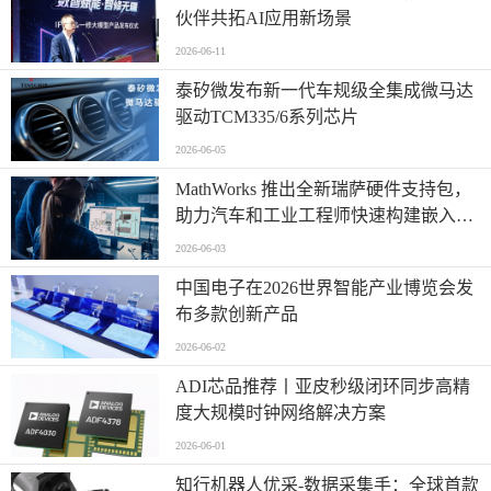
伙伴共拓AI应用新场景
2026-06-11
泰矽微发布新一代车规级全集成微马达
驱动TCM335/6系列芯片
2026-06-05
MathWorks 推出全新瑞萨硬件支持包，
助力汽车和工业工程师快速构建嵌入式
系统原型
2026-06-03
中国电子在2026世界智能产业博览会发
布多款创新产品
2026-06-02
ADI芯品推荐丨亚皮秒级闭环同步高精
度大规模时钟网络解决方案
2026-06-01
知行机器人优采-数据采集手：全球首款