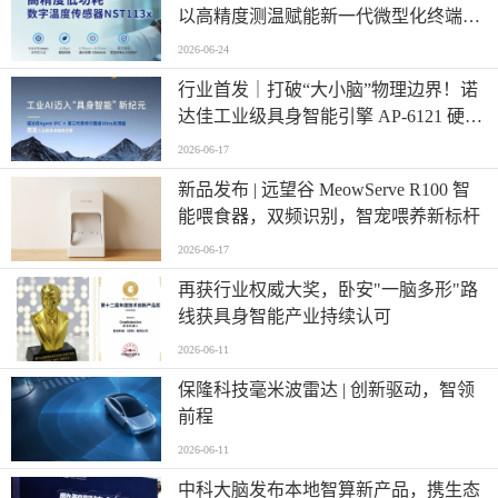
以高精度测温赋能新一代微型化终端设
计
2026-06-24
行业首发｜打破“大小脑”物理边界！诺
达佳工业级具身智能引擎 AP-6121 硬核
登场
2026-06-17
新品发布 | 远望谷 MeowServe R100 智
能喂食器，双频识别，智宠喂养新标杆
2026-06-17
再获行业权威大奖，卧安"一脑多形"路
线获具身智能产业持续认可
2026-06-11
保隆科技毫米波雷达 | 创新驱动，智领
前程
2026-06-11
中科大脑发布本地智算新产品，携生态