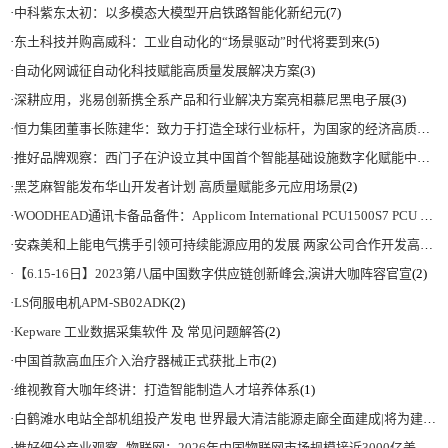
·
中科紫东太初：以多模态大模型开启铁路智能化新纪元
(7)
·
东土科技并购高威科：工业自动化的“场景驱动”时代将要到来
(5)
·
自动化网诚征自动化科技赋能高质量发展解决方案
(3)
·
深耕应用，兆易创新携全系产品和行业解决方案亮相慕尼黑电子展
(3)
·
恒力集团董事长陈建华：致力于打造全球行业标杆，为国家的经济高质量发展贡献更大力量|上海电气集团党委书记、董事长吴磊来访
·
推好品牌观察：西门子在沪设立其中国首个智能基础设施数字化赋能中心
(2)
·
黑芝麻智能发布华山开发者计划 高质量赋能多元应用场景
(2)
·
WOODHEAD通讯卡备品备件：Applicom International PCU1500S7 PCU 1500 S7 V4.5.0
·
安森美和上能电气携手引领可持续能源应用的发展 两家公司合作开发高性能储能和太阳能组串式逆变器方案 以实现可持续的未来
·
【6.15-16日】2023第八届中国数字供应链创新峰会,演讲大咖阵容官宣
(2)
·
LS伺服电机APM-SB02ADK
(2)
·
Kepware 工业数据采集软件 及 常见问题解答
(2)
·
中国首款高血压介入治疗器械正式获批上市
(2)
·
维视教育大咖年终讲：打造智能制造人才培养体系
(1)
·
白鹤滩水电站全部机组投产发电 世界最大清洁能源走廊全面建成|将为建设新型能源体系、保障国家能源安全、实现“双碳”目标提供有力支撑
·
推好细分产业观察--物联网：2026年中国物联网市场规模接近3000亿美元 智慧工厂、智慧城市、智慧电网等将占60%以上