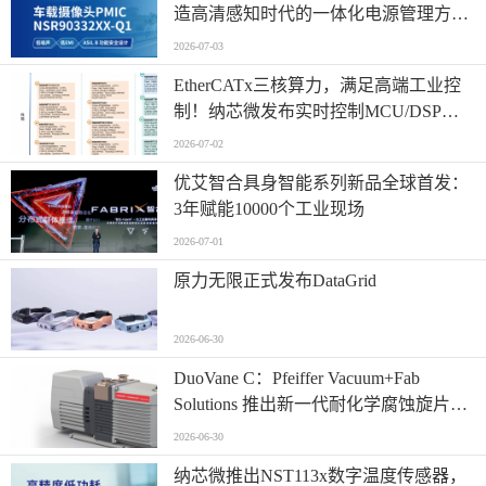
造高清感知时代的一体化电源管理方
案！
2026-07-03
EtherCATx三核算力，满足高端工业控
制！纳芯微发布实时控制MCU/DSP
NS800RTA7系列
2026-07-02
优艾智合具身智能系列新品全球首发：
3年赋能10000个工业现场
2026-07-01
原力无限正式发布DataGrid
2026-06-30
​DuoVane C：Pfeiffer Vacuum+Fab
Solutions 推出新一代耐化学腐蚀旋片真
空泵
2026-06-30
纳芯微推出NST113x数字温度传感器，