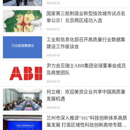
质量发展
2026-05-19
国家第三批制造业新型技改城市试点名
单公示！北京两区成功入选
2026-05-15
工业和信息化部召开高质量行业数据集
建设工作座谈会
2026-05-14
尹力会见瑞士ABB集团全球董事会成员
及高管团队
2026-05-13
何立峰：欢迎美资企业共享中国高质量
发展机遇
2026-04-22
兰州市深入推进“161”科技创新体系高质
量发展 打造区域性科技创新高地专题新