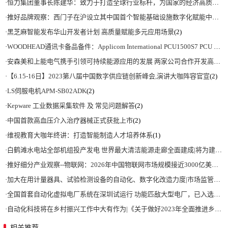
·
恒力集团董事长陈建华：致力于打造全球行业标杆，为国家的经济高质量发展贡献更大力量|上海电气集团党委书记、董事长吴磊来访
·
推好品牌观察：西门子在沪设立其中国首个智能基础设施数字化赋能中心
(2)
·
黑芝麻智能发布华山开发者计划 高质量赋能多元应用场景
(2)
·
WOODHEAD通讯卡备品备件：Applicom International PCU1500S7 PCU 1500 S7 V4.5.0
·
安森美和上能电气携手引领可持续能源应用的发展 两家公司合作开发高性能储能和太阳能组串式逆变器方案 以实现可持续的未来
·
【6.15-16日】2023第八届中国数字供应链创新峰会,演讲大咖阵容官宣
(2)
·
LS伺服电机APM-SB02ADK
(2)
·
Kepware 工业数据采集软件 及 常见问题解答
(2)
·
中国首款高血压介入治疗器械正式获批上市
(2)
·
维视教育大咖年终讲：打造智能制造人才培养体系
(1)
·
白鹤滩水电站全部机组投产发电 世界最大清洁能源走廊全面建成|将为建设新型能源体系、保障国家能源安全、实现“双碳”目标提供有力支撑
·
推好细分产业观察--物联网：2026年中国物联网市场规模接近3000亿美元 智慧工厂、智慧城市、智慧电网等将占60%以上
·
加大在用计量器具、试验检测设备的自动化、数字化改造力度|市场监管总局 工业和信息化部 关于促进企业计量能力提升的指导意见
·
全国首套自动化虚拟电厂系统在深圳试运行 功能匹敌大型电厂，已入选国际典型案例
·
自动化科技将在乡村振兴工作中大有作为|《关于做好2023年全面推进乡村振兴重点工作的意见》发布
相关推荐