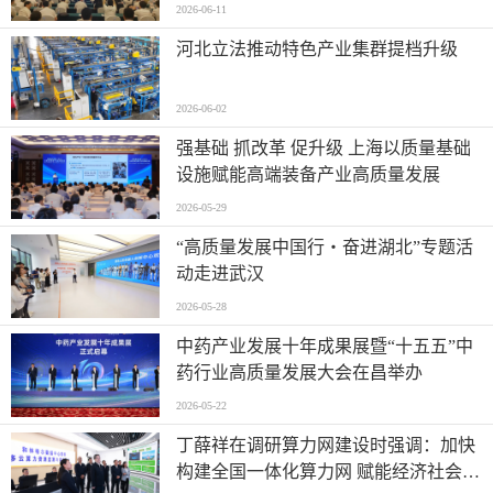
2026-06-11
河北立法推动特色产业集群提档升级
2026-06-02
强基础 抓改革 促升级 上海以质量基础
设施赋能高端装备产业高质量发展
2026-05-29
“高质量发展中国行・奋进湖北”专题活
动走进武汉
2026-05-28
中药产业发展十年成果展暨“十五五”中
药行业高质量发展大会在昌举办
2026-05-22
丁薛祥在调研算力网建设时强调：加快
构建全国一体化算力网 赋能经济社会高