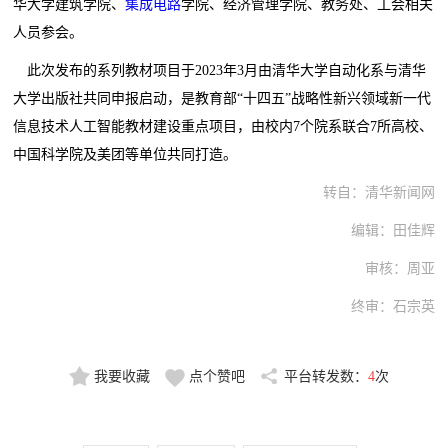
华大学建筑学院、
集成电路
学院、经济管理学院、教务处、工会相关
人员参会。
此次发布的系列教材项目于2023年3月由清华大学自动化系与清华
大学出版社共同申报启动，是教育部“十四五”战略性新兴领域新一代
信息技术人工智能教材建设重点项目，由校内7个院系联合7所高校、
中国科学院及美团等单位共同打造。
转自：清华新闻网
编辑：田佳辉
审核：周亚
终审：石宗英
我要收藏
点个赞吧
平台转发数：
4
次