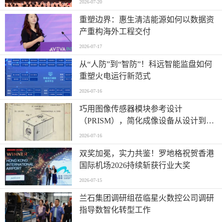
2026-07-20
重塑边界：惠生清洁能源如何以数据资
产重构海外工程交付
2026-07-17
从“人防”到“智防”！科远智能监盘如何
重塑火电运行新范式
2026-07-16
巧用图像传感器模块参考设计
（PRISM），简化成像设备从设计到制
造的全流程
2026-07-16
双奖加冕，实力共鉴！罗地格祝贺香港
国际机场2026持续斩获行业大奖
2026-07-15
兰石集团调研组莅临星火数控公司调研
指导数智化转型工作