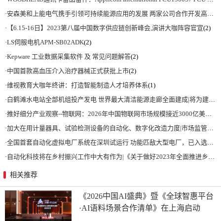
·
安森美和上能电气携手引领可持续能源应用的发展 两家公司合作开发高性能储能和太阳能组串式逆变器方案 以实现可持续的未来
·
【6.15-16日】2023第八届中国数字供应链创新峰会,演讲大咖阵容官宣
(2)
·
LS伺服电机APM-SB02ADK
(2)
·
Kepware 工业数据采集软件 及 常见问题解答
(2)
·
中国首款高血压介入治疗器械正式获批上市
(2)
·
维视教育大咖年终讲：打造智能制造人才培养体系
(1)
·
白鹤滩水电站全部机组投产发电 世界最大清洁能源走廊全面建成|将为建设新型能源体系、保障国家能源安全、实现“双碳”目标提供有力支撑
·
推好细分产业观察--物联网：2026年中国物联网市场规模接近3000亿美元 智慧工厂、智慧城市、智慧电网等将占60%以上
·
加大在用计量器具、试验检测设备的自动化、数字化改造力度|市场监管总局 工业和信息化部 关于促进企业计量能力提升的指导意见
·
全国首套自动化虚拟电厂系统在深圳试运行 功能匹敌大型电厂，已入选国际典型案例
·
自动化科技将在乡村振兴工作中大有作为|《关于做好2023年全面推进乡村振兴重点工作的意见》发布
相关推荐
《2026中国AI盛典》暨《全球智惠平台
·AI语料场景合作清单》在上海启动