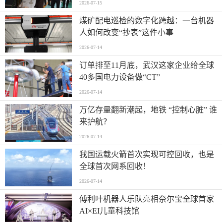
2026-07-15
煤矿配电巡检的数字化跨越：一台机器
人如何改变“抄表”这件小事
2026-07-14
订单排至11月底，武汉这家企业给全球
40多国电力设备做“CT”
2026-07-14
万亿存量翻新潮起，地铁 “控制心脏” 谁
来护航？
2026-07-14
我国运载火箭首次实现可控回收，也是
全球首次网系回收！
2026-07-14
傅利叶机器人乐队亮相奈尔宝全球首家
AI×EI儿童科技馆