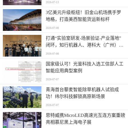
2026-07-13
​3亿美元升级枢纽！旧金山机场携手罗
地格，打造美西智能货运新标杆
2026-07-08
打通“实验室研发-场景验证-产业落地”
闭环，知行机器人、港科大（广州）、
北京粤电三方联合解锁城市服务机器人
2026-07-08
规模化应用
国家级认可！光鉴科技入选工信部人工
智能应用典型案例
2026-07-07
青海首台藜麦智能除草机器人试验成
功！纬尔科技解锁高原新场景
2026-07-07
思特威携MicroLED高速光互连方案重磅
亮相慕尼黑上海电子展