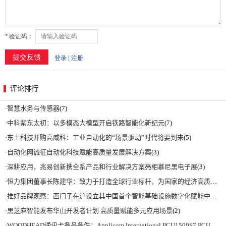
评论排行
·
智慧水务与传感器
(7)
·
中科紫东太初：以多模态大模型开启铁路智能化新纪元
(7)
·
东土科技并购高威科：工业自动化的“场景驱动”时代将要到来
(5)
·
自动化网诚征自动化科技赋能高质量发展解决方案
(3)
·
深耕应用，兆易创新携全系产品和行业解决方案亮相慕尼黑电子展
(3)
·
恒力集团董事长陈建华：致力于打造全球行业标杆，为国家的经济高质量发展贡献更大力量|上海电气集团党委书记、董事长吴磊来访
·
推好品牌观察：西门子在沪设立其中国首个智能基础设施数字化赋能中心
(2)
·
黑芝麻智能发布华山开发者计划 高质量赋能多元应用场景
(2)
·
WOODHEAD通讯卡备品备件：Applicom International PCU1500S7 PCU 1500 S7 V4.5.0