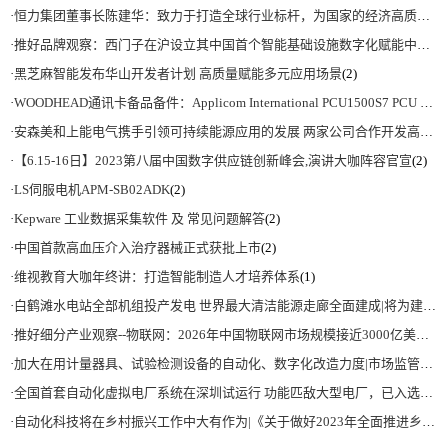
·
恒力集团董事长陈建华：致力于打造全球行业标杆，为国家的经济高质量发展贡献更大力量|上海电气集团党委书记、董事长吴磊来访
·
推好品牌观察：西门子在沪设立其中国首个智能基础设施数字化赋能中心
(2)
·
黑芝麻智能发布华山开发者计划 高质量赋能多元应用场景
(2)
·
WOODHEAD通讯卡备品备件：Applicom International PCU1500S7 PCU 1500 S7 V4.5.0
·
安森美和上能电气携手引领可持续能源应用的发展 两家公司合作开发高性能储能和太阳能组串式逆变器方案 以实现可持续的未来
·
【6.15-16日】2023第八届中国数字供应链创新峰会,演讲大咖阵容官宣
(2)
·
LS伺服电机APM-SB02ADK
(2)
·
Kepware 工业数据采集软件 及 常见问题解答
(2)
·
中国首款高血压介入治疗器械正式获批上市
(2)
·
维视教育大咖年终讲：打造智能制造人才培养体系
(1)
·
白鹤滩水电站全部机组投产发电 世界最大清洁能源走廊全面建成|将为建设新型能源体系、保障国家能源安全、实现“双碳”目标提供有力支撑
·
推好细分产业观察--物联网：2026年中国物联网市场规模接近3000亿美元 智慧工厂、智慧城市、智慧电网等将占60%以上
·
加大在用计量器具、试验检测设备的自动化、数字化改造力度|市场监管总局 工业和信息化部 关于促进企业计量能力提升的指导意见
·
全国首套自动化虚拟电厂系统在深圳试运行 功能匹敌大型电厂，已入选国际典型案例
·
自动化科技将在乡村振兴工作中大有作为|《关于做好2023年全面推进乡村振兴重点工作的意见》发布