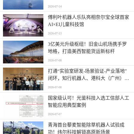
2026-07-14
傅利叶机器人乐队亮相奈尔宝全球首家
AI×EI儿童科技馆
2026-07-13
​3亿美元升级枢纽！旧金山机场携手罗
地格，打造美西智能货运新标杆
2026-07-08
打通“实验室研发-场景验证-产业落地”
闭环，知行机器人、港科大（广州）、
北京粤电三方联合解锁城市服务机器人
2026-07-08
规模化应用
国家级认可！光鉴科技入选工信部人工
智能应用典型案例
2026-07-07
青海首台藜麦智能除草机器人试验成
功！纬尔科技解锁高原新场景