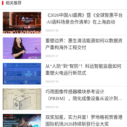
相关推荐
《2026中国AI盛典》暨《全球智惠平台
·AI语料场景合作清单》在上海启动
2026-07-20
重塑边界：惠生清洁能源如何以数据资
产重构海外工程交付
2026-07-17
从“人防”到“智防”！科远智能监盘如何
重塑火电运行新范式
2026-07-16
巧用图像传感器模块参考设计
（PRISM），简化成像设备从设计到制
造的全流程
2026-07-16
双奖加冕，实力共鉴！罗地格祝贺香港
国际机场2026持续斩获行业大奖