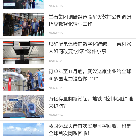
2026-07-15
兰石集团调研组莅临星火数控公司调研
指导数智化转型工作
2026-07-15
煤矿配电巡检的数字化跨越：一台机器
人如何改变“抄表”这件小事
2026-07-14
订单排至11月底，武汉这家企业给全球
40多国电力设备做“CT”
2026-07-14
万亿存量翻新潮起，地铁 “控制心脏” 谁
来护航？
2026-07-14
我国运载火箭首次实现可控回收，也是
全球首次网系回收！