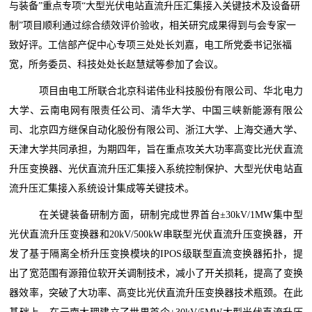
与装备”重点专项“大型光伏电站直流升压汇集接入关键技术及设备研
制”项目顺利通过综合绩效评价验收，相关研究成果得到与会专家一
致好评。工信部产促中心专项三处处长刘嘉，电工所党委书记张福
宽，所务委员、科技处处长赵慧斌等参加了会议。
项目由电工所联合北京科诺伟业科技股份有限公司、华北电力
大学、云南电网有限责任公司、清华大学、中国三峡新能源有限公
司、北京四方继保自动化股份有限公司、浙江大学、上海交通大学、
天津大学共同承担，为期四年，旨在重点攻关大功率高变比光伏直流
升压变换器、光伏直流升压汇集接入系统控制保护、大型光伏电站直
流升压汇集接入系统设计集成等关键技术。
在关键装备研制方面，研制完成世界首台±30kV/1MW集中型
光伏直流升压变换器和20kV/500kW串联型光伏直流升压变换器，开
发了基于隔离全桥升压变换模块的IPOS级联型直流变换器拓扑，提
出了宽范围有源箝位软开关调制技术，减小了开关损耗，提高了变换
器效率，突破了大功率、高变比光伏直流升压变换器技术瓶颈。在此