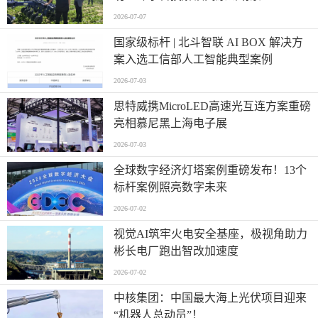
2026-07-07
国家级标杆 | 北斗智联 AI BOX 解决方
案入选工信部人工智能典型案例
2026-07-03
思特威携MicroLED高速光互连方案重磅
亮相慕尼黑上海电子展
2026-07-03
全球数字经济灯塔案例重磅发布！13个
标杆案例照亮数字未来
2026-07-02
视觉AI筑牢火电安全基座，极视角助力
彬长电厂跑出智改加速度
2026-07-02
中核集团：中国最大海上光伏项目迎来
“机器人总动员”！