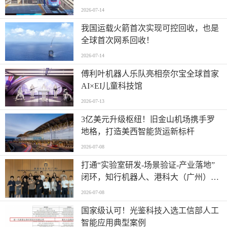
2026-07-14
我国运载火箭首次实现可控回收，也是
全球首次网系回收！
2026-07-14
傅利叶机器人乐队亮相奈尔宝全球首家
AI×EI儿童科技馆
2026-07-13
​3亿美元升级枢纽！旧金山机场携手罗
地格，打造美西智能货运新标杆
2026-07-08
打通“实验室研发-场景验证-产业落地”
闭环，知行机器人、港科大（广州）、
北京粤电三方联合解锁城市服务机器人
2026-07-08
规模化应用
国家级认可！光鉴科技入选工信部人工
智能应用典型案例