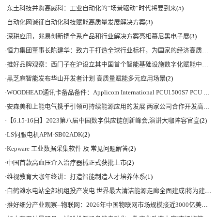
·
东土科技并购高威科：工业自动化的“场景驱动”时代将要到来
(5)
·
自动化网诚征自动化科技赋能高质量发展解决方案
(3)
·
深耕应用，兆易创新携全系产品和行业解决方案亮相慕尼黑电子展
(3)
·
恒力集团董事长陈建华：致力于打造全球行业标杆，为国家的经济高质量发展贡献更大力量|上海电气集团党委书记、董事长吴磊来访
·
推好品牌观察：西门子在沪设立其中国首个智能基础设施数字化赋能中心
(2)
·
黑芝麻智能发布华山开发者计划 高质量赋能多元应用场景
(2)
·
WOODHEAD通讯卡备品备件：Applicom International PCU1500S7 PCU 1500 S7 V4.5.0
·
安森美和上能电气携手引领可持续能源应用的发展 两家公司合作开发高性能储能和太阳能组串式逆变器方案 以实现可持续的未来
·
【6.15-16日】2023第八届中国数字供应链创新峰会,演讲大咖阵容官宣
(2)
·
LS伺服电机APM-SB02ADK
(2)
·
Kepware 工业数据采集软件 及 常见问题解答
(2)
·
中国首款高血压介入治疗器械正式获批上市
(2)
·
维视教育大咖年终讲：打造智能制造人才培养体系
(1)
·
白鹤滩水电站全部机组投产发电 世界最大清洁能源走廊全面建成|将为建设新型能源体系、保障国家能源安全、实现“双碳”目标提供有力支撑
·
推好细分产业观察--物联网：2026年中国物联网市场规模接近3000亿美元 智慧工厂、智慧城市、智慧电网等将占60%以上