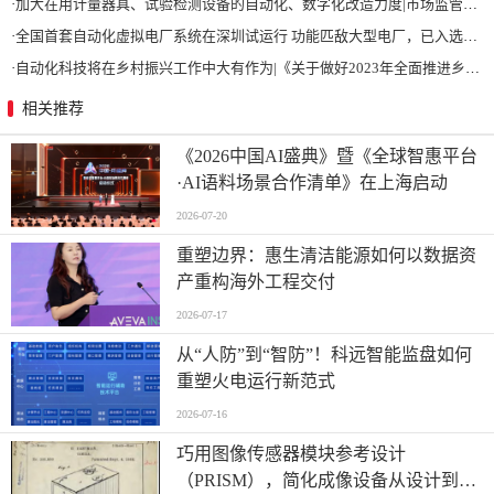
·
加大在用计量器具、试验检测设备的自动化、数字化改造力度|市场监管总局 工业和信息化部 关于促进企业计量能力提升的指导意见
·
全国首套自动化虚拟电厂系统在深圳试运行 功能匹敌大型电厂，已入选国际典型案例
·
自动化科技将在乡村振兴工作中大有作为|《关于做好2023年全面推进乡村振兴重点工作的意见》发布
相关推荐
《2026中国AI盛典》暨《全球智惠平台
·AI语料场景合作清单》在上海启动
2026-07-20
重塑边界：惠生清洁能源如何以数据资
产重构海外工程交付
2026-07-17
从“人防”到“智防”！科远智能监盘如何
重塑火电运行新范式
2026-07-16
巧用图像传感器模块参考设计
（PRISM），简化成像设备从设计到制