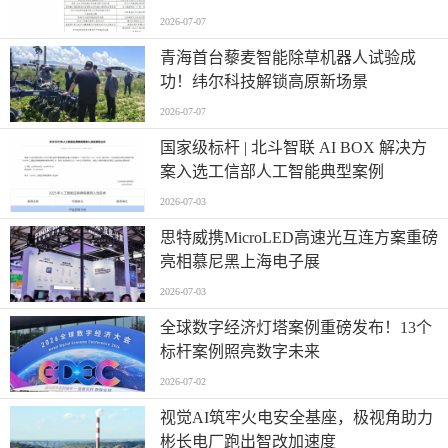
2026-07-07
青海首台藜麦智能除草机器人试验成
功！纬尔科技解锁高原新场景
2026-07-07
国家级标杆 | 北斗智联 AI BOX 解决方
案入选工信部人工智能典型案例
2026-07-03
思特威携MicroLED高速光互连方案重磅
亮相慕尼黑上海电子展
2026-07-03
全球数字经济灯塔案例重磅发布！13个
标杆案例照亮数字未来
2026-07-02
视觉AI筑牢火电安全基座，极视角助力
彬长电厂跑出智改加速度