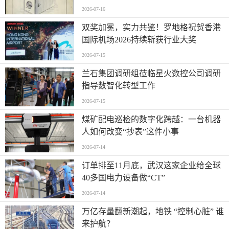
造的全流程
2026-07-16
双奖加冕，实力共鉴！罗地格祝贺香港
国际机场2026持续斩获行业大奖
2026-07-15
兰石集团调研组莅临星火数控公司调研
指导数智化转型工作
2026-07-15
煤矿配电巡检的数字化跨越：一台机器
人如何改变“抄表”这件小事
2026-07-14
订单排至11月底，武汉这家企业给全球
40多国电力设备做“CT”
2026-07-14
万亿存量翻新潮起，地铁 “控制心脏” 谁
来护航？