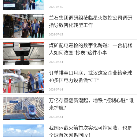
2026-07-15
兰石集团调研组莅临星火数控公司调研
指导数智化转型工作
2026-07-15
煤矿配电巡检的数字化跨越：一台机器
人如何改变“抄表”这件小事
2026-07-14
订单排至11月底，武汉这家企业给全球
40多国电力设备做“CT”
2026-07-14
万亿存量翻新潮起，地铁 “控制心脏” 谁
来护航？
2026-07-14
我国运载火箭首次实现可控回收，也是
全球首次网系回收！