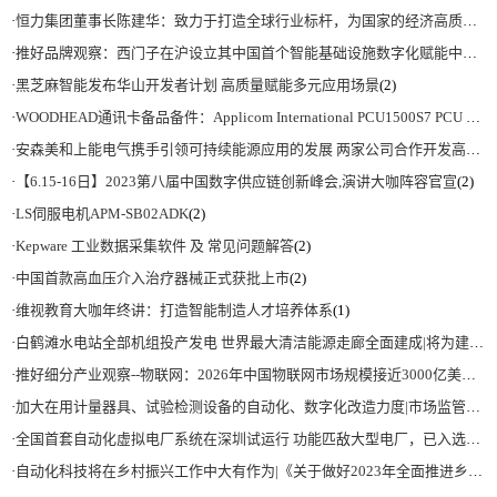
·
恒力集团董事长陈建华：致力于打造全球行业标杆，为国家的经济高质量发展贡献更大力量|上海电气集团党委书记、董事长吴磊来访
·
推好品牌观察：西门子在沪设立其中国首个智能基础设施数字化赋能中心
(2)
·
黑芝麻智能发布华山开发者计划 高质量赋能多元应用场景
(2)
·
WOODHEAD通讯卡备品备件：Applicom International PCU1500S7 PCU 1500 S7 V4.5.0
·
安森美和上能电气携手引领可持续能源应用的发展 两家公司合作开发高性能储能和太阳能组串式逆变器方案 以实现可持续的未来
·
【6.15-16日】2023第八届中国数字供应链创新峰会,演讲大咖阵容官宣
(2)
·
LS伺服电机APM-SB02ADK
(2)
·
Kepware 工业数据采集软件 及 常见问题解答
(2)
·
中国首款高血压介入治疗器械正式获批上市
(2)
·
维视教育大咖年终讲：打造智能制造人才培养体系
(1)
·
白鹤滩水电站全部机组投产发电 世界最大清洁能源走廊全面建成|将为建设新型能源体系、保障国家能源安全、实现“双碳”目标提供有力支撑
·
推好细分产业观察--物联网：2026年中国物联网市场规模接近3000亿美元 智慧工厂、智慧城市、智慧电网等将占60%以上
·
加大在用计量器具、试验检测设备的自动化、数字化改造力度|市场监管总局 工业和信息化部 关于促进企业计量能力提升的指导意见
·
全国首套自动化虚拟电厂系统在深圳试运行 功能匹敌大型电厂，已入选国际典型案例
·
自动化科技将在乡村振兴工作中大有作为|《关于做好2023年全面推进乡村振兴重点工作的意见》发布