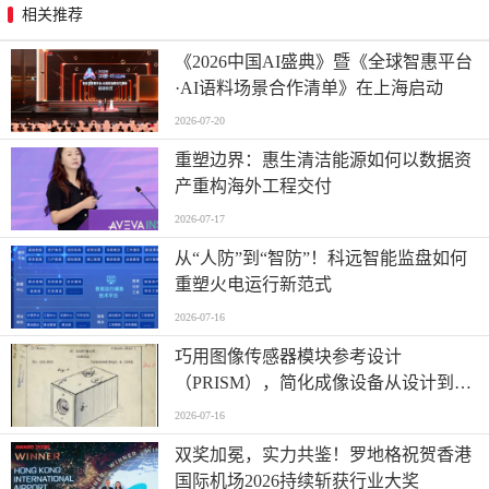
相关推荐
《2026中国AI盛典》暨《全球智惠平台
·AI语料场景合作清单》在上海启动
2026-07-20
重塑边界：惠生清洁能源如何以数据资
产重构海外工程交付
2026-07-17
从“人防”到“智防”！科远智能监盘如何
重塑火电运行新范式
2026-07-16
巧用图像传感器模块参考设计
（PRISM），简化成像设备从设计到制
造的全流程
2026-07-16
双奖加冕，实力共鉴！罗地格祝贺香港
国际机场2026持续斩获行业大奖