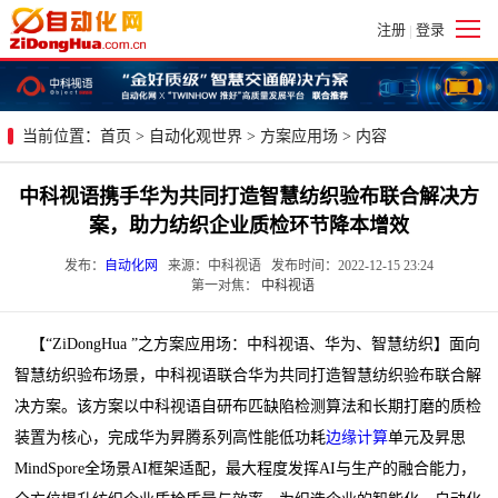
注册
登录
|
当前位置：
首页
>
自动化观世界
>
方案应用场
> 内容
中科视语携手华为共同打造智慧纺织验布联合解决方
案，助力纺织企业质检环节降本增效
发布：
自动化网
来源：中科视语 发布时间：2022-12-15 23:24
第一对焦：
中科视语
【“ZiDongHua ”之方案应用场：中科视语、华为、智慧纺织】面向
智慧纺织验布场景，中科视语联合华为共同打造智慧纺织验布联合解
决方案。该方案以中科视语自研布匹缺陷检测算法和长期打磨的质检
装置为核心，完成华为昇腾系列高性能低功耗
边缘计算
单元及昇思
MindSpore全场景AI框架适配，最大程度发挥AI与生产的融合能力，