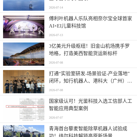
2026-07-14
傅利叶机器人乐队亮相奈尔宝全球首家
AI×EI儿童科技馆
2026-07-13
​3亿美元升级枢纽！旧金山机场携手罗
地格，打造美西智能货运新标杆
2026-07-08
打通“实验室研发-场景验证-产业落地”
闭环，知行机器人、港科大（广州）、
北京粤电三方联合解锁城市服务机器人
2026-07-08
规模化应用
国家级认可！光鉴科技入选工信部人工
智能应用典型案例
2026-07-07
青海首台藜麦智能除草机器人试验成
功！纬尔科技解锁高原新场景