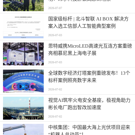
2026-07-07
国家级标杆 | 北斗智联 AI BOX 解决方
案入选工信部人工智能典型案例
2026-07-03
思特威携MicroLED高速光互连方案重磅
亮相慕尼黑上海电子展
2026-07-03
全球数字经济灯塔案例重磅发布！13个
标杆案例照亮数字未来
2026-07-02
视觉AI筑牢火电安全基座，极视角助力
彬长电厂跑出智改加速度
2026-07-02
中核集团：中国最大海上光伏项目迎来
“机器人总动员”！