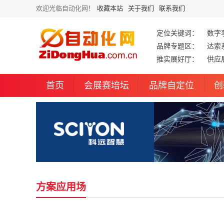
欢迎光临自动化网！
收藏本站
关于我们
联系我们
定位关键词：
数字
品牌专题区：
达索
推实展好厅：
供应
首页
会展赛培坛
品牌自定位
创
方案应用场