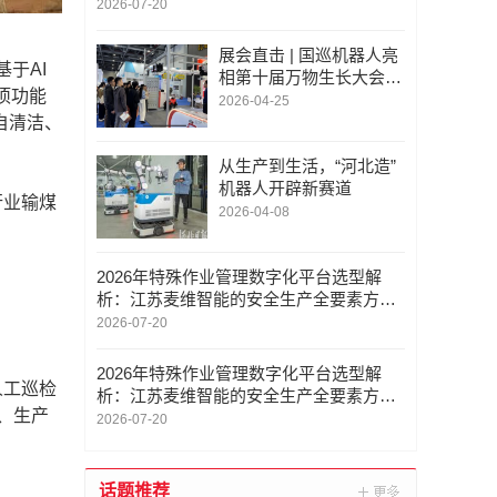
2026-07-20
展会直击 | 国巡机器人亮
于AI
相第十届万物生长大会，
项功能
七款机器人集结登场
2026-04-25
自清洁、
从生产到生活，“河北造”
机器人开辟新赛道
行业输煤
2026-04-08
2026年特殊作业管理数字化平台选型解
析：江苏麦维智能的安全生产全要素方案
优势
2026-07-20
2026年特殊作业管理数字化平台选型解
人工巡检
析：江苏麦维智能的安全生产全要素方案
、生产
优势
2026-07-20
话题推荐