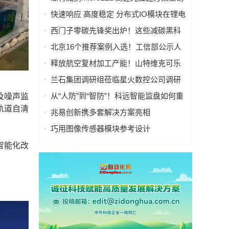
亮相慕尼黑上海电子展
快速响应 高度稳定 分布式IO模块在锂电
池制造的优势揭秘 | 支持Modbus、
西门子零碳先锋奖出炉！这些减碳黑科
MQTT、OPC UA、Profinet、
技太能打！
北京16个推荐案例入选！工信部公示人
EtherCAT、Ethernet/IP、BACnet/IP等多
工智能应用典型案例
种协议
释放航空复材加工产能！山特维克可乐
满锯齿刃铣刀从源头解决四大铣削工艺
兰石集团调研组莅临星火数控公司调研
痛点
指导数智化转型工作
从“人防”到“智防”！科远智能监盘如何重
及噪声监
塑火电运行新范式
轨道自清
兆易创新携多套解决方案亮相
CIIF2025，助力人形机器人落地
巧用图像传感器模块参考设计
（PRISM），简化成像设备从设计到制
智能化改
造的全流程