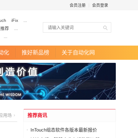
会员注册
|
会员登录
uch
iFix
...
企推荐
...
...
动化
推好新品榜
关于自动化网
应用场
推荐商讯
InTouch组态软件各版本最新报价