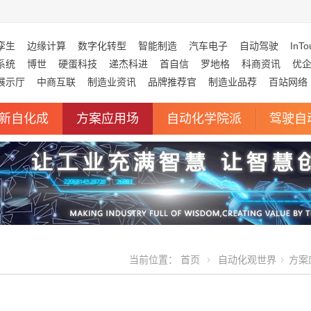
孪生
边缘计算
数字化转型
智能制造
汽车电子
自动驾驶
InTo
系统
博世
硬蛋科技
递杰科进
首自信
罗地格
科商资讯
优
展示厅
中商互联
制造业资讯
品牌推荐官
制造业品荐
百站网络
新自化成
方案应用场
自动化学院派
驾驶自
当前位置：
首页
自动化观世界
方案