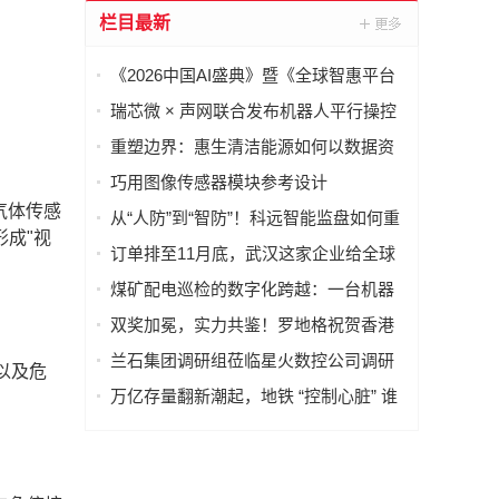
栏目最新
《2026中国AI盛典》暨《全球智惠平台
·AI语料场景合作清单》在上海启动
瑞芯微 × 声网联合发布机器人平行操控
一体化解决方案
重塑边界：惠生清洁能源如何以数据资
产重构海外工程交付
巧用图像传感器模块参考设计
（PRISM），简化成像设备从设计到制
气体传感
从“人防”到“智防”！科远智能监盘如何重
造的全流程
成"视
塑火电运行新范式
订单排至11月底，武汉这家企业给全球
40多国电力设备做“CT”
煤矿配电巡检的数字化跨越：一台机器
人如何改变“抄表”这件小事
双奖加冕，实力共鉴！罗地格祝贺香港
国际机场2026持续斩获行业大奖
兰石集团调研组莅临星火数控公司调研
以及危
指导数智化转型工作
万亿存量翻新潮起，地铁 “控制心脏” 谁
来护航？