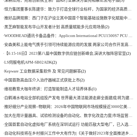
·
深耕应用，兆易创新携全系产品和行业解决方案亮相慕尼黑电子展
(3)
·
恒力集团董事长陈建华：致力于打造全球行业标杆，为国家的经济高质量发展贡献更大力量|上海电气集团党委书记、董事长吴磊来访
·
推好品牌观察：西门子在沪设立其中国首个智能基础设施数字化赋能中心
(2)
·
黑芝麻智能发布华山开发者计划 高质量赋能多元应用场景
(2)
·
WOODHEAD通讯卡备品备件：Applicom International PCU1500S7 PCU 1500 S7 V4.5.0
·
安森美和上能电气携手引领可持续能源应用的发展 两家公司合作开发高性能储能和太阳能组串式逆变器方案 以实现可持续的未来
·
【6.15-16日】2023第八届中国数字供应链创新峰会,演讲大咖阵容官宣
(2)
·
LS伺服电机APM-SB02ADK
(2)
·
Kepware 工业数据采集软件 及 常见问题解答
(2)
·
中国首款高血压介入治疗器械正式获批上市
(2)
·
维视教育大咖年终讲：打造智能制造人才培养体系
(1)
·
白鹤滩水电站全部机组投产发电 世界最大清洁能源走廊全面建成|将为建设新型能源体系、保障国家能源安全、实现“双碳”目标提供有力支撑
·
推好细分产业观察--物联网：2026年中国物联网市场规模接近3000亿美元 智慧工厂、智慧城市、智慧电网等将占60%以上
·
加大在用计量器具、试验检测设备的自动化、数字化改造力度|市场监管总局 工业和信息化部 关于促进企业计量能力提升的指导意见
·
全国首套自动化虚拟电厂系统在深圳试运行 功能匹敌大型电厂，已入选国际典型案例
·
自动化科技将在乡村振兴工作中大有作为|《关于做好2023年全面推进乡村振兴重点工作的意见》发布