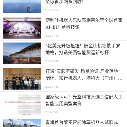
全球首次网系回收！
2026-07-14
傅利叶机器人乐队亮相奈尔宝全球首家
AI×EI儿童科技馆
2026-07-13
​3亿美元升级枢纽！旧金山机场携手罗
地格，打造美西智能货运新标杆
2026-07-08
打通“实验室研发-场景验证-产业落地”
闭环，知行机器人、港科大（广州）、
北京粤电三方联合解锁城市服务机器人
2026-07-08
规模化应用
国家级认可！光鉴科技入选工信部人工
智能应用典型案例
2026-07-07
青海首台藜麦智能除草机器人试验成