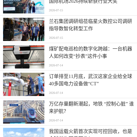
国际机场2026持续斩获行业大奖
2026-07-15
兰石集团调研组莅临星火数控公司调研
指导数智化转型工作
2026-07-15
煤矿配电巡检的数字化跨越：一台机器
人如何改变“抄表”这件小事
2026-07-14
订单排至11月底，武汉这家企业给全球
40多国电力设备做“CT”
2026-07-14
万亿存量翻新潮起，地铁 “控制心脏” 谁
来护航？
2026-07-14
我国运载火箭首次实现可控回收，也是