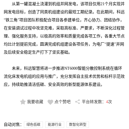
从第一罐混凝土浇灌到机组并网发电，该项目仅用21个月实现并
网发电目标，创造了同类机组建设的最短工期纪录。在此期间，科远
“铁三角”项目团队积极配合项目各参建单位，齐心协力、团结协作，
在安装调试过程中攻坚克难，采取高标准、严要求，不断深化过程管
理、强化服务支持，以极高的效率和质量完成各项工作，各重大节点
均比计划提前完成，圆满完成机组建设各项任务，为电厂“提速”并网
及后续安全稳定生产打下了坚实基础。
未来，科远智慧将进一步推进NT6000智能分散控制系统在循环
流化床发电机组的应用与推广，充分发挥自主技术优势和标杆示范效
应，持续助推清洁低碳、安全高效的新型能源体系建设。
我要收藏
点个赞吧
平台转发数：
4
次
自动对焦：
绿色低碳
能源行业
数智化转型