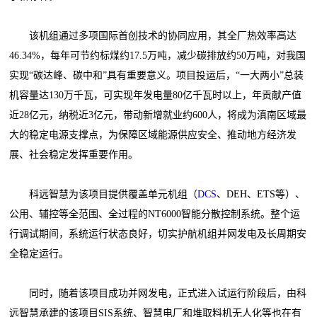
该机组通过多项国际首创技术的协同应用，其全厂热效率高达
46.34%，每年可节约标煤约17.5万吨，减少碳排放约50万吨，对我国
实现“碳达峰、碳中和”具有重要意义。项目投运后，“一大两小”总装
机容量达130万千瓦，可实现年发电量80亿千瓦时以上，年贡献产值
近28亿元，纳税近3亿元，带动新增就业约600人，将成为滇南区域最
大的稳定电源支撑点，为保障区域能源供应安全、推动地方经济发
展、社会稳定发挥重要作用。
科远智慧为该项目提供覆盖单元机组（
DCS
、DEH、ETS等）、
公用、辅控等全范围、全过程的NT6000智能分散控制系统。整个运
行调试期间，系统运行状态良好，切实护航机组并网发电及长周期安
全稳定运行。
同时，随着该项目成功并网发电，正式进入试运行阶段后，由科
远智慧承建的该项目SIS系统、智慧电厂和堆取料机无人化等也在有