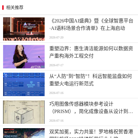
相关推荐
《2026中国AI盛典》暨《全球智惠平台
·AI语料场景合作清单》在上海启动
2026-07-20
重塑边界：惠生清洁能源如何以数据资
产重构海外工程交付
2026-07-17
从“人防”到“智防”！科远智能监盘如何
重塑火电运行新范式
2026-07-16
巧用图像传感器模块参考设计
（PRISM），简化成像设备从设计到制
造的全流程
2026-07-16
双奖加冕，实力共鉴！罗地格祝贺香港