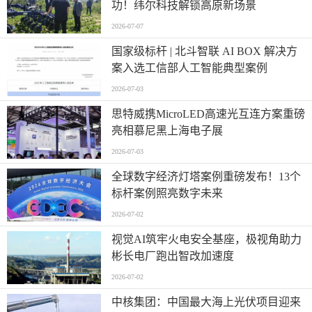
功！纬尔科技解锁高原新场景
2026-07-07
国家级标杆 | 北斗智联 AI BOX 解决方
案入选工信部人工智能典型案例
2026-07-03
思特威携MicroLED高速光互连方案重磅
亮相慕尼黑上海电子展
2026-07-03
全球数字经济灯塔案例重磅发布！13个
标杆案例照亮数字未来
2026-07-02
视觉AI筑牢火电安全基座，极视角助力
彬长电厂跑出智改加速度
2026-07-02
中核集团：中国最大海上光伏项目迎来