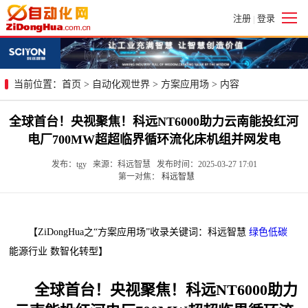
注册
登录
|
当前位置：
首页
>
自动化观世界
>
方案应用场
> 内容
全球首台！央视聚焦！科远NT6000助力云南能投红河
电厂700MW超超临界循环流化床机组并网发电
发布：tgy 来源：科远智慧 发布时间：2025-03-27 17:01
第一对焦：
科远智慧
【ZiDongHua之“方案应用场”收录关键词：科远智慧
绿色低碳
能源行业 数智化转型】
全球首台！央视聚焦！科远NT6000助力