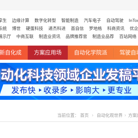
孪生
边缘计算
数字化转型
智能制造
汽车电子
自动驾驶
InTo
系统
博世
硬蛋科技
递杰科进
首自信
罗地格
科商资讯
优
展示厅
中商互联
制造业资讯
品牌推荐官
制造业品荐
百站网络
新自化成
方案应用场
自动化学院派
驾驶自
当前位置：
首页
自动化观世界
方案