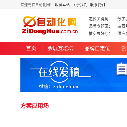
欢迎光临自动化网！
收藏本站
关于我们
联系我们
定位关键词：
数字
品牌专题区：
达索
推实展好厅：
供应
首页
会展赛培坛
品牌自定位
创
方案应用场