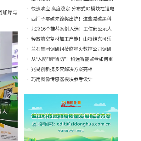
亮相慕尼黑上海电子展
快速响应 高度稳定 分布式IO模块在锂电
阿加犀与
池制造的优势揭秘 | 支持Modbus、
西门子零碳先锋奖出炉！这些减碳黑科
MQTT、OPC UA、Profinet、
技太能打！
北京16个推荐案例入选！工信部公示人
EtherCAT、Ethernet/IP、BACnet/IP等多
工智能应用典型案例
种协议
释放航空复材加工产能！山特维克可乐
满锯齿刃铣刀从源头解决四大铣削工艺
兰石集团调研组莅临星火数控公司调研
痛点
指导数智化转型工作
从“人防”到“智防”！科远智能监盘如何重
塑火电运行新范式
兆易创新携多套解决方案亮相
CIIF2025，助力人形机器人落地
巧用图像传感器模块参考设计
（PRISM），简化成像设备从设计到制
造的全流程