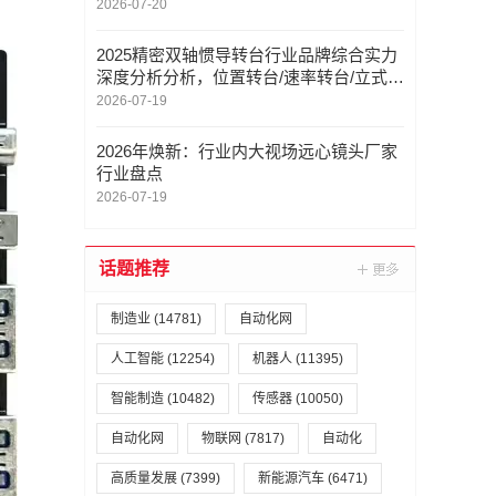
2026-07-20
2025精密双轴惯导转台行业品牌综合实力
深度分析分析，位置转台/速率转台/立式扫
描架/龙门式扫描架，双轴转台定制厂家推
2026-07-19
荐
2026年焕新：行业内大视场远心镜头厂家
行业盘点
2026-07-19
话题推荐
制造业
(14781)
自动化网
人工智能
(12254)
机器人
(11395)
智能制造
(10482)
传感器
(10050)
自动化网
物联网
(7817)
自动化
高质量发展
(7399)
新能源汽车
(6471)