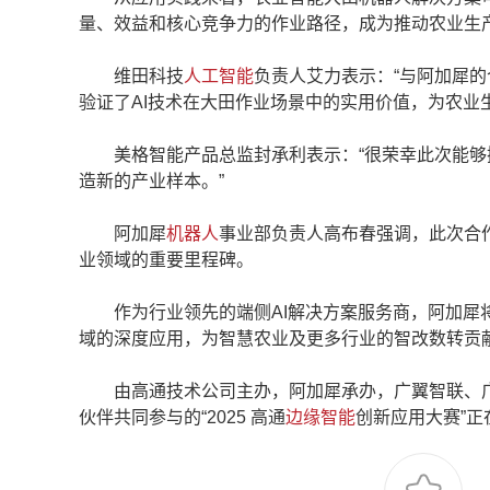
量、效益和核心竞争力的作业路径，成为推动农业生
维田科技
人工智能
负责人艾力表示：“与阿加犀
验证了AI技术在大田作业场景中的实用价值，为农业
美格智能产品总监封承利表示：“很荣幸此次能够
造新的产业样本。”
阿加犀
机器人
事业部负责人高布春强调，此次合
业领域的重要里程碑。
作为行业领先的端侧AI解决方案服务商，阿加犀将
域的深度应用，为智慧农业及更多行业的智改数转贡
由高通技术公司主办，阿加犀承办，广翼智联、广
伙伴共同参与的“2025 高通
边缘智能
创新应用大赛”正