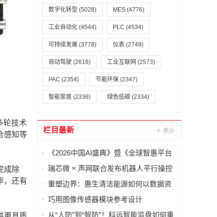
数字化转型
(5028)
MES
(4776)
工业自动化
(4544)
PLC
(4534)
可持续发展
(3778)
仪表
(2749)
自动驾驶
(2616)
工业互联网
(2573)
PAC
(2354)
节能环保
(2347)
智能家居
(2336)
绿色低碳
(2334)
多轮技术
栏目最新
合感知等
《2026中国AI盛典》暨《全球智惠平台
·AI语料场景合作清单》在上海启动
瑞芯微 × 声网联合发布机器人平行操控
完成除
一体化解决方案
率，还有
重塑边界：惠生清洁能源如何以数据资
产重构海外工程交付
巧用图像传感器模块参考设计
（PRISM），简化成像设备从设计到制
从“人防”到“智防”！科远智能监盘如何重
供更具质