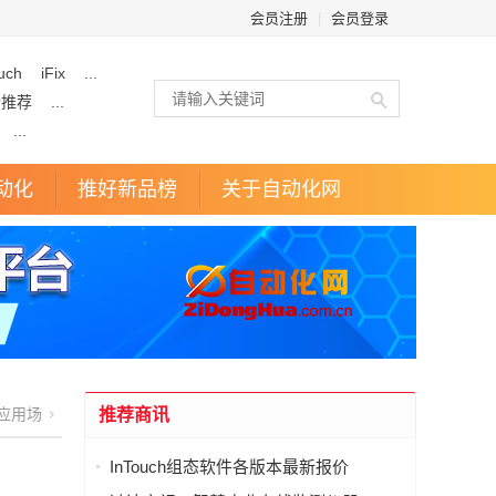
会员注册
|
会员登录
uch
iFix
...
企推荐
...
...
动化
推好新品榜
关于自动化网
应用场
推荐商讯
InTouch组态软件各版本最新报价