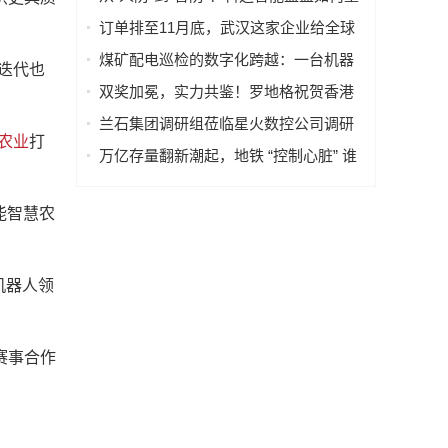
造的全流程
塑火电运行新范式
订单排至11月底，武汉这家企业给全球
40多国电力设备做“CT”
煤矿配电巡检的数字化跨越：一台机器
迭代也
人如何改变“抄表”这件小事
双奖加冕，实力共鉴！罗地格祝贺香港
国际机场2026持续斩获行业大奖
兰石集团调研组莅临星火数控公司调研
农业
打
指导数智化转型工作
万亿存量翻新潮起，地铁 “控制心脏” 谁
来护航？
能智慧农
机器人领
赛事合作