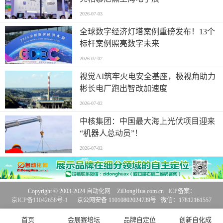
2026-07-03
全球数字经济灯塔案例重磅发布！13个
标杆案例照亮数字未来
2026-07-02
视觉AI筑牢火电安全基座，极视角助力
彬长电厂跑出智改加速度
2026-07-02
中核集团：中国最大海上光伏项目迎来
“机器人总动员”！
2026-07-02
Copyright © 2003-2024
自动化网
ZiDongHua.com.cn ICP备案：
京ICP备11042658号-1
京公网安备 11010802024739号 微信：17812161557
首页
会展赛培坛
品牌自定位
创新自化成