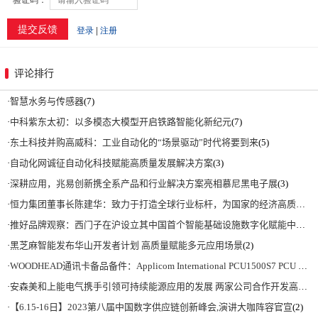
评论排行
·
智慧水务与传感器
(7)
·
中科紫东太初：以多模态大模型开启铁路智能化新纪元
(7)
·
东土科技并购高威科：工业自动化的“场景驱动”时代将要到来
(5)
·
自动化网诚征自动化科技赋能高质量发展解决方案
(3)
·
深耕应用，兆易创新携全系产品和行业解决方案亮相慕尼黑电子展
(3)
·
恒力集团董事长陈建华：致力于打造全球行业标杆，为国家的经济高质量发展贡献更大力量|上海电气集团党委书记、董事长吴磊来访
·
推好品牌观察：西门子在沪设立其中国首个智能基础设施数字化赋能中心
(2)
·
黑芝麻智能发布华山开发者计划 高质量赋能多元应用场景
(2)
·
WOODHEAD通讯卡备品备件：Applicom International PCU1500S7 PCU 1500 S7 V4.5.0
·
安森美和上能电气携手引领可持续能源应用的发展 两家公司合作开发高性能储能和太阳能组串式逆变器方案 以实现可持续的未来
·
【6.15-16日】2023第八届中国数字供应链创新峰会,演讲大咖阵容官宣
(2)