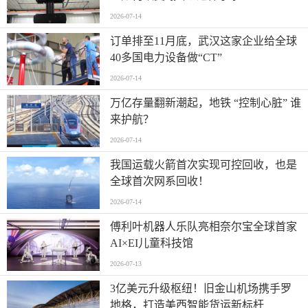
2026-07-14
订单排至11月底，武汉这家企业给全球
40多国电力设备做“CT”
2026-07-14
万亿存量翻新潮起，地铁 “控制心脏” 谁
来护航？
2026-07-14
我国运载火箭首次实现可控回收，也是
全球首次网系回收！
2026-07-14
傅利叶机器人乐队亮相奈尔宝全球首家
AI×EI儿童科技馆
2026-07-13
​3亿美元升级枢纽！旧金山机场携手罗
地格，打造美西智能货运新标杆