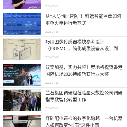
2026-07-17
从“人防”到“智防”！科远智能监盘如何
重塑火电运行新范式
2026-07-16
巧用图像传感器模块参考设计
（PRISM），简化成像设备从设计到制
造的全流程
2026-07-16
双奖加冕，实力共鉴！罗地格祝贺香港
国际机场2026持续斩获行业大奖
2026-07-15
兰石集团调研组莅临星火数控公司调研
指导数智化转型工作
2026-07-15
煤矿配电巡检的数字化跨越：一台机器
人如何改变“抄表”这件小事