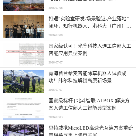
2026-07-08
打通“实验室研发-场景验证-产业落地”
闭环，知行机器人、港科大（广州）、
北京粤电三方联合解锁城市服务机器人
2026-07-08
规模化应用
国家级认可！光鉴科技入选工信部人工
智能应用典型案例
2026-07-07
青海首台藜麦智能除草机器人试验成
功！纬尔科技解锁高原新场景
2026-07-07
国家级标杆 | 北斗智联 AI BOX 解决方
案入选工信部人工智能典型案例
2026-07-03
思特威携MicroLED高速光互连方案重磅
亮相慕尼黑上海电子展