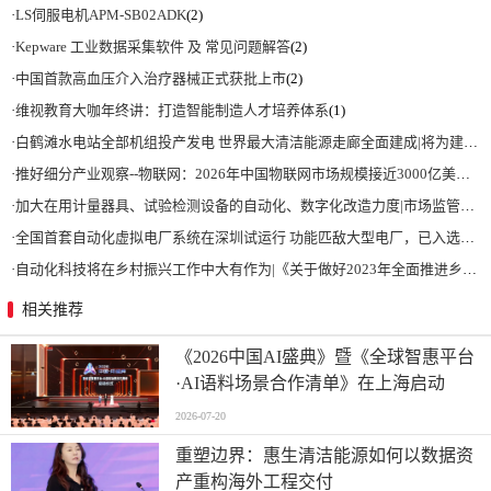
·
LS伺服电机APM-SB02ADK
(2)
·
Kepware 工业数据采集软件 及 常见问题解答
(2)
·
中国首款高血压介入治疗器械正式获批上市
(2)
·
维视教育大咖年终讲：打造智能制造人才培养体系
(1)
·
白鹤滩水电站全部机组投产发电 世界最大清洁能源走廊全面建成|将为建设新型能源体系、保障国家能源安全、实现“双碳”目标提供有力支撑
·
推好细分产业观察--物联网：2026年中国物联网市场规模接近3000亿美元 智慧工厂、智慧城市、智慧电网等将占60%以上
·
加大在用计量器具、试验检测设备的自动化、数字化改造力度|市场监管总局 工业和信息化部 关于促进企业计量能力提升的指导意见
·
全国首套自动化虚拟电厂系统在深圳试运行 功能匹敌大型电厂，已入选国际典型案例
·
自动化科技将在乡村振兴工作中大有作为|《关于做好2023年全面推进乡村振兴重点工作的意见》发布
相关推荐
《2026中国AI盛典》暨《全球智惠平台
·AI语料场景合作清单》在上海启动
2026-07-20
重塑边界：惠生清洁能源如何以数据资
产重构海外工程交付