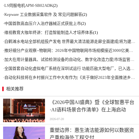
·
LS伺服电机APM-SB02ADK
(2)
·
Kepware 工业数据采集软件 及 常见问题解答
(2)
·
中国首款高血压介入治疗器械正式获批上市
(2)
·
维视教育大咖年终讲：打造智能制造人才培养体系
(1)
·
白鹤滩水电站全部机组投产发电 世界最大清洁能源走廊全面建成|将为建设新型能源体系、保障国家能源安全、实现“双碳”目标提供有力支撑
·
推好细分产业观察--物联网：2026年中国物联网市场规模接近3000亿美元 智慧工厂、智慧城市、智慧电网等将占60%以上
·
加大在用计量器具、试验检测设备的自动化、数字化改造力度|市场监管总局 工业和信息化部 关于促进企业计量能力提升的指导意见
·
全国首套自动化虚拟电厂系统在深圳试运行 功能匹敌大型电厂，已入选国际典型案例
·
自动化科技将在乡村振兴工作中大有作为|《关于做好2023年全面推进乡村振兴重点工作的意见》发布
相关推荐
《2026中国AI盛典》暨《全球智惠平台
·AI语料场景合作清单》在上海启动
2026-07-20
重塑边界：惠生清洁能源如何以数据资
产重构海外工程交付