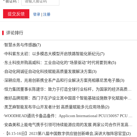
评论排行
·
智慧水务与传感器
(7)
·
中科紫东太初：以多模态大模型开启铁路智能化新纪元
(7)
·
东土科技并购高威科：工业自动化的“场景驱动”时代将要到来
(5)
·
自动化网诚征自动化科技赋能高质量发展解决方案
(3)
·
深耕应用，兆易创新携全系产品和行业解决方案亮相慕尼黑电子展
(3)
·
恒力集团董事长陈建华：致力于打造全球行业标杆，为国家的经济高质量发展贡献更大力量|上海电气集团党委书记、董事长吴磊来访
·
推好品牌观察：西门子在沪设立其中国首个智能基础设施数字化赋能中心
(2)
·
黑芝麻智能发布华山开发者计划 高质量赋能多元应用场景
(2)
·
WOODHEAD通讯卡备品备件：Applicom International PCU1500S7 PCU 1500 S7 V4.5.0
·
安森美和上能电气携手引领可持续能源应用的发展 两家公司合作开发高性能储能和太阳能组串式逆变器方案 以实现可持续的未来
·
【6.15-16日】2023第八届中国数字供应链创新峰会,演讲大咖阵容官宣
(2)