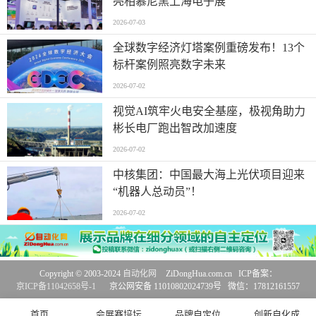
亮相慕尼黑上海电子展
2026-07-03
全球数字经济灯塔案例重磅发布！13个
标杆案例照亮数字未来
2026-07-02
视觉AI筑牢火电安全基座，极视角助力
彬长电厂跑出智改加速度
2026-07-02
中核集团：中国最大海上光伏项目迎来
“机器人总动员”！
2026-07-02
Copyright © 2003-2024
自动化网
ZiDongHua.com.cn ICP备案：
京ICP备11042658号-1
京公网安备 11010802024739号 微信：17812161557
首页
会展赛培坛
品牌自定位
创新自化成