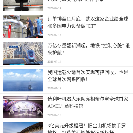
2026-07-14
订单排至11月底，武汉这家企业给全球
40多国电力设备做“CT”
2026-07-14
万亿存量翻新潮起，地铁 “控制心脏” 谁
来护航？
2026-07-14
我国运载火箭首次实现可控回收，也是
全球首次网系回收！
2026-07-14
傅利叶机器人乐队亮相奈尔宝全球首家
AI×EI儿童科技馆
2026-07-13
​3亿美元升级枢纽！旧金山机场携手罗
地格，打造美西智能货运新标杆