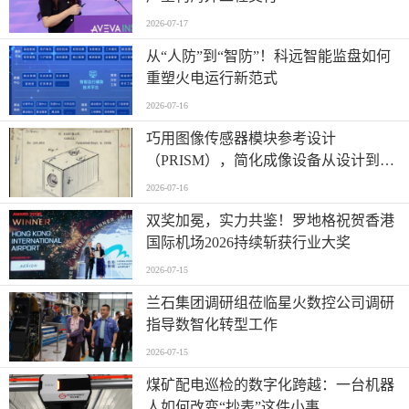
2026-07-17
从“人防”到“智防”！科远智能监盘如何
重塑火电运行新范式
2026-07-16
巧用图像传感器模块参考设计
（PRISM），简化成像设备从设计到制
造的全流程
2026-07-16
双奖加冕，实力共鉴！罗地格祝贺香港
国际机场2026持续斩获行业大奖
2026-07-15
兰石集团调研组莅临星火数控公司调研
指导数智化转型工作
2026-07-15
煤矿配电巡检的数字化跨越：一台机器
人如何改变“抄表”这件小事