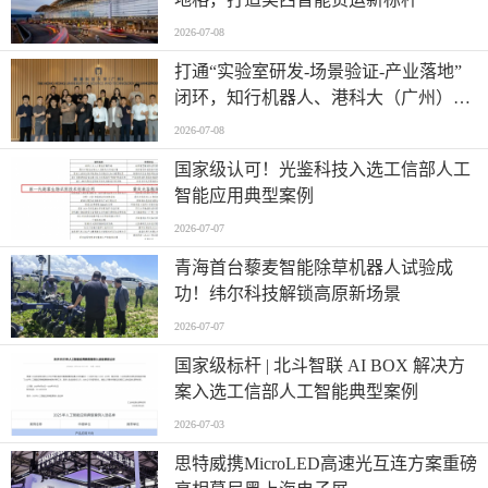
2026-07-08
打通“实验室研发-场景验证-产业落地”
闭环，知行机器人、港科大（广州）、
北京粤电三方联合解锁城市服务机器人
2026-07-08
规模化应用
国家级认可！光鉴科技入选工信部人工
智能应用典型案例
2026-07-07
青海首台藜麦智能除草机器人试验成
功！纬尔科技解锁高原新场景
2026-07-07
国家级标杆 | 北斗智联 AI BOX 解决方
案入选工信部人工智能典型案例
2026-07-03
思特威携MicroLED高速光互连方案重磅