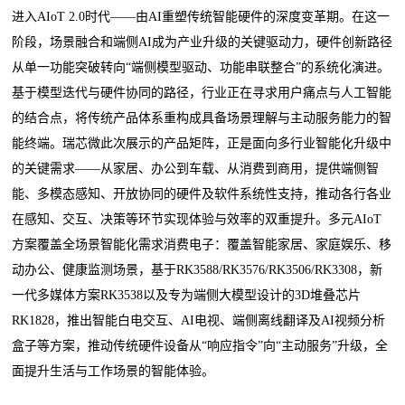
进入AIoT 2.0时代——由AI重塑传统智能硬件的深度变革期。在这一
阶段，场景融合和端侧AI成为产业升级的关键驱动力，硬件创新路径
从单一功能突破转向“端侧模型驱动、功能串联整合”的系统化演进。
基于模型迭代与硬件协同的路径，行业正在寻求用户痛点与人工智能
的结合点，将传统产品体系重构成具备场景理解与主动服务能力的智
能终端。瑞芯微此次展示的产品矩阵，正是面向多行业智能化升级中
的关键需求——从家居、办公到车载、从消费到商用，提供端侧智
能、多模态感知、开放协同的硬件及软件系统性支持，推动各行各业
在感知、交互、决策等环节实现体验与效率的双重提升。多元AIoT
方案覆盖全场景智能化需求消费电子：覆盖智能家居、家庭娱乐、移
动办公、健康监测场景，基于RK3588/RK3576/RK3506/RK3308，新
一代多媒体方案RK3538以及专为端侧大模型设计的3D堆叠芯片
RK1828，推出智能白电交互、AI电视、端侧离线翻译及AI视频分析
盒子等方案，推动传统硬件设备从“响应指令”向“主动服务”升级，全
面提升生活与工作场景的智能体验。