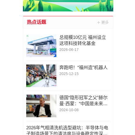
热点话题
总规模10亿元 福州设立
这项科技转化基金
2026-06-17
奔跑吧！“福州造”机器人
2025-12-15
德国“隐形冠军之父”赫尔
曼·西蒙：“中国是未来产
业的孵化中心”
2024-10-08
2026年气相清洗机选型避坑：半导体与电
子制造场景下的清洁度与设备稳定性深度