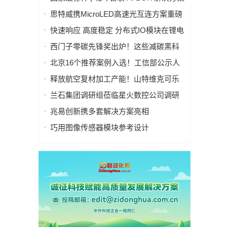
入选工信部人工智能典型案例
思特威携MicroLED高速光互连方案重磅
亮相慕尼黑上海电子展
快速响应 高度稳定 分布式IO模块在锂电
池制造的优势揭秘 | 支持Modbus、
西门子零碳先锋奖出炉！这些减碳黑科
MQTT、OPC UA、Profinet、
技太能打！
北京16个推荐案例入选！工信部公示人
EtherCAT、Ethernet/IP、BACnet/IP等多
工智能应用典型案例
种协议
释放航空复材加工产能！山特维克可乐
满锯齿刃铣刀从源头解决四大铣削工艺
兰石集团调研组莅临星火数控公司调研
痛点
指导数智化转型工作
兆易创新携多套解决方案亮相
CIIF2025，助力人形机器人落地
巧用图像传感器模块参考设计
（PRISM），简化成像设备从设计到制
造的全流程