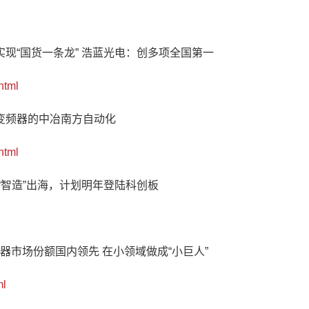
现“国货一条龙” 浩蓝光电：创多项全国第一
html
变频器的中冶南方自动化
html
“智造”出海，计划明年登陆科创板
器市场份额国内领先 在小领域做成“小巨人”
ml