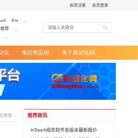
会员注册
|
会员登录
uch
iFix
...
企推荐
...
...
动化
推好新品榜
关于自动化网
应用场
推荐商讯
InTouch组态软件各版本最新报价