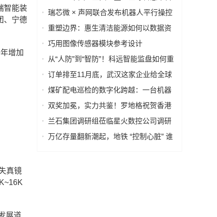
端智能装
·AI语料场景合作清单》在上海启动
瑞芯微 × 声网联合发布机器人平行操控
团、宁德
一体化解决方案
重塑边界：惠生清洁能源如何以数据资
产重构海外工程交付
巧用图像传感器模块参考设计
一年增加
（PRISM），简化成像设备从设计到制
从“人防”到“智防”！科远智能监盘如何重
造的全流程
塑火电运行新范式
订单排至11月底，武汉这家企业给全球
40多国电力设备做“CT”
煤矿配电巡检的数字化跨越：一台机器
人如何改变“抄表”这件小事
双奖加冕，实力共鉴！罗地格祝贺香港
国际机场2026持续斩获行业大奖
兰石集团调研组莅临星火数控公司调研
指导数智化转型工作
万亿存量翻新潮起，地铁 “控制心脏” 谁
来护航？
失真镜
~16K
发展道