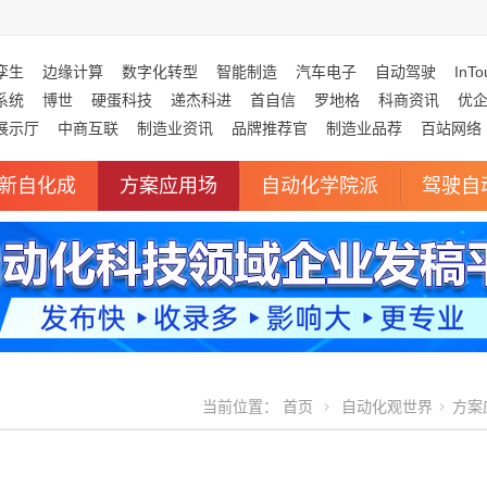
孪生
边缘计算
数字化转型
智能制造
汽车电子
自动驾驶
InTo
系统
博世
硬蛋科技
递杰科进
首自信
罗地格
科商资讯
优
展示厅
中商互联
制造业资讯
品牌推荐官
制造业品荐
百站网络
新自化成
方案应用场
自动化学院派
驾驶自
当前位置：
首页
自动化观世界
方案