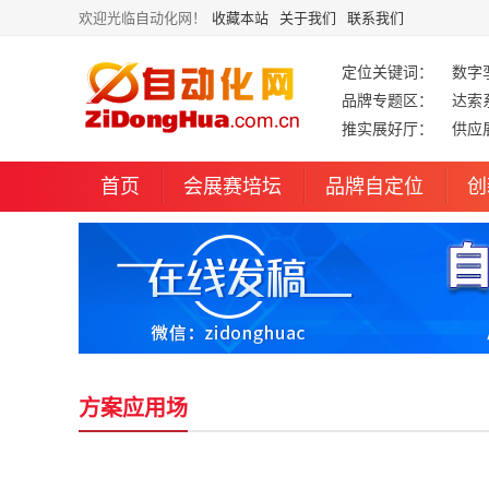
欢迎光临自动化网！
收藏本站
关于我们
联系我们
定位关键词：
数字
品牌专题区：
达索
推实展好厅：
供应
首页
会展赛培坛
品牌自定位
创
方案应用场