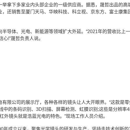
一举拿下多家业内头部企业的一级供应商。据悉，晟哲出品的高
业，还销售至厦门天马、华映科技、科立视、京东方、富士康集
半导体、光电、新能源等领域扩大外延。“2021年的营收比上
信心!”晟哲负责人说。
电有限公司的展示厅，各种各样的镜头让人大开眼界。“这款是零
中的条码识别、3D扫描、屏幕检测、虹膜识别;这些是分辨率4K
、红外镜头就是浩蓝光电的特色。”现场工作人员介绍。
00年成立以来，聚焦光学镜头的研发与生产，坚持走技术创新的