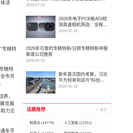
主体活
解析
2026-07-20
2026年电子PCB板AOI检
测高速相机筛选：全程技
术陪跑服务模式解析
2026-07-20
2026年可靠的专精特新/日照专精特新申报
“专精特
靠谱公司推荐
2026-05-25
专精特
新年首次国内考察，习近
，全市共
平为何来到这片“科创高
。
地”？
2026-02-10
培养，
、展览展
话题推荐
，助力企
制造业
(14779)
人工智能
(12251)
直通车平