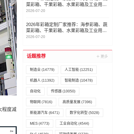
菜彩箱、干果彩箱、水果彩箱及工业用彩
箱的选型与采购指南
2026-07-20
2026年彩箱定制厂家推荐：海参彩箱、蔬
菜彩箱、干果彩箱、水果彩箱及工业用彩
箱的选型与采购指南
2026-07-20
话题推荐
制造业
(14779)
人工智能
(12251)
机器人
(11392)
智能制造
(10478)
自动化
传感器
(10050)
物联网
(7816)
高质量发展
(7396)
大程度减
新能源汽车
(6471)
数字化转型
(5028)
MES
(4773)
工业自动化
(4544)