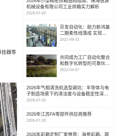
2026年小型精密烘箱选购指南：珠海锐源
机械设备有限公司工业烘箱实力解析
2026-07-20
芬发自动化：助力新鸿基
二期柔性线落成 实现多
品种、小批量生产模式的
2022-09-23
刀具全自动化管理
悬挂器等
共同成为工厂自动化整合
和数字化转型的可靠伙
伴：上海蓝鸟加入AVEVA
2022-04-07
Select合作伙伴
2026年气相清洗机选型避坑：半导体与电
子制造场景下的清洁度与设备稳定性深度
解析
2026-07-20
2026年江苏FA零部件供应商推荐
2026-07-20
2026年彩箱定制厂家推荐：海参彩箱、蔬