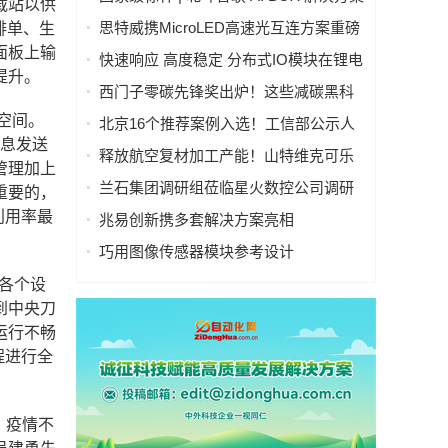
载站以供
入选工信部人工智能典型案例
思特威携MicroLED高速光互连方案重磅
排单、生
亮相慕尼黑上海电子展
面板上输
快速响应 高度稳定 分布式IO模块在锂电
提升。
池制造的优势揭秘 | 支持Modbus、
西门子零碳先锋奖出炉！这些减碳黑科
MQTT、OPC UA、Profinet、
技太能打！
空间。
北京16个推荐案例入选！工信部公示人
EtherCAT、Ethernet/IP、BACnet/IP等多
信息发送
工智能应用典型案例
种协议
释放航空复材加工产能！山特维克可乐
管理加上
满锯齿刃铣刀从源头解决四大铣削工艺
兰石集团调研组莅临星火数控公司调研
重要的，
痛点
指导数智化转型工作
利用率最
兆易创新携多套解决方案亮相
CIIF2025，助力人形机器人落地
巧用图像传感器模块参考设计
（PRISM），简化成像设备从设计到制
，各个设
造的全流程
到中央刀
运行不畅
程进行全
、疫情不