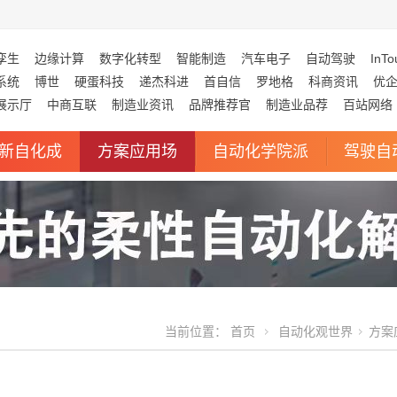
孪生
边缘计算
数字化转型
智能制造
汽车电子
自动驾驶
InTo
系统
博世
硬蛋科技
递杰科进
首自信
罗地格
科商资讯
优
展示厅
中商互联
制造业资讯
品牌推荐官
制造业品荐
百站网络
新自化成
方案应用场
自动化学院派
驾驶自
当前位置：
首页
自动化观世界
方案