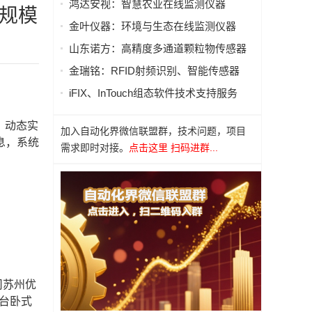
鸿达安视：智慧农业在线监测仪器
大规模
金叶仪器：环境与生态在线监测仪器
山东诺方：高精度多通道颗粒物传感器
金瑞铭：RFID射频识别、智能传感器
iFIX、InTouch组态软件技术支持服务
、动态实
加入自动化界微信联盟群，技术问题，项目
息，系统
需求即时对接。
点击这里 扫码进群...
司苏州优
6台卧式