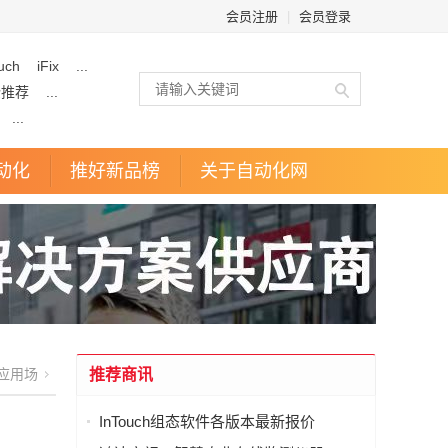
会员注册
|
会员登录
uch
iFix
...
企推荐
...
...
动化
推好新品榜
关于自动化网
应用场
推荐商讯
InTouch组态软件各版本最新报价