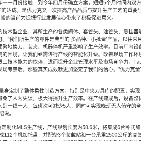
年十一月份接触，到今年四月份确立方案，短短5个月时间内双
项合作的达成，是优力克又一次提高产品品质与提升生产工艺的重要
严峻的当前为提振行业发展信心带来了积极促进意义。
的技术型企业，其所生产的各类阀体、套管头、油管头、悬挂器
。“我们所生产的零件是典型的‘多品种、小批量’产品，以往采
频繁地换刀、装夹、机器停机严重影响了生产效率。目前厂内设
本高的困境，让我们亟需进行产线的智能化升级。改善现场工作环
工技术能力的依赖，进而提升企业管理水平及市场竞争力，Fast
现场考察后，那些真实成效就更加坚定了我们的信心。”优力克董
其量身定制了整体柔性制造方案，特别是中央刀具库的配置，实现
避免了人为失误，极大得提升生产效率。在产线建成后，设备整
人到一线一人，每班次可减少5人，同时可实现晚班无人值守的
绍说。
端定制化MLS生产线，产线规划长度为58.6米，将集成6台卧式
集成112个机加托盘，并配备3个装载站和一台承重2500公斤的高