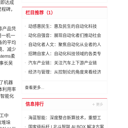
方即达成
里程碑，
栏目推荐（1）
动感惠民生：惠及民生的自动化科技
等产品凭
动化自强音：展现自动化者们推动社会
用一机一
进步发出的响亮声音
备的平均
自动化者人文：聚焦自动化从业者的人
境、减少
文思考
招聘自家人：自动化科技领域的各类专
ems柔
家及人才需求资讯
汽车产业链：关注汽车上下游产业链
事长吴
经济与管理：从控制论的角度来看经济
与管理
了机器
查看更多...
体利用率
全智能化
信息排行
加工中
海蓝智能：深度整合新算技术，重塑工
效堆垛
业读码器服务新标杆
国家级标杆 | 北斗智联 AI BOX 解决方案