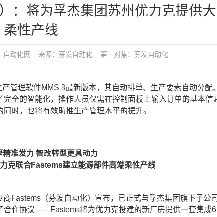
一）：将为孚杰集团苏州优力克提供
柔性产线
：
自动化网
来源：芬发自动化
第一对焦：
芬发自动化
s生产管理软件MMS 8最新版本，其自动排单、生产要素自动分配
了完全的智能化，操作人员仅需在控制面板上输入订单的基本信
的同时，也将有效助推生产管理水平的提升。
擎精准发力 智改转型更具动力
克联合Fastems建立能源部件高端柔性产线
应商Fastems（芬发自动化）宣布，已正式与孚杰集团旗下子公
作协议——Fastems将为优力克投建的新厂房提供一套集成