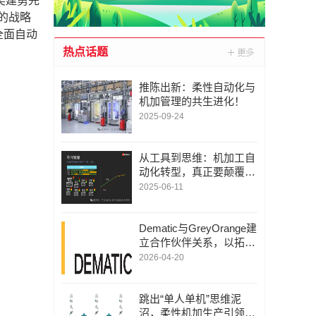
吴建勇先
型的战略
全面自动
热点话题
推陈出新：柔性自动化与
机加管理的共生进化！
2025-09-24
从工具到思维：机加工自
动化转型，真正要颠覆的
是什么？
2025-06-11
Dematic与GreyOrange建
立合作伙伴关系，以拓展
柔性自动化能力
2026-04-20
跳出“单人单机”思维泥
沼，柔性机加生产引领未