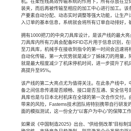
机。在柔性线高效传输系统的作用下，所有存放在立
装夹，而后再被传输至相应的加工中心进行加工。该条产
产要素自动分配、动态实时调整等强大功能，让生产
入订单的基本信息，系统就会将所有订单自动排好，
拥有1000把刀的中央刀具库设计，是该产线的最大
刀具库内所有刀具会配备RFID芯片用于信息识别，在
至刀具库，机械手在接收到指令的第一时间会迅速将
自动化传输，第一大优势就是减少了姊妹刀的用量，
就是最大程度减少了机床停机时间，进一步提升了机床
高提升至95%。
该产线的第二大亮点尤为值得关注。在此条产线中，中
备之间信息传递是否顺畅、接口是否互通、安全信号
具库也是与日本北村机床在全球的第一次合作交付。
带来的风险，Fastems技术团队将特别携带自行
面的模拟测试，这一份全力“以客户为中心”的保障工
如果说《中国制造2025》出台、“供给侧改革”目