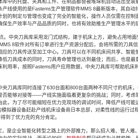
体库中的托盘、夹具和工件、在制品都会被堆垛机自动送出至装
线使用的是Fastems生产管理软件MMS 8最新版本，其自动
计划的制定与管理也变成了完全的智能化，操作人员仅需在控制
确保生产效率与产品品质的同时，也将有效助推生产管理水平的
亮点。中央刀具库采用龙门式结构，建于机床上方，避免占用地面
MMS 8软件对所有订单进行生产资源分配后，会将所需的刀具
相应的刀具传送至加工中心。刀具可以在不同机床间共享、智能
降低刀具成本的同时，刀具寿命管理也达到最佳；而后，也是最
利用率，按照Fastems用户应用数据，中央刀具库可帮助机床
央刀具库同时连接了630台面和800台面两种不同尺寸的机床
是否能够对接等——产线实施面临着更复杂的挑战；同时，考虑
由此，为了尽可能缩短在优力克现场的调试时间，降低产线可能
研发的模拟器设备赶赴产线机床设备商日本总部，对柔性线的运行过
作得到了优力克的充分肯定。
标制定，是企业智能化转型之路上的外部推力，那么招人难、管人难