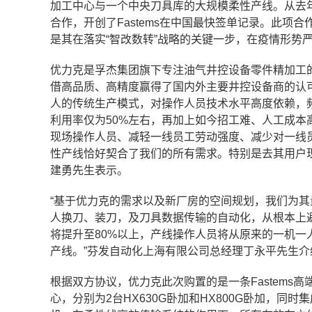
加工中心与一个中央刀具库的大规模柔性产线。从去
合作，开创了Fastems在中国最快签单记录。此
是其在落实“智改数转”战略的关键一步，在疫情形势
优力克是孚杰集团旗下专注油气井控设备零件精加工
借高品质、高精度赢得了国内外主要井控设备商的认可
人的传统生产模式，对操作人员技术水平高度依赖，
利用率仅为50%左右，再加上如今招工难、人工成
现场操作人员、减轻一线员工劳动强度、减少对一线员
性产线恰好契合了我们的所有需求。特别是去其用户
建勇先生表示。
“基于优力克的需求以及新厂房的空间规划，我们为
人换刀、装刀，及刀具数据传输的自动化，从根本上
将提升至80%以上，产线操作人员将从原来的一机一
产线。”芬发自动化上海有限公司总经理丁永平先生介
根据双方协议，优力克此次购置的是一条Fastems高
心，分别为2台HX630G卧加和HX800G卧加，同时