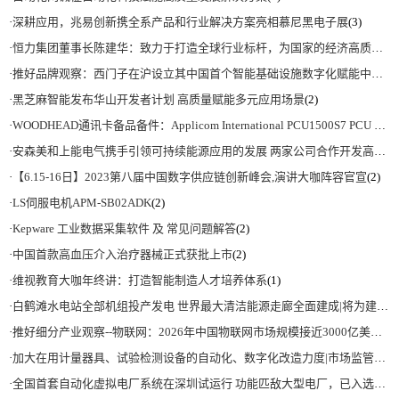
·
深耕应用，兆易创新携全系产品和行业解决方案亮相慕尼黑电子展
(3)
·
恒力集团董事长陈建华：致力于打造全球行业标杆，为国家的经济高质量发展贡献更大力量|上海电气集团党委书记、董事长吴磊来访
·
推好品牌观察：西门子在沪设立其中国首个智能基础设施数字化赋能中心
(2)
·
黑芝麻智能发布华山开发者计划 高质量赋能多元应用场景
(2)
·
WOODHEAD通讯卡备品备件：Applicom International PCU1500S7 PCU 1500 S7 V4.5.0
·
安森美和上能电气携手引领可持续能源应用的发展 两家公司合作开发高性能储能和太阳能组串式逆变器方案 以实现可持续的未来
·
【6.15-16日】2023第八届中国数字供应链创新峰会,演讲大咖阵容官宣
(2)
·
LS伺服电机APM-SB02ADK
(2)
·
Kepware 工业数据采集软件 及 常见问题解答
(2)
·
中国首款高血压介入治疗器械正式获批上市
(2)
·
维视教育大咖年终讲：打造智能制造人才培养体系
(1)
·
白鹤滩水电站全部机组投产发电 世界最大清洁能源走廊全面建成|将为建设新型能源体系、保障国家能源安全、实现“双碳”目标提供有力支撑
·
推好细分产业观察--物联网：2026年中国物联网市场规模接近3000亿美元 智慧工厂、智慧城市、智慧电网等将占60%以上
·
加大在用计量器具、试验检测设备的自动化、数字化改造力度|市场监管总局 工业和信息化部 关于促进企业计量能力提升的指导意见
·
全国首套自动化虚拟电厂系统在深圳试运行 功能匹敌大型电厂，已入选国际典型案例