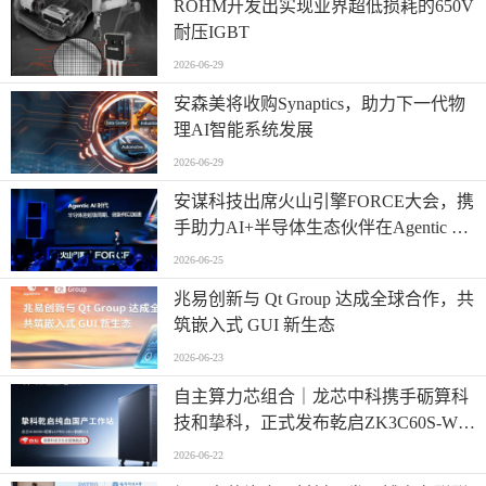
ROHM开发出实现业界超低损耗的650V
耐压IGBT
2026-06-29
安森美将收购Synaptics，助力下一代物
理AI智能系统发展
2026-06-29
安谋科技出席火山引擎FORCE大会，携
手助力AI+半导体生态伙伴在Agentic AI
时代高效创新
2026-06-25
兆易创新与 Qt Group 达成全球合作，共
筑嵌入式 GUI 新生态
2026-06-23
自主算力芯组合｜龙芯中科携手砺算科
技和挚科，正式发布乾启ZK3C60S-W全
自研国产专业工作站
2026-06-22