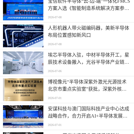
宝信软件半导体“云-边-端”一体化FMCS
方案入选《智能制造系统解决方案参考
目录（2026）》
2026-07-08
人形机器人带火磁编码器，美新半导体
布局位置感知新风口
2026-07-08
埃芯半导体入驻，中材半导体开工，星
辰技术设备搬入，光谷半导体产业链有
新进展→
2026-07-06
博视像元“半导体深紫外激光光源技术
北京市重点实验室”获批，深紫外核心
技术再获权威认可
2026-07-01
安谋科技与澳门国际科技产业中心达成
战略合作，合力开启AI+半导体发展
“芯”篇章
2026-07-01