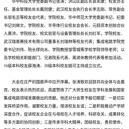
华中科技大学党委副书记张涛；洪山区副区长袁永康；校友办主
任、基金管理处处长戴则健；武汉校友会执行会长李志刚、常务副会
长邬毛志等校友会代表；学院校友、华中师范大学党委副书记、纪委
书记刘继文，学院校友、半导体行业校友会会长、元鸱资本创始合伙
人黄沛，学院校友、校实验室与设备管理处处长刘红军，学院校友、
武汉瑞普赛技术有限公司董事长刘瑞林等校友代表；集成电路学院党
委书记刘伟、院长缪向水、学院教授邹雪城等学校学院领导老师；以
及学校相关职能部门、兄弟院系代表、离退休教师代表等参加活动。
16级本科校友薛海涛、20级本科校友姚可主持成立仪式。
大会在庄严的国歌声中拉开序幕。张涛致欢迎辞并向全体与会嘉
宾、校友表示热烈欢迎，高度赞扬了广大师生校友在学科发展和国家
集成电路领域发展做出的贡献。他还对分会寄予殷切期望：一是切实
发挥桥梁作用，凝聚校友力量，增进校友友谊；二是积极推动产学研
深度合作，促进校友企业在与母校在人才培养、科研攻关、成果转化
等多方面的协同创新；三是传承华科大精神，团结校友、勇担使命，