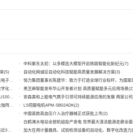
中科紫东太初：以多模态大模型开启铁路智能化新纪元
(7)
来
(5)
自动化网诚征自动化科技赋能高质量发展解决方案
(3)
深耕应用，兆易创新携全系产品和行业解决方案亮相慕尼黑电子展
(3)
推好品牌观察：西门子在沪设立其中国首个智能基础设施数字化赋能中心
黑芝麻智能发布华山开发者计划 高质量赋能多元应用场景
(2)
(2
WOODHEAD通讯卡备品备件：Applicom International PCU1500S7 PCU 1500 S7 V4.5.0
(2)
【6.15-16日】2023第八届中国数字供应链创新峰会,演讲大咖阵容官宣
(2)
LS伺服电机APM-SB02ADK
(2)
中国首款高血压介入治疗器械正式获批上市
(2)
推好细分产业观察--物联网：2026年中国物联网市场规模接近3000亿美元 智慧工厂、智慧城市、智慧电网等将占60%以上
(1)