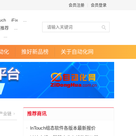
会员注册
|
会员登录
uch
iFix
...
企推荐
...
...
动化
推好新品榜
关于自动化网
产业链
推荐商讯
InTouch组态软件各版本最新报价