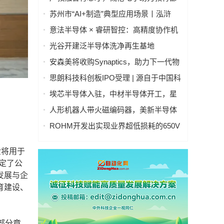
集成电路“101计划”建设落地
苏州市“AI+制造”典型应用场景丨泓浒
AI+晶圆智控真空传输平台
意法半导体 × 睿研智控：高精度协作机
器人灵巧手
光谷开建泛半导体洗净再生基地
安森美将收购Synaptics，助力下一代物
理AI智能系统发展
思朗科技科创板IPO受理 | 源自于中国科
学院自动化研究所
埃芯半导体入驻，中材半导体开工，星
辰技术设备搬入，光谷半导体产业链有
人形机器人带火磁编码器，美新半导体
新进展→
布局位置感知新风口
ROHM开发出实现业界超低损耗的650V
耐压IGBT
金将用于
定了公
发展与企
育建设、
部分章