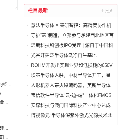
栏目最新
意法半导体 × 睿研智控：高精度协作机
器人灵巧手
守护"芯"制造，立邦参与承建西北地区首
条8英寸半导体芯片产线项目建设
思朗科技科创板IPO受理 | 源自于中国科
学院自动化研究所
光谷开建泛半导体洗净再生基地
ROHM开发出实现业界超低损耗的650V
耐压IGBT
埃芯半导体入驻，中材半导体开工，星
辰技术设备搬入，光谷半导体产业链有
恒力集团董事长陈建华：致力于打造全球行业标杆，为国家的经济高质量发展贡献更大力量|上海电气集团党委书记、董事长吴磊来访
人形机器人带火磁编码器，美新半导体
新进展→
布局位置感知新风口
)
宝信软件半导体“云-边-端”一体化FMCS
安森美和上能电气携手引领可持续能源应用的发展 两家公司合作开发高性能储能和太阳能组串式逆变器方案 以实现可持续的未来
(2)
方案入选《智能制造系统解决方案参考
安谋科技与澳门国际科技产业中心达成
目录（2026）》
战略合作，合力开启AI+半导体发展“芯”
博视像元“半导体深紫外激光光源技术北
篇章
京市重点实验室”获批，深紫外核心技术
白鹤滩水电站全部机组投产发电 世界最大清洁能源走廊全面建成|将为建设新型能源体系、保障国家能源安全、实现“双碳”目标提供有力支撑
再获权威认可
加大在用计量器具、试验检测设备的自动化、数字化改造力度|市场监管总局 工业和信息化部 关于促进企业计量能力提升的指导意见
(