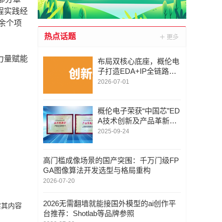
程实践经
余个项
热点话题
力量赋能
布局双核心底座，概伦电
子打造EDA+IP全链路赋
能平台
2026-07-01
概伦电子荣获“中国芯”ED
A技术创新及产品革新两
大奖项
2025-09-24
高门槛成像场景的国产突围：千万门级FP
GA图像算法开发选型与格局重构
2026-07-20
2026无需翻墙就能接国外模型的ai创作平
实其内容
台推荐：Shotlab等品牌参照