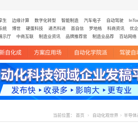
孪生
边缘计算
数字化转型
智能制造
汽车电子
自动驾驶
InTo
系统
博世
硬蛋科技
递杰科进
首自信
罗地格
科商资讯
优
展示厅
中商互联
制造业资讯
品牌推荐官
制造业品荐
百站网络
新自化成
方案应用场
自动化学院派
驾驶自
当前位置：
首页
自动化观世界
半导体