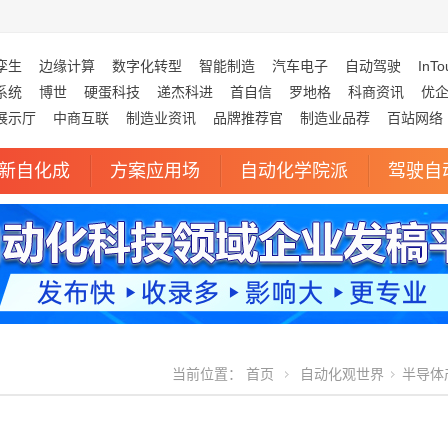
孪生
边缘计算
数字化转型
智能制造
汽车电子
自动驾驶
InTo
系统
博世
硬蛋科技
递杰科进
首自信
罗地格
科商资讯
优
展示厅
中商互联
制造业资讯
品牌推荐官
制造业品荐
百站网络
新自化成
方案应用场
自动化学院派
驾驶自
当前位置：
首页
自动化观世界
半导体