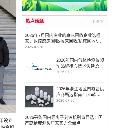
热点话题
2026年7月国内专业的磨床回收企业选哪
家，数控磨床回收/拉床回收/机床回收/气
动冲床回收，磨床回收厂家口碑推荐
2026-07-20
2026年国内气体检测仪领
军品牌核心技术优势及全
场景应用详解
2026-07-20
2026年浙江地区四氟管供
应商甄选指南：pfa软管
接头/ptfe聚四氟管/技术实
2026-07-20
力与交付能力深度解析
2026采购国内等离子刻蚀机别盲目选：国
年设立
产高精度源头厂家实力全盘点
教融合科