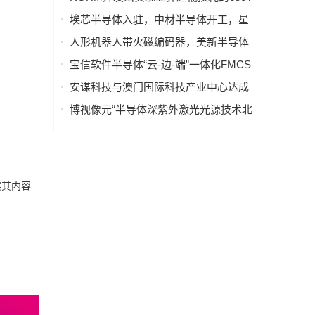
耐压IGBT
埃芯半导体入驻，中材半导体开工，星
辰技术设备搬入，光谷半导体产业链有
人形机器人带火磁编码器，美新半导体
新进展→
布局位置感知新风口
宝信软件半导体“云-边-端”一体化FMCS
方案入选《智能制造系统解决方案参考
安谋科技与澳门国际科技产业中心达成
目录（2026）》
战略合作，合力开启AI+半导体发展“芯”
博视像元“半导体深紫外激光光源技术北
篇章
京市重点实验室”获批，深紫外核心技术
再获权威认可
实其内容