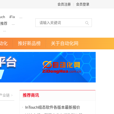
会员注册
|
会员登录
uch
iFix
...
企推荐
...
...
动化
推好新品榜
关于自动化网
产业链
推荐商讯
InTouch组态软件各版本最新报价