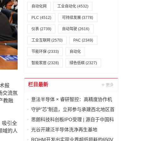
自动化网
工业自动化
(4532)
PLC
(4512)
可持续发展
(3778)
仪表
(2739)
自动驾驶
(2616)
工业互联网
(2570)
PAC
(2349)
节能环保
(2333)
自动化
智能家居
(2328)
绿色低碳
(2327)
栏目最新
术报
场交流氛
意法半导体 × 睿研智控：高精度协作机
产教融
器人灵巧手
守护"芯"制造，立邦参与承建西北地区首
条8英寸半导体芯片产线项目建设
思朗科技科创板IPO受理 | 源自于中国科
、吸引全
学院自动化研究所
光谷开建泛半导体洗净再生基地
领域的人
ROHM开发出实现业界超低损耗的650V