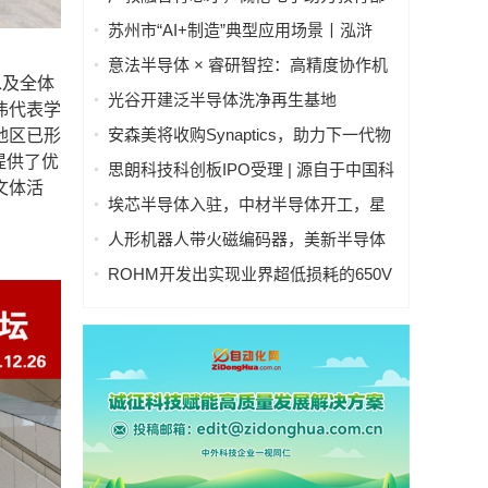
集成电路“101计划”建设落地
苏州市“AI+制造”典型应用场景丨泓浒
AI+晶圆智控真空传输平台
意法半导体 × 睿研智控：高精度协作机
水及全体
器人灵巧手
光谷开建泛半导体洗净再生基地
伟代表学
安森美将收购Synaptics，助力下一代物
地区已形
理AI智能系统发展
提供了优
思朗科技科创板IPO受理 | 源自于中国科
文体活
学院自动化研究所
埃芯半导体入驻，中材半导体开工，星
辰技术设备搬入，光谷半导体产业链有
人形机器人带火磁编码器，美新半导体
新进展→
布局位置感知新风口
ROHM开发出实现业界超低损耗的650V
耐压IGBT