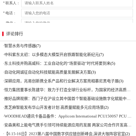
评论排行
·
智慧水务与传感器
(7)
·
中科紫东太初：以多模态大模型开启铁路智能化新纪元
(7)
·
东土科技并购高威科：工业自动化的“场景驱动”时代将要到来
(5)
·
自动化网诚征自动化科技赋能高质量发展解决方案
(3)
·
深耕应用，兆易创新携全系产品和行业解决方案亮相慕尼黑电子展
(3)
·
恒力集团董事长陈建华：致力于打造全球行业标杆，为国家的经济高质量发展贡献更大力量|上海电气集团党委书记、董事长吴磊来访
·
推好品牌观察：西门子在沪设立其中国首个智能基础设施数字化赋能中心
(2)
·
黑芝麻智能发布华山开发者计划 高质量赋能多元应用场景
(2)
·
WOODHEAD通讯卡备品备件：Applicom International PCU1500S7 PCU 1500 S7 V4.5.0
·
安森美和上能电气携手引领可持续能源应用的发展 两家公司合作开发高性能储能和太阳能组串式逆变器方案 以实现可持续的未来
·
【6.15-16日】2023第八届中国数字供应链创新峰会,演讲大咖阵容官宣
(2)