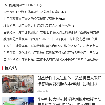
·
LS伺服电机APM-SB02ADK
(2)
·
Kepware 工业数据采集软件 及 常见问题解答
(2)
·
中国首款高血压介入治疗器械正式获批上市
(2)
·
维视教育大咖年终讲：打造智能制造人才培养体系
(1)
·
白鹤滩水电站全部机组投产发电 世界最大清洁能源走廊全面建成|将为建设新型能源体系、保障国家能源安全、实现“双碳”目标提供有力支撑
·
推好细分产业观察--物联网：2026年中国物联网市场规模接近3000亿美元 智慧工厂、智慧城市、智慧电网等将占60%以上
·
加大在用计量器具、试验检测设备的自动化、数字化改造力度|市场监管总局 工业和信息化部 关于促进企业计量能力提升的指导意见
·
全国首套自动化虚拟电厂系统在深圳试运行 功能匹敌大型电厂，已入选国际典型案例
·
自动化科技将在乡村振兴工作中大有作为|《关于做好2023年全面推进乡村振兴重点工作的意见》发布
相关推荐
凯盛榜样｜先进集体：凯盛机器人碳纤
维卷轴智能机器人集群项目创新团队
——迈向“智造”新高度
2026-07-13
华中科技大学机械学院刘银水教授团队
牵头研发的“深海浸没式海水液压元件