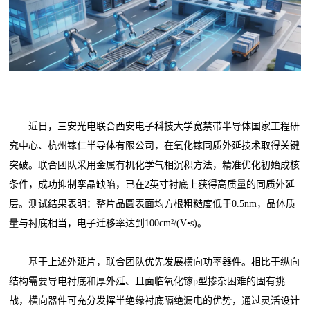
近日，三安光电联合西安电子科技大学宽禁带半导体国家工程研
究中心、杭州镓仁半导体有限公司，在氧化镓同质外延技术取得关键
突破。联合团队采用金属有机化学气相沉积方法，精准优化初始成核
条件，成功抑制孪晶缺陷，已在2英寸衬底上获得高质量的同质外延
层。测试结果表明：整片晶圆表面均方根粗糙度低于0.5nm，晶体质
量与衬底相当，电子迁移率达到100cm²/(V•s)。
基于上述外延片，联合团队优先发展横向功率器件。相比于纵向
结构需要导电衬底和厚外延、且面临氧化镓p型掺杂困难的固有挑
战，横向器件可充分发挥半绝缘衬底隔绝漏电的优势，通过灵活设计