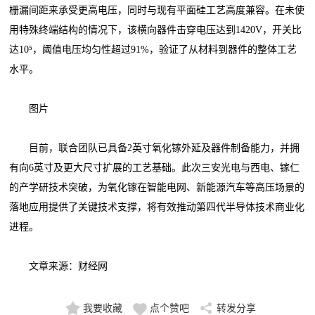
栅漏间距来承受更高电压，同时与现有平面硅工艺高度兼容。在未使
用特殊终端结构的情况下，该横向器件击穿电压达到1420V，开关比
达10⁵，阈值电压均匀性超过91%，验证了从材料到器件的整体工艺
水平。
图片
目前，联合团队已具备2英寸氧化镓外延及器件制备能力，并拥
有向6英寸及更大尺寸扩展的工艺基础。此次三安光电与西电、镓仁
的产学研技术突破，为氧化镓在智能电网、新能源汽车等高压场景的
落地应用提供了关键技术支撑，将有效推动第四代半导体技术商业化
进程。
文章来源：财经网
我要收藏
点个赞吧
转发分享