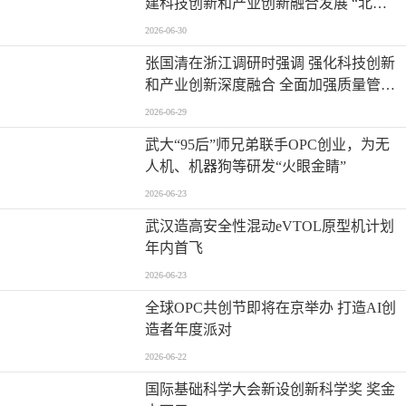
建科技创新和产业创新融合发展 “北京
模式” 为首都推进新型工业化注入强劲
2026-06-30
动能
张国清在浙江调研时强调 强化科技创新
和产业创新深度融合 全面加强质量管理
增加高质量供给
2026-06-29
武大“95后”师兄弟联手OPC创业，为无
人机、机器狗等研发“火眼金睛”
2026-06-23
武汉造高安全性混动eVTOL原型机计划
年内首飞
2026-06-23
全球OPC共创节即将在京举办 打造AI创
造者年度派对
2026-06-22
国际基础科学大会新设创新科学奖 奖金