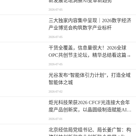
新发展论坛洞察AI变革新趋势
2026-07-05
三大独家内容集中呈现｜2026数字经济
产业博览会构筑数字产业标杆
2026-07-05
干货全覆盖，信息量很大！2026全球
OPC共创节主论坛，精华总结看这篇→
2026-07-05
光谷发布“智能体引力计划”，打造全域
智能体之城
2026-07-02
炬光科技荣获2026 CFCF光连接大会年
度产品创新奖，以晶圆级制造赋能AI时
代高密度光互连
2026-07-01
北京经信局党组书记、局长姜广智：构