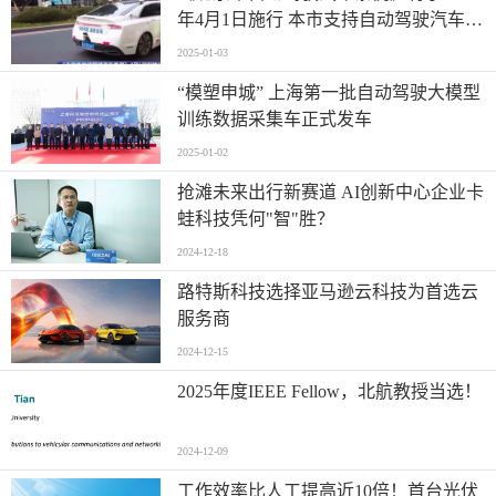
年4月1日施行 本市支持自动驾驶汽车用
于个人乘用车出行
2025-01-03
“模塑申城” 上海第一批自动驾驶大模型
训练数据采集车正式发车
2025-01-02
抢滩未来出行新赛道 AI创新中心企业卡
蛙科技凭何"智"胜？
2024-12-18
路特斯科技选择亚马逊云科技为首选云
服务商
2024-12-15
2025年度IEEE Fellow，北航教授当选！
2024-12-09
工作效率比人工提高近10倍！首台光伏