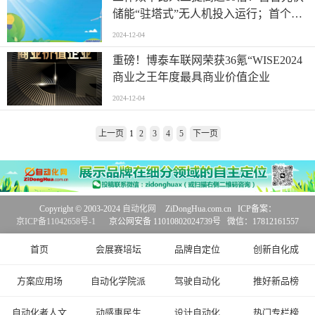
储能“驻塔式”无人机投入运行；首个国
际标准认证 阿里云AI平台PAI领跑行业
2024-12-04
重磅！博泰车联网荣获36氪“WISE2024
商业之王年度最具商业价值企业
2024-12-04
上一页
1
2
3
4
5
下一页
Copyright © 2003-2024
自动化网
ZiDongHua.com.cn ICP备案：
京ICP备11042658号-1
京公网安备 11010802024739号 微信：17812161557
首页
会展赛培坛
品牌自定位
创新自化成
方案应用场
自动化学院派
驾驶自动化
推好新品榜
自动化者人文
动感惠民生
设计自动化
热门专栏榜