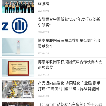
耀张榜
2025-03-02
安联世合中国斩获"2024年度行业创新
引领奖"
2025-02-24
博泰车联网荣获东风乘用车公司“突出
贡献奖”！
2025-01-20
博泰车联网荣获岚图汽车合作伙伴大会
两项嘉奖
2025-01-13
产品迈向高端化 协同强化产业链 携手
打造“三走廊” 川渝共建世界级智能网联
新能源汽车产业集群已现雏形
2025-01-04
《北京市自动驾驶汽车条例》将于2025