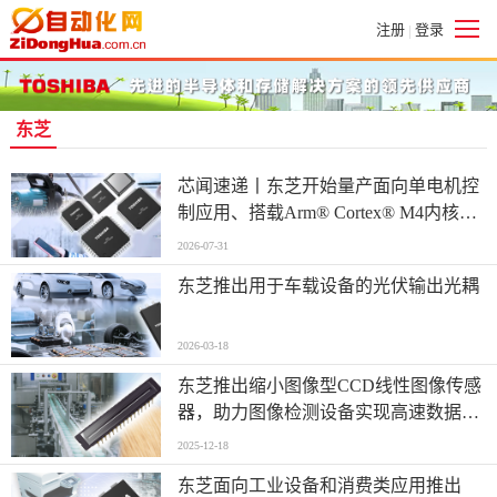
注册
登录
|
东芝
芯闻速递丨东芝开始量产面向单电机控
制应用、搭载Arm® Cortex® M4内核的
小型微控制器
2026-07-31
东芝推出用于车载设备的光伏输出光耦
2026-03-18
东芝推出缩小图像型CCD线性图像传感
器，助力图像检测设备实现高速数据读
取
2025-12-18
东芝面向工业设备和消费类应用推出