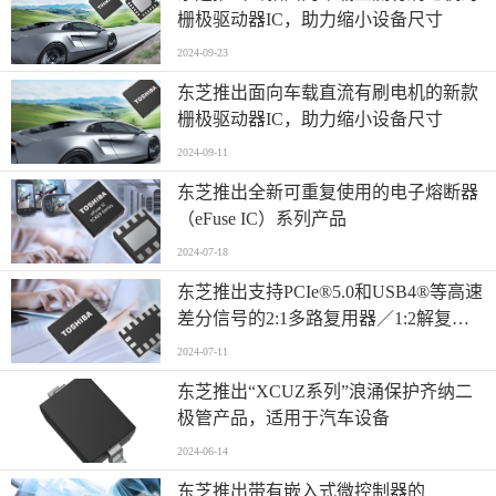
栅极驱动器IC，助力缩小设备尺寸
2024-09-23
东芝推出面向车载直流有刷电机的新款
栅极驱动器IC，助力缩小设备尺寸
2024-09-11
东芝推出全新可重复使用的电子熔断器
（eFuse IC）系列产品
2024-07-18
东芝推出支持PCIe®5.0和USB4®等高速
差分信号的2:1多路复用器／1:2解复用
器开关
2024-07-11
东芝推出“XCUZ系列”浪涌保护齐纳二
极管产品，适用于汽车设备
2024-06-14
东芝推出带有嵌入式微控制器的