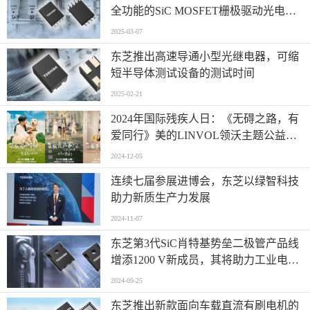
全功能的SiC MOSFET栅极驱动光电耦
合器
2025-03-07
东芝推出高速导通小型光继电器，可缩
短半导体测试设备的测试时间
2025-02-21
2024年国际残疾人日：《无碍之路，有
爱同行》美的LINVOL领沃主题公益宣
传片温暖首发
2024-12-05
连续七届参展进博会，东芝以绿智科技
助力新质生产力发展
2024-11-07
东芝第3代SiC肖特基势垒二极管产品线
增添1200 V新成员，其将助力工业电源
设备实现高效率
2024-09-25
东芝推出新款面向车载直流有刷电机的