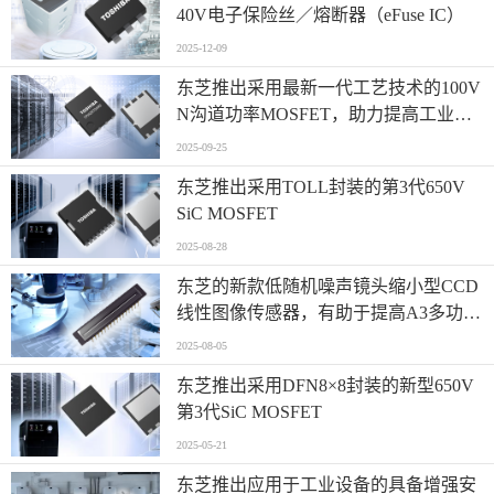
40V电子保险丝／熔断器（eFuse IC）
2025-12-09
东芝推出采用最新一代工艺技术的100V
N沟道功率MOSFET，助力提高工业设
备开关电源效率
2025-09-25
东芝推出采用TOLL封装的第3代650V
SiC MOSFET
2025-08-28
东芝的新款低随机噪声镜头缩小型CCD
线性图像传感器，有助于提高A3多功能
打印机等设备的图像质量
2025-08-05
东芝推出采用DFN8×8封装的新型650V
第3代SiC MOSFET
2025-05-21
东芝推出应用于工业设备的具备增强安