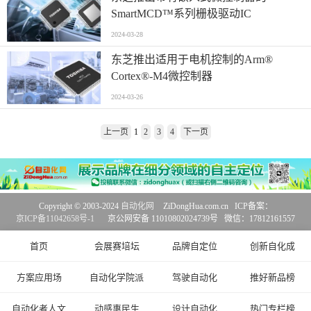
SmartMCD™系列栅极驱动IC
2024-03-28
东芝推出适用于电机控制的Arm®
Cortex®-M4微控制器
2024-03-26
上一页
1
2
3
4
下一页
Copyright © 2003-2024
自动化网
ZiDongHua.com.cn ICP备案：
京ICP备11042658号-1
京公网安备 11010802024739号 微信：17812161557
首页
会展赛培坛
品牌自定位
创新自化成
方案应用场
自动化学院派
驾驶自动化
推好新品榜
自动化者人文
动感惠民生
设计自动化
热门专栏榜