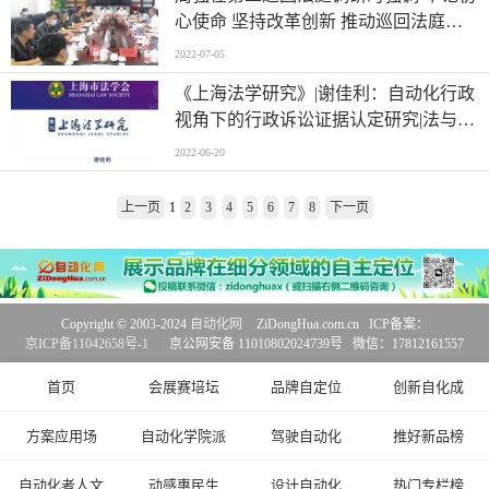
心使命 坚持改革创新 推动巡回法庭工
作高质量发展
2022-07-05
《上海法学研究》|谢佳利：自动化行政
视角下的行政诉讼证据认定研究|法与自
动化
2022-06-20
上一页
1
2
3
4
5
6
7
8
下一页
Copyright © 2003-2024
自动化网
ZiDongHua.com.cn ICP备案：
京ICP备11042658号-1
京公网安备 11010802024739号 微信：17812161557
首页
会展赛培坛
品牌自定位
创新自化成
方案应用场
自动化学院派
驾驶自动化
推好新品榜
自动化者人文
动感惠民生
设计自动化
热门专栏榜