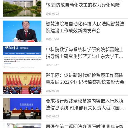
转型|防范自动化决策的权力异化风险
2023-02-23
智慧法院与自动化科技|人民法院智慧法
院建设工作成效新闻发布会
2022-10-20
中科院数学与系统科学研究院郭雷院士
指导博士研究生张蓝天与山东大学王芳
教授开展合作研究|系统辨识理论与司法
2022-10-17
量刑问题交叉研究取得进展|论文发表在
赵乐际：促进新时代纪检监察工作高质
《中国科学信息科学》
量发展|2022全国纪检监察系统表彰大会
2022-09-09
要求将行政裁量权基准内容嵌入行政执
法信息系统|司法部有关负责人就《国务
院办公厅关于进一步规范行政裁量权基
2022-08-23
准制定和管理工作的意见》答记者问
周强在第二巡回法庭调研时强调 牢记初