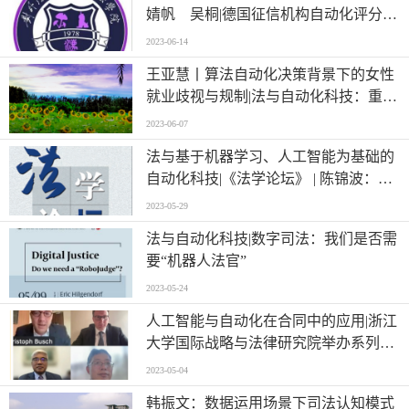
婧帆 吴桐|德国征信机构自动化评分引
发诉讼 ——欧洲法院关于自动化决策首
2023-06-14
案的里程碑意义浅析
王亚慧丨算法自动化决策背景下的女性
就业歧视与规制|法与自动化科技：重点
关注算法领域的法律规制
2023-06-07
法与基于机器学习、人工智能为基础的
自动化科技|《法学论坛》 | 陈锦波：自
动化行政合法吗？
2023-05-29
法与自动化科技|数字司法：我们是否需
要“机器人法官”
2023-05-24
人工智能与自动化在合同中的应用|浙江
大学国际战略与法律研究院举办系列讲
座
2023-05-04
韩振文：数据运用场景下司法认知模式