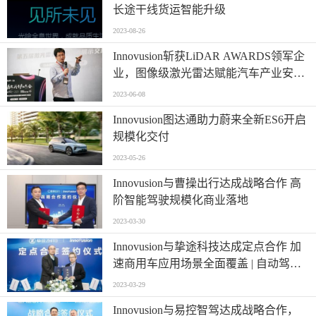
长途干线货运智能升级
2023-08-26
Innovusion斩获LiDAR AWARDS领军企
业，图像级激光雷达赋能汽车产业安全
与智能升级
2023-06-08
Innovusion图达通助力蔚来全新ES6开启
规模化交付
2023-05-26
Innovusion与曹操出行达成战略合作 高
阶智能驾驶规模化商业落地
2023-03-30
Innovusion与挚途科技达成定点合作 加
速商用车应用场景全面覆盖 | 自动驾
驶、多场景智能物流解决方案
2023-03-29
Innovusion与易控智驾达成战略合作，