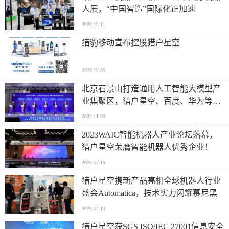
人展，“中国智造”国际化正加速
2023-12-11
猎豹移动宣布控股猎户星空
2023-12-05
北京石景山打造通用人工智能大模型产
业集聚区，猎户星空、百度、华为等企
业签约
2023-11-09
2023WAIC智能机器人产业论坛落幕，
猎户星空荣膺智能机器人优秀企业！
2023-07-19
猎户星空携新产品亮相全球机器人行业
盛会Automatica，技术实力闪耀慕尼黑
2023-07-13
猎户星空获SGS ISO/IEC 27001信息安全