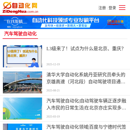
注册
登录
|
汽车驾驶自动化
L3级来了！试点为什么是北京、重庆？
2025-12-19
清华大学自动化系姚丹亚研究员牵头的
京雄高速（河北段）自动驾驶项目通过
中期验收
2025-08-21
汽车驾驶自动化|自动驾驶车辆正逐步融
入市民的日常生活|在北京亦庄实现多场
景应用
2025-03-19
汽车驾驶自动化领域|百度与宁德时代签