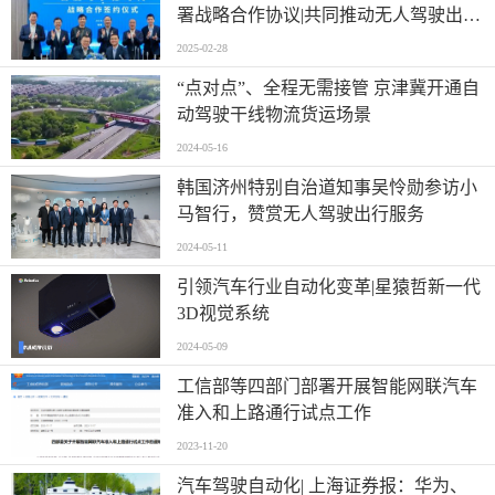
署战略合作协议|共同推动无人驾驶出行
服务以及人工智能在工业上的应用和推
2025-02-28
广
“点对点”、全程无需接管 京津冀开通自
动驾驶干线物流货运场景
2024-05-16
韩国济州特别自治道知事吴怜勋参访小
马智行，赞赏无人驾驶出行服务
2024-05-11
引领汽车行业自动化变革|星猿哲新一代
3D视觉系统
2024-05-09
工信部等四部门部署开展智能网联汽车
准入和上路通行试点工作
2023-11-20
汽车驾驶自动化| 上海证券报：华为、