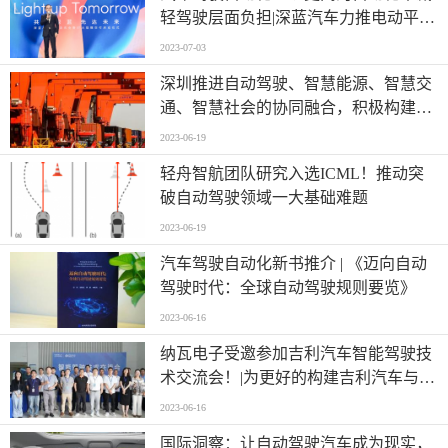
轻驾驶层面负担|深蓝汽车力推电动平
权、智能平权 全面普及全场景智慧出行
2023-07-03
深圳推进自动驾驶、智慧能源、智慧交
通、智慧社会的协同融合，积极构建立
体化、全方位的自动驾驶发展产业链和
2023-06-19
生态圈
轻舟智航团队研究入选ICML！推动突
破自动驾驶领域一大基础难题
2023-06-19
汽车驾驶自动化新书推介 | 《迈向自动
驾驶时代：全球自动驾驶规则要览》
2023-06-16
纳瓦电子受邀参加吉利汽车智能驾驶技
术交流会！|为更好的构建吉利汽车与供
应商之间的友好互动平台
2023-06-16
国际洞察：让自动驾驶汽车成为现实，