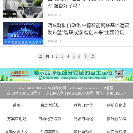
AI 准备好了吗？
2023-06-15
汽车驾驶自动化|中德智能网联基地运营
发布暨“智联成渝 智创未来”主题论坛圆
满举办
2023-06-13
上一页
1
2
3
4
5
6
下一页
Copyright © 2003-2024
自动化网
ZiDongHua.com.cn ICP备案：
京ICP备11042658号-1
京公网安备 11010802024739号 微信：17812161557
首页
会展赛培坛
品牌自定位
创新自化成
方案应用场
自动化学院派
驾驶自动化
推好新品榜
自动化者人文
动感惠民生
设计自动化
热门专栏榜