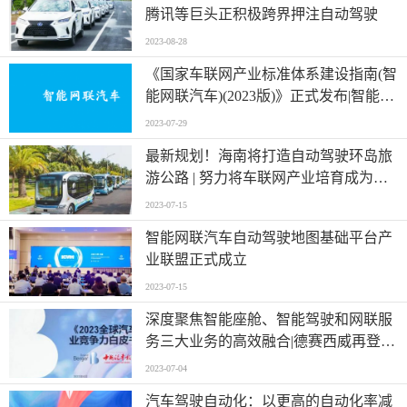
腾讯等巨头正积极跨界押注自动驾驶
2023-08-28
《国家车联网产业标准体系建设指南(智
能网联汽车)(2023版)》正式发布|智能网
联汽车是具备环境感知、智能决策和自
2023-07-29
动控制，或与外界信息交互，乃至协同
最新规划！海南将打造自动驾驶环岛旅
控制功能的汽车
游公路 | 努力将车联网产业培育成为海
南新的经济增长极
2023-07-15
智能网联汽车自动驾驶地图基础平台产
业联盟正式成立
2023-07-15
深度聚焦智能座舱、智能驾驶和网联服
务三大业务的高效融合|德赛西威再登中
国汽车供应链百强
2023-07-04
汽车驾驶自动化：以更高的自动化率减