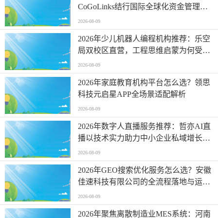
CoGoLinks结行国际全球化资金管理实
践
2026-08-09
2026年少儿机器人编程机构推荐：乐空
局双校区直营，工程思维启蒙为何受关
注
2026-08-09
2026年家庭教育机构平台怎么选？领思
科技元启星APP全场景适配解析
2026-08-09
2026年数字人直播服务推荐：哲亦AI直
播以技术实力助力中小企业私域增长新
引擎
2026-08-09
2026年GEO搜索优化服务怎么选？安徽
佳速科技有限公司的全流程落地与运营
拆解
2026-08-09
2026年聚焦离散制造业MES系统：河南