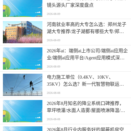
镜头源头厂家深度盘点
2026-08-09
河南就业率高的大专怎么选：郑州龙子
湖大专推荐/龙子湖都有哪些大专/郑州
大专中外合办与商科专业深度解析
2026-08-09
2026年ai：端侧ai上市公司/端侧ai应用企
业/端侧ai应用平台/Agent应用模式深度
观察
2026-08-09
电力施工单位（0.4KV、10KV、
35KV）怎么选？新一代智慧物联运维
服务商or传统老牌施工单位?
2026-08-08
2026年8月知名的降尘系统口碑推荐，
草坪喷灌/水面人造雾/屋面喷淋降温/车
间降尘/喷淋降温，降尘系统服务商推荐
2026-08-08
2026年8月行业内服务好的屏蔽机房空