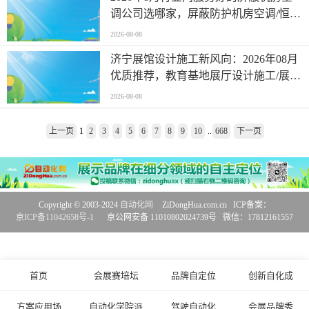
调公司选哪家，屏蔽防护机房空调/恒温
恒湿空调，屏蔽机房空调批发厂家找哪
2026-08-08
家
济宁展馆设计施工新风向：2026年08月
优质推荐，教育基地展厅设计施工/展馆
设计施工，展馆设计施工工程商怎么选
2026-08-08
择
上一页
1
2
3
4
5
6
7
8
9
10
..
668
下一页
Copyright © 2003-2024
自动化网
ZiDongHua.com.cn ICP备案：
京ICP备11042658号-1
京公网安备 11010802024739号 微信：17812161557
首页
会展赛培坛
品牌自定位
创新自化成
方案应用场
自动化学院派
驾驶自动化
会展品牌秀