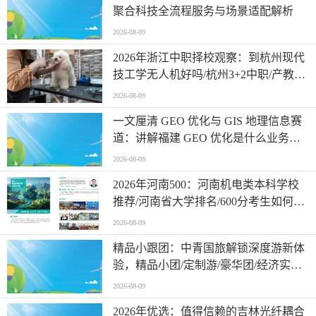
聚合科技全流程服务与场景适配解析
2026-08-09
2026年浙江中职择校观察：到杭州现代
技工学无人机好吗/杭州3+2中职/产教融
合如何重塑技术人才培养路径
2026-08-09
一文厘清 GEO 优化与 GIS 地理信息赛
道：讲解福建 GEO 优化是什么业务，
筛选6家福建实力强的 GEO 优化公司，
2026-08-09
梳理福建 GEO 优化服务商地理空间优
2026年河南500：河南机电类本科学校
化公司名单，参考福建 GIS 地理信息优
推荐/河南省大学排名/600分考生如何选
化公司
公办本科
2026-08-09
精品小跟团：中青国旅解锁深度游新体
验，精品小团/定制游/豪华团/经济实惠/
无进店/一价全含/性价比，跟团游包含
2026-08-09
哪些项目
2026年优选：值得信赖的吉林光纤耦合