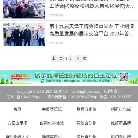
工博会|考察新松机器人自动化展位|天津
市高度重视会展经济发展
2023-05-09
第十九届天津工博会隆重举办|工业制造
高质量发展的展示交流平台|2023年首场
工博会绽放天津
2023-05-09
上一页
1
2
下一页
Copyright © 2003-2024
自动化网
ZiDongHua.com.cn ICP备案：
京ICP备11042658号-1
京公网安备 11010802024739号 微信：17812161557
首页
会展赛培坛
品牌自定位
创新自化成
方案应用场
自动化学院派
驾驶自动化
推好新品榜
自动化者人文
动感惠民生
设计自动化
热门专栏榜