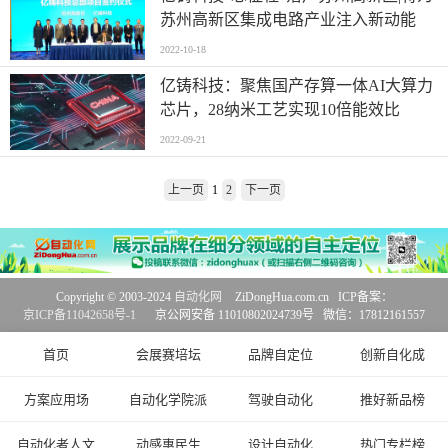
苏州高新区集成电路产业注入新动能
2022-10-18
亿铸科技：聚焦国产存算一体AI大算力
芯片，28纳米工艺实现10倍能效比
2022-09-21
上一页
1
2
下一页
Copyright © 2003-2024
自动化网
ZiDongHua.com.cn ICP备案：
京ICP备11042658号-1
京公网安备 11010802024739号 微信：17812161557
首页
会展赛培坛
品牌自定位
创新自化成
方案应用场
自动化学院派
驾驶自动化
推好新品榜
自动化者人文
动感惠民生
设计自动化
热门专栏榜