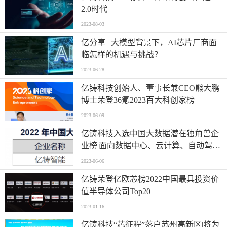
2.0时代
2023-08-03
亿分享 | 大模型背景下，AI芯片厂商面
临怎样的机遇与挑战？
2023-06-28
亿铸科技创始人、董事长兼CEO熊大鹏
博士荣登36氪2023百大科创家榜
2023-06-09
亿铸科技入选中国大数据潜在独角兽企
业榜|面向数据中心、云计算、自动驾驶
等场景
2023-06-06
亿铸荣登亿欧芯榜2022中国最具投资价
值半导体公司Top20
2023-01-16
亿铸科技“芯征程”落户苏州高新区|将为