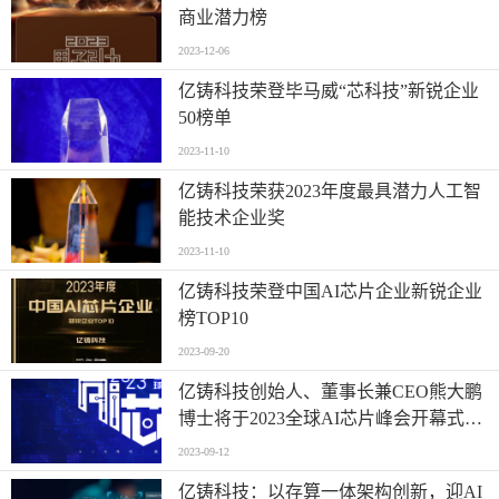
商业潜力榜
2023-12-06
亿铸科技荣登毕马威“芯科技”新锐企业
50榜单
2023-11-10
亿铸科技荣获2023年度最具潜力人工智
能技术企业奖
2023-11-10
亿铸科技荣登中国AI芯片企业新锐企业
榜TOP10
2023-09-20
亿铸科技创始人、董事长兼CEO熊大鹏
博士将于2023全球AI芯片峰会开幕式进
行演讲
2023-09-12
亿铸科技：以存算一体架构创新，迎AI