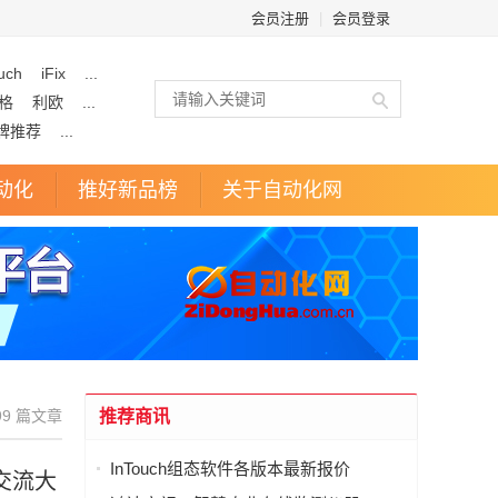
会员注册
|
会员登录
uch
iFix
...
格
利欧
...
牌推荐
...
动化
推好新品榜
关于自动化网
9 篇文章
推荐商讯
InTouch组态软件各版本最新报价
交流大