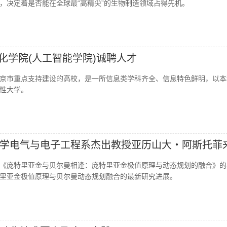
，决定着是否能在全球最“高精尖”的生物制造领域占得先机。
动化学院(人工智能学院)诚聘人才
京市重点支持建设的高校，是一所信息类学科齐全、信息特色鲜明，以本
性大学。
学电气与电子工程系杰出教授亚历山大・阿斯托菲
《庞特里亚金与贝尔曼相逢：庞特里亚金极值原理与动态规划的融合》的
里亚金极值原理与贝尔曼动态规划融合的最新研究进展。