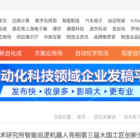
孪生
边缘计算
数字化转型
智能制造
汽车电子
自动驾驶
InTo
系统
慕尼黑上海电子展
博世
硬蛋科技
递杰科进
首自信
罗地
应用场
供应展示厅
中商互联
制造业资讯
品牌推荐官
制造业品
新自化成
方案应用场
自动化学院派
驾驶自
当前位置：
首页
定位关键词
总共有 9
术研究所智能巡逻机器人亮相第三届大国工匠创新