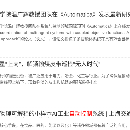
院温广辉教授团队在《Automatica》发表最新研
院温广辉教授团队在系统与控制领域国际顶刊《Automatica》上在线
coordination of multi-agent systems with coupled objective functions: A 
on-based approach”的论文（长文），该论文报道了多智能体系统在具有耦合目
量“上岗”，解锁输煤皮带巡检“无人时代”
行的输送设备，被广泛应用于电力、冶金、化工等行业。为了确保运输动
带线爬上钻下，顶着弥漫的灰尘和机器的轰鸣巡视排查
物理可解释的小样本AI工业
自动控制
系统 | 上海交
：既“准时”，又靠谱！
核心手段，在食品、医药、能源以及化工等诸多领域都有着广泛的应用，