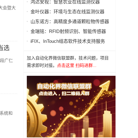
鸿达安视：智慧农业在线监测仪器
大会暨大
金叶仪器：环境与生态在线监测仪器
山东诺方：高精度多通道颗粒物传感器
金瑞铭：RFID射频识别、智能传感器
iFIX、InTouch组态软件技术支持服务
当选
加入自动化界微信联盟群，技术问题，项目
问段广仁
需求即时对接。
点击这里 扫码进群...
系统和