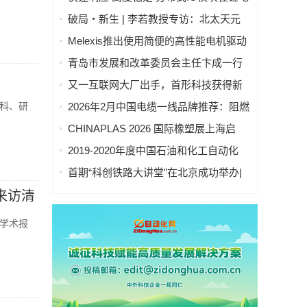
池制造的优势揭秘 | 支持Modbus、
破局・新生 | 李若教授专访：北太天元
MQTT、OPC UA、Profinet、
打破 30 年垄断，国产科学计算软件崛起
Melexis推出使用简便的高性能电机驱动
EtherCAT、Ethernet/IP、BACnet/IP等多
之路
芯片，助力三相风扇实现快速、免代码
种协议
青岛市发展和改革委员会主任卞成一行
设计
到国创中心调研指导
又一互联网大厂出手，首形科技获得新
一轮数亿元A1轮融资｜人脸机器人首次
科、研
2026年2月中国电缆一线品牌推荐：阻燃
登上《科学·机器人学》封面
防火电缆国内一线品牌推荐排名名单
CHINAPLAS 2026 国际橡塑展上海启
幕！5,000余家全球展商共塑智能绿色橡
2019-2020年度中国石油和化工自动化
塑新未来
行业科学技术奖拟授奖公示
首期“科创铁路大讲堂”在北京成功举办|
中科紫东太初董事长王金桥作《多模态
来访清
人工智能驱动新一代技术变革》主题讲
座
学术报