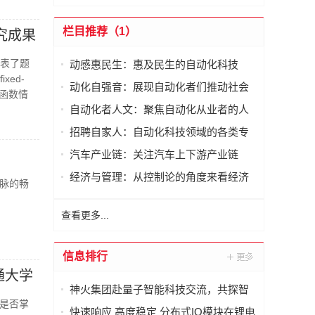
栏目推荐（1）
究成果
发表了题
动感惠民生：惠及民生的自动化科技
fixed-
动化自强音：展现自动化者们推动社会
标函数情
进步发出的响亮声音
自动化者人文：聚焦自动化从业者的人
文思考
招聘自家人：自动化科技领域的各类专
家及人才需求资讯
汽车产业链：关注汽车上下游产业链
经济与管理：从控制论的角度来看经济
脉的畅
与管理
查看更多...
信息排行
通大学
神火集团赴量子智能科技交流，共探智
是否掌
能化矿山新未来
快速响应 高度稳定 分布式IO模块在锂电