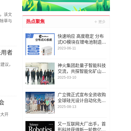
。该文
除草与
热点聚焦
快速响应 高度稳定 分布
式IO模块在锂电池制造的
优势揭秘 | 支持Modbu
2023-06-11
采用者
s、MQTT、OPC UA、P
rofinet、EtherCAT、Ethe
露建议，
rnet/IP、BACnet/IP等多
神火集团赴量子智能科技
种协议
交流，共探智能化矿山新
未来
2025-03-10
广立微正式宣布全资收购
全球硅光设计自动化先锋
会
LUCEDA
2025-08-13
盛大开
。
又一互联网大厂出手，首
形科技获得新一轮数亿元