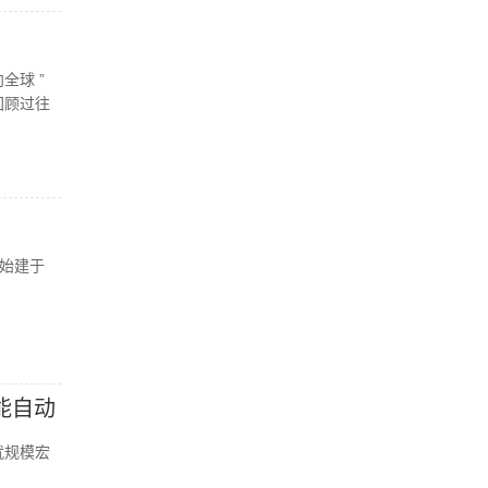
全球 ”
回顾过往
始建于
能自动
就规模宏