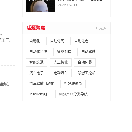
A1轮融资｜人脸机器人首
2026-04-09
次登上《科学·机器人
学》封面
话题聚焦
品。
理工厂。
自动化
自动化网
自动化者
自动化科技
智能制造
自动驾驶
智能交通
人工智能
自动化界
汽车电子
电动汽车
联想工控机
金属。
汽车驾驶自动化
推好联络员
InTouch软件
细分产业分类导航