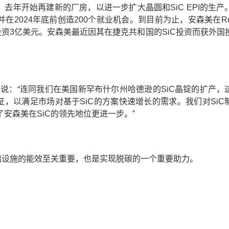
求，去年开始再建新的厂房，以进一步扩大晶圆和SiC EPI的生产
在2024年底前创造200个就业机会。到目前为止，安森美在Roz
加投资3亿美元。安森美最近因其在捷克共和国的SiC投资而获外国
ton说：“连同我们在美国新罕布什尔州哈德逊的SiC晶锭的扩产，
证，以满足市场对基于SiC的方案快速增长的需求。我们对SiC
安森美在SiC的领先地位更进一步。”
基础设施的能效至关重要，也是实现脱碳的一个重要助力。