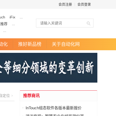
会员注册
|
会员登录
uch
iFix
...
企推荐
...
...
动化
推好新品榜
关于自动化网
自定位
推荐商讯
InTouch组态软件各版本最新报价