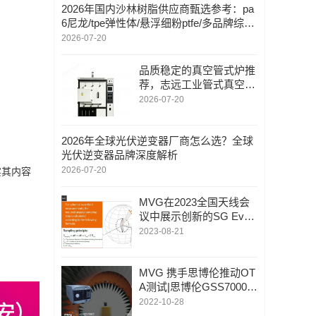
2026年国内沙林树脂供应商甄选参考：pa
6尼龙/tpe弹性体/悬浮细粉ptfe/多品牌综合
评测与行业趋势分析
2026-07-20
品质稳定的真空管式炉推
荐，志远工业管式真空钎
焊炉原理与售后体系
2026-07-20
2026年全球光伏逆变器厂商怎么选？全球
光伏逆变器品牌深度解析
2026-07-20
实其内容
MVG在2023全国天线会
议中展示创新的SG Evo
系统，在拱形环中采用M
2023-08-21
VG无限采样专利技术
MVG 携手思博伦推动OT
A测试|思博伦GSS7000
GNSS模拟器已成功集成
2022-10-28
到MVG的OTA测试及无