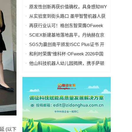
华南中心落地深圳，全域AIOT战略全面
原发性创新再获价值确权，具身感知WY
拉开
代表帕西尼入选未来产业定义者榜单
从实验室到街头路口 墨甲智警机器人获
虎啸双银奖
再获行业认可！格创东智荣膺OFweek
2026中国智能制造行业年度卓越领军企
SCIEX新建基地落地昌平，丹纳赫在京
业奖
布局第三座制造基地
SGS为赢创南平颁发ISCC Plus证书 开
启化工循环经济新历程
和利时荣膺“维科杯·OFweek 2026中国
智能制造行业年度卓越领军企业奖”，以
他山科技机器人幼儿园揭牌，携手萨顿
自主创新实力引领智造新浪潮
教授与生态伙伴，共启具身智能“启蒙时
代”
延 (以下