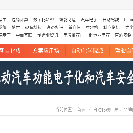
孪生
边缘计算
数字化转型
智能制造
汽车电子
自动驾驶
InTo
系统
博世
硬蛋科技
递杰科进
首自信
罗地格
科商资讯
优
展示厅
中商互联
制造业资讯
品牌推荐官
制造业品荐
百站网络
新自化成
方案应用场
自动化学院派
驾驶自
当前位置：
首页
自动化观世界
品牌