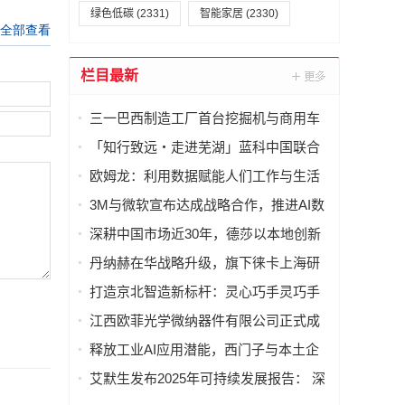
绿色低碳
(2331)
智能家居
(2330)
栏目最新
三一巴西制造工厂首台挖掘机与商用车
样机下线
「知行致远・走进芜湖」蓝科中国联合
上市公司协会，发起高端制造业深度研
欧姆龙：利用数据赋能人们工作与生活
学
的方方面面
3M与微软宣布达成战略合作，推进AI数
据中心基础设施技术发展和企业转型
深耕中国市场近30年，德莎以本地创新
与供应链韧性连接全球
丹纳赫在华战略升级，旗下徕卡上海研
发制造基地正式启动
打造京北智造新标杆：灵心巧手灵巧手
智能化生产线落地北京昌平
江西欧菲光学微纳器件有限公司正式成
立
释放工业AI应用潜能，西门子与本土企
业深化合作
艾默生发布2025年可持续发展报告： 深
化"绿色"战略，以创新技术赋能全球净零