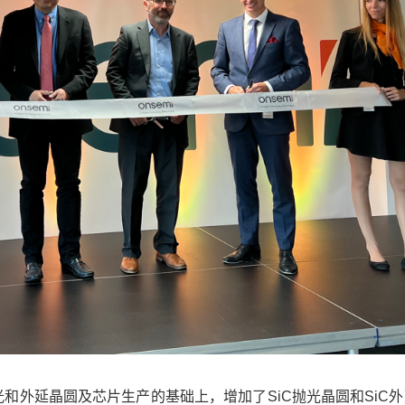
抛光和外延晶圆及芯片生产的基础上，增加了SiC抛光晶圆和SiC外