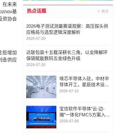
。在未来
热点话题
nov基
投资协会
2026电子测试测量赛道观察：高压探头供
应格局与选型逻辑深度解析
2026-07-20
达联包装十五载深耕长三角，以全降解环
这些增加
保袋赋能数码五金绿色升级
制造供应
2026-07-20
埃芯半导体入驻，中材半
导体开工，星辰技术设备
搬入，光谷半导体产业链
2026-07-10
有新进展→
宝信软件半导体“云-边-
端”一体化FMCS方案入选
《智能制造系统解决方案
2026-07-08
参考目录（2026）》