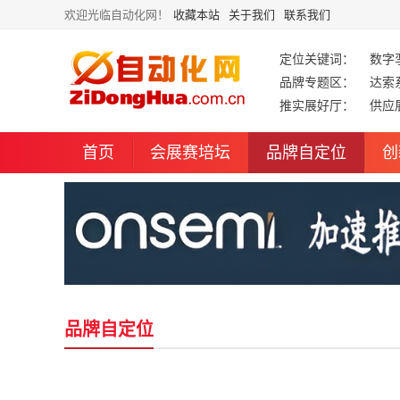
欢迎光临自动化网！
收藏本站
关于我们
联系我们
定位关键词：
数字
品牌专题区：
达索
推实展好厅：
供应
首页
会展赛培坛
品牌自定位
创
品牌自定位