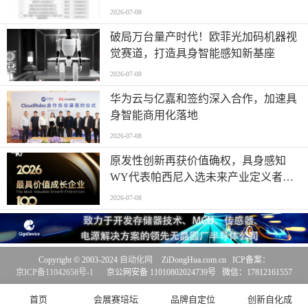
2026-07-08
破局万台量产时代！欧菲光加码机器视
觉赛道，打造具身智能感知新基座
2026-07-08
华为云与亿嘉和签约深入合作，加速具
身智能商用化落地
2026-07-08
原发性创新再获价值确权，具身感知
WY代表帕西尼入选未来产业定义者榜
单
2026-07-08
Copyright © 2003-2024
自动化网
ZiDongHua.com.cn ICP备案：
京ICP备11042658号-1
京公网安备 11010802024739号 微信：17812161557
首页
会展赛培坛
品牌自定位
创新自化成