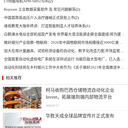
·
LS伺服电机APM-SB02ADK
(2)
·
Kepware 工业数据采集软件 及 常见问题解答
(2)
·
中国首款高血压介入治疗器械正式获批上市
(2)
·
维视教育大咖年终讲：打造智能制造人才培养体系
(1)
·
白鹤滩水电站全部机组投产发电 世界最大清洁能源走廊全面建成|将为建设新型能源体系、保障国家能源安全、实现“双碳”目标提供有力支撑
·
推好细分产业观察--物联网：2026年中国物联网市场规模接近3000亿美元 智慧工厂、智慧城市、智慧电网等将占60%以上
·
加大在用计量器具、试验检测设备的自动化、数字化改造力度|市场监管总局 工业和信息化部 关于促进企业计量能力提升的指导意见
·
全国首套自动化虚拟电厂系统在深圳试运行 功能匹敌大型电厂，已入选国际典型案例
·
自动化科技将在乡村振兴工作中大有作为|《关于做好2023年全面推进乡村振兴重点工作的意见》发布
相关推荐
柯马收购巴西仓储物流自动化企业
Invent，拓展端到端内部物流平台
2026-07-17
华胜天成全球品牌宣传片正式发布