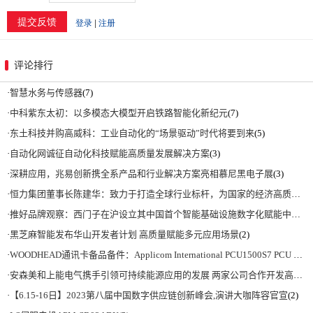
评论排行
·
智慧水务与传感器
(7)
·
中科紫东太初：以多模态大模型开启铁路智能化新纪元
(7)
·
东土科技并购高威科：工业自动化的“场景驱动”时代将要到来
(5)
·
自动化网诚征自动化科技赋能高质量发展解决方案
(3)
·
深耕应用，兆易创新携全系产品和行业解决方案亮相慕尼黑电子展
(3)
·
恒力集团董事长陈建华：致力于打造全球行业标杆，为国家的经济高质量发展贡献更大力量|上海电气集团党委书记、董事长吴磊来访
·
推好品牌观察：西门子在沪设立其中国首个智能基础设施数字化赋能中心
(2)
·
黑芝麻智能发布华山开发者计划 高质量赋能多元应用场景
(2)
·
WOODHEAD通讯卡备品备件：Applicom International PCU1500S7 PCU 1500 S7 V4.5.0
·
安森美和上能电气携手引领可持续能源应用的发展 两家公司合作开发高性能储能和太阳能组串式逆变器方案 以实现可持续的未来
·
【6.15-16日】2023第八届中国数字供应链创新峰会,演讲大咖阵容官宣
(2)