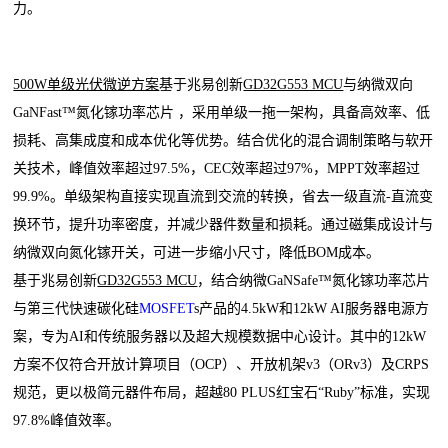
力。
500W单级光伏微逆方案
基于兆易创新
GD32G553 MCU
与纳微双向
GaNFast™氮化镓功率芯片 ，采用单级一拖一架构，具备高效率、低
损耗、高集成度和成本优化等优势。结合优化的混合调制策略与软开
关技术，峰值效率超过97.5%，CEC效率超过97%，MPPT效率超过
99.9%。单级架构直接实现直流到交流的转换，省去一级直流-直流变
换环节，提升功率密度，并减少器件数量和损耗。通过磁集成设计与
纳微双向氮化镓开关，可进一步缩小尺寸，降低BOM成本。
基于兆易创新
GD32G553 MCU
，结合纳微GaNSafe™氮化镓功率芯片
与第三代快速碳化硅
MOSFET
s产品的4.5kW和12kW AI服务器电源方
案，专为AI和传统服务器以及超大规模数据中心设计。其中的12kW
方案不仅符合开放计算项目（OCP）、开放机架v3（ORv3）及CRPS
规范，更以极简元器件布局，超越80 PLUS红宝石“Ruby”标准，实现
97.8%峰值效率。