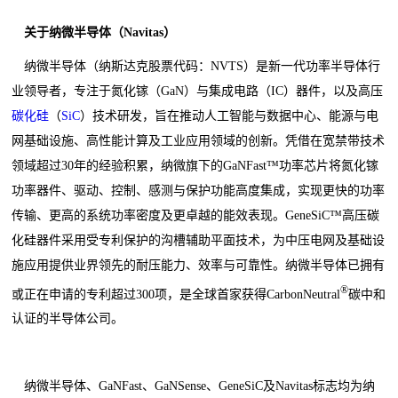
关于纳微半导体（
Navitas
）
纳微半导体（纳斯达克股票代码：NVTS）是新一代功率半导体行
业领导者，专注于氮化镓（GaN）与集成电路（IC）器件，以及高压
碳化硅
（
SiC
）技术研发，旨在推动人工智能与数据中心、能源与电
网基础设施、高性能计算及工业应用领域的创新。凭借在宽禁带技术
领域超过30年的经验积累，纳微旗下的GaNFast™功率芯片将氮化镓
功率器件、驱动、控制、感测与保护功能高度集成，实现更快的功率
传输、更高的系统功率密度及更卓越的能效表现。GeneSiC™高压碳
化硅器件采用受专利保护的沟槽辅助平面技术，为中压电网及基础设
施应用提供业界领先的耐压能力、效率与可靠性。纳微半导体已拥有
®
或正在申请的专利超过300项，是全球首家获得CarbonNeutral
碳中和
认证的半导体公司。
纳微半导体、GaNFast、GaNSense、GeneSiC及Navitas标志均为纳