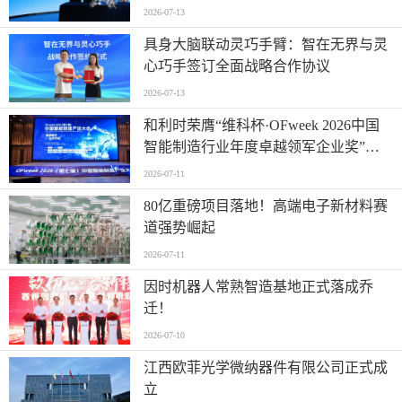
2026-07-13
具身大脑联动灵巧手臂：智在无界与灵
心巧手签订全面战略合作协议
2026-07-13
和利时荣膺“维科杯·OFweek 2026中国
智能制造行业年度卓越领军企业奖”，
以自主创新实力引领智造新浪潮
2026-07-11
80亿重磅项目落地！高端电子新材料赛
道强势崛起
2026-07-11
因时机器人常熟智造基地正式落成乔
迁！
2026-07-10
江西欧菲光学微纳器件有限公司正式成
立