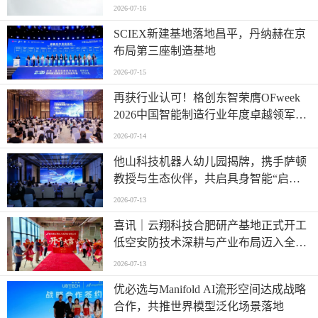
2026-07-16
SCIEX新建基地落地昌平，丹纳赫在京
布局第三座制造基地
2026-07-15
再获行业认可！格创东智荣膺OFweek
2026中国智能制造行业年度卓越领军企
业奖
2026-07-14
他山科技机器人幼儿园揭牌，携手萨顿
教授与生态伙伴，共启具身智能“启蒙
时代”
2026-07-13
喜讯｜云翔科技合肥研产基地正式开工
低空安防技术深耕与产业布局迈入全新
阶段
2026-07-13
优必选与Manifold AI流形空间达成战略
合作，共推世界模型泛化场景落地