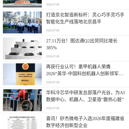
2026-07-09
打造京北智造新标杆：灵心巧手灵巧手
智能化生产线落地北京昌平
2026-07-09
27.11万台！图达通Q2出货同比增长
385%
2026-07-08
再获行业认可！墨甲机器人荣膺
2026“英华·中国科创机器人创新领军企
业”全产业链智能出海标杆
2026-07-08
华科冷芯华中研发总部落户光谷，为AI
数据中心、机器人、卫星造“散热心脏”
2026-07-08
喜讯！矽杰微电子入选2026年度福建省
数字经济创新型企业