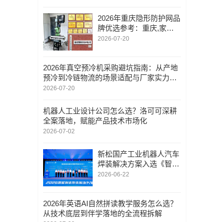
体化设施公司优选
2026年重庆隐形防护网品
牌优选参考：重庆,家用
阳台钢丝隐形防护网/专
2026-07-20
业视角下的安装服务与厂
家甄选指南
2026年真空预冷机采购避坑指南：从产地
预冷到冷链物流的场景适配与厂家实力解
析——广东酷德速创新科技有限公司
2026-07-20
机器人工业设计公司怎么选？洛可可深耕
全案落地，赋能产品技术市场化
2026-07-02
新松国产工业机器人汽车
焊装解决方案入选《智能
制造系统解决方案参考目
2026-06-22
录（2026）》
2026年英语AI自然拼读教学服务怎么选？
从技术底层到伴学落地的全流程拆解