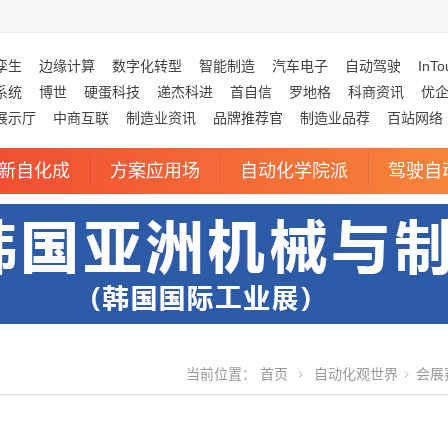
孪生
边缘计算
数字化转型
智能制造
汽车电子
自动驾驶
InTo
系统
博世
硬蛋科技
递杰科进
首自信
罗地格
科商资讯
优
展示厅
中商互联
制造业资讯
品牌推荐官
制造业品荐
百站网络
新自化成
方案应用场
自动化学院派
驾驶自
当前位置：
首页
自动化观世界
会展