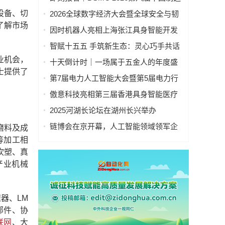
业&新能源数智峰会全新启程！
设备、切
2026全球数字经济大会暨全球安全与韧
了解市场
性经济AI论坛在京隆重召开
因时机器人亮相上海张江具身智能开发
者大会
智赋十五五 手筑新生态：灵心巧手共话
具身智能新基建
业机会，
十天倒计时｜一场属于五金人的年度盛
士提供了
会，即将启幕！
第7届电力人工智能大会暨第5届电力行
业数字化转型大会，10月相约杭州！
傲意科技亮相第三届香港具身智能医疗
科技论坛，共同探讨医疗科技企业出海
2025河湖长论坛在湖州长兴举办
全球化新生态
链博会在京开幕，人工智能领域领军企
磨料及成
业“华山论剑”！本周四、周五向公众开放
等加工相
吹塑、真
产业机械
器、LM
部件、协
联网
、大