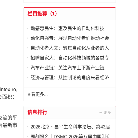
栏目推荐（1）
动感惠民生：惠及民生的自动化科技
动化自强音：展现自动化者们推动社会
进步发出的响亮声音
自动化者人文：聚焦自动化从业者的人
文思考
招聘自家人：自动化科技领域的各类专
家及人才需求资讯
汽车产业链：关注汽车上下游产业链
经济与管理：从控制论的角度来看经济
与管理
x-ro,
查看更多...
，展会面积：
信息排行
交流的平
解最新市
2026北京・昌平生命科学论坛、第43届
全国医药工业信息年会在京开幕
即刻报名｜DSMC 2026第八届中国制造