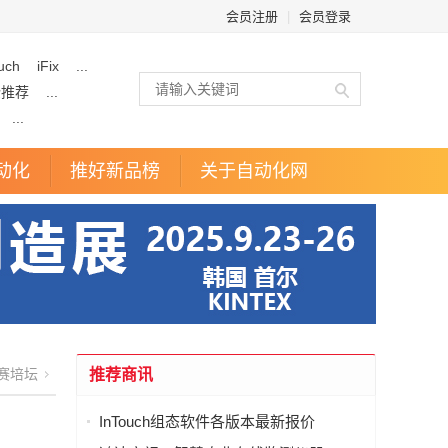
会员注册
|
会员登录
uch
iFix
...
企推荐
...
...
动化
推好新品榜
关于自动化网
赛培坛
推荐商讯
InTouch组态软件各版本最新报价