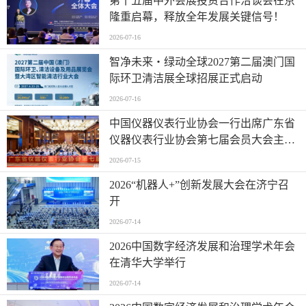
第十五届中外会展投资合作洽谈会在京
隆重启幕，释放全年发展关键信号！
2026-07-16
智净未来・绿动全球2027第二届澳门国
际环卫清洁展全球招展正式启动
2026-07-16
中国仪器仪表行业协会一行出席广东省
仪器仪表行业协会第七届会员大会主题
活动并进行走访交流
2026-07-15
2026“机器人+”创新发展大会在济宁召
开
2026-07-14
2026中国数字经济发展和治理学术年会
在清华大学举行
2026-07-14