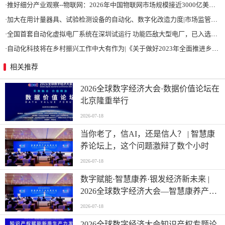
·
推好细分产业观察--物联网：2026年中国物联网市场规模接近3000亿美元 智慧工厂、智慧城市、智慧电网等将占60%以上
·
加大在用计量器具、试验检测设备的自动化、数字化改造力度|市场监管总局 工业和信息化部 关于促进企业计量能力提升的指导意见
·
全国首套自动化虚拟电厂系统在深圳试运行 功能匹敌大型电厂，已入选国际典型案例
·
自动化科技将在乡村振兴工作中大有作为|《关于做好2023年全面推进乡村振兴重点工作的意见》发布
相关推荐
2026全球数字经济大会·数据价值论坛在
北京隆重举行
2026-07-18
当你老了，信AI，还是信人？ | 智慧康
养论坛上，这个问题激辩了数个小时
2026-07-18
数字赋能·智慧康养·银发经济新未来 |
2026全球数字经济大会—智慧康养产业
发展论坛在京举办
2026-07-18
2026全球数字经济大会知识产权专题论