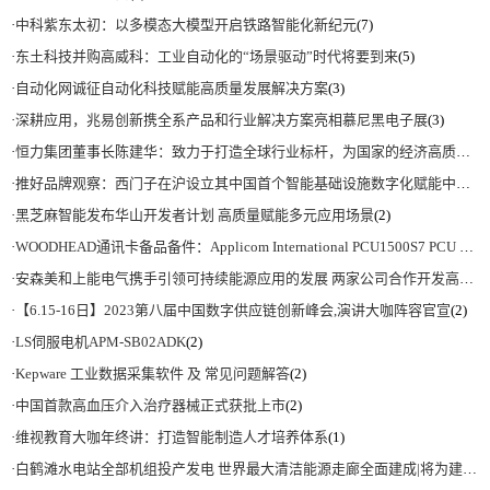
·
中科紫东太初：以多模态大模型开启铁路智能化新纪元
(7)
·
东土科技并购高威科：工业自动化的“场景驱动”时代将要到来
(5)
·
自动化网诚征自动化科技赋能高质量发展解决方案
(3)
·
深耕应用，兆易创新携全系产品和行业解决方案亮相慕尼黑电子展
(3)
·
恒力集团董事长陈建华：致力于打造全球行业标杆，为国家的经济高质量发展贡献更大力量|上海电气集团党委书记、董事长吴磊来访
·
推好品牌观察：西门子在沪设立其中国首个智能基础设施数字化赋能中心
(2)
·
黑芝麻智能发布华山开发者计划 高质量赋能多元应用场景
(2)
·
WOODHEAD通讯卡备品备件：Applicom International PCU1500S7 PCU 1500 S7 V4.5.0
·
安森美和上能电气携手引领可持续能源应用的发展 两家公司合作开发高性能储能和太阳能组串式逆变器方案 以实现可持续的未来
·
【6.15-16日】2023第八届中国数字供应链创新峰会,演讲大咖阵容官宣
(2)
·
LS伺服电机APM-SB02ADK
(2)
·
Kepware 工业数据采集软件 及 常见问题解答
(2)
·
中国首款高血压介入治疗器械正式获批上市
(2)
·
维视教育大咖年终讲：打造智能制造人才培养体系
(1)
·
白鹤滩水电站全部机组投产发电 世界最大清洁能源走廊全面建成|将为建设新型能源体系、保障国家能源安全、实现“双碳”目标提供有力支撑