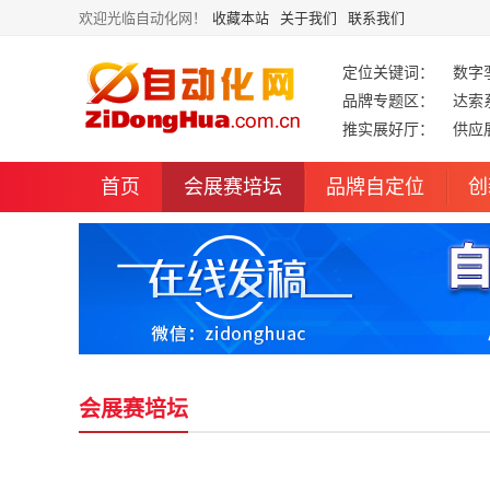
欢迎光临自动化网！
收藏本站
关于我们
联系我们
定位关键词：
数字
品牌专题区：
达索
推实展好厅：
供应
首页
会展赛培坛
品牌自定位
创
会展赛培坛