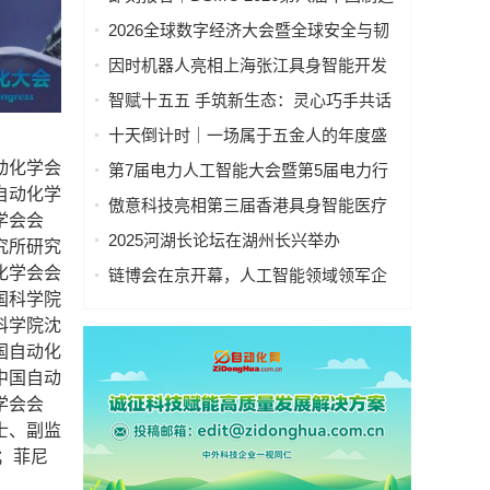
业&新能源数智峰会全新启程！
2026全球数字经济大会暨全球安全与韧
性经济AI论坛在京隆重召开
因时机器人亮相上海张江具身智能开发
者大会
智赋十五五 手筑新生态：灵心巧手共话
具身智能新基建
十天倒计时｜一场属于五金人的年度盛
会，即将启幕！
动化学会
第7届电力人工智能大会暨第5届电力行
自动化学
业数字化转型大会，10月相约杭州！
傲意科技亮相第三届香港具身智能医疗
学会会
科技论坛，共同探讨医疗科技企业出海
2025河湖长论坛在湖州长兴举办
究所研究
全球化新生态
化学会会
链博会在京开幕，人工智能领域领军企
国科学院
业“华山论剑”！本周四、周五向公众开放
科学院沈
国自动化
中国自动
学会会
士、副监
；菲尼