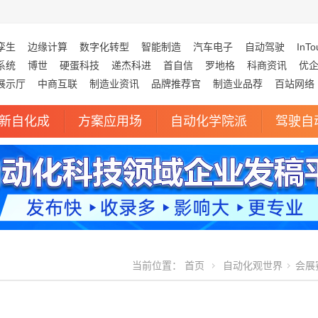
孪生
边缘计算
数字化转型
智能制造
汽车电子
自动驾驶
InTo
系统
博世
硬蛋科技
递杰科进
首自信
罗地格
科商资讯
优
展示厅
中商互联
制造业资讯
品牌推荐官
制造业品荐
百站网络
新自化成
方案应用场
自动化学院派
驾驶自
当前位置：
首页
自动化观世界
会展