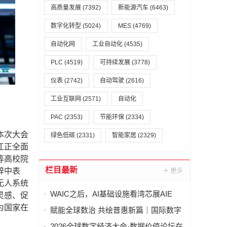
高质量发展
(7392)
新能源汽车
(6463)
数字化转型
(5024)
MES
(4769)
自动化网
工业自动化
(4535)
PLC
(4519)
可持续发展
(3778)
仪表
(2742)
自动驾驶
(2616)
工业互联网
(2571)
自动化
PAC
(2353)
节能环保
(2334)
本次大会
绿色低碳
(2331)
智能家居
(2329)
江正全面
等高校院
栏目最新
辞中表
无人系统
WAIC之后，AI基础设施看湾芯展AIE
灵感、促
为国家在
赋能全球数治 共绘普惠新篇｜国际数字
经济治理与领军人才能力建设项目（第
2026全球数字经济大会·数据价值论坛在