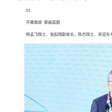
01
开幕致辞 擘画蓝图
杨孟飞院士、张起翔副省长、陈杰院士、宋迎东书