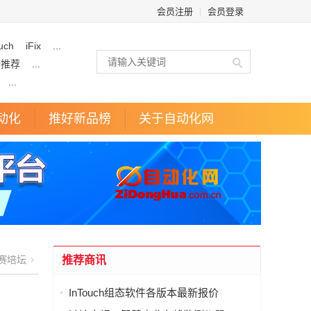
会员注册
|
会员登录
uch
iFix
...
企推荐
...
...
动化
推好新品榜
关于自动化网
赛培坛
推荐商讯
InTouch组态软件各版本最新报价