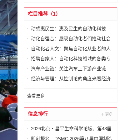
栏目推荐（1）
动感惠民生：惠及民生的自动化科技
动化自强音：展现自动化者们推动社会
进步发出的响亮声音
自动化者人文：聚焦自动化从业者的人
文思考
招聘自家人：自动化科技领域的各类专
家及人才需求资讯
汽车产业链：关注汽车上下游产业链
经济与管理：从控制论的角度来看经济
与管理
查看更多...
信息排行
2026北京・昌平生命科学论坛、第43届
全国医药工业信息年会在京开幕
即刻报名｜DSMC 2026第八届中国制造