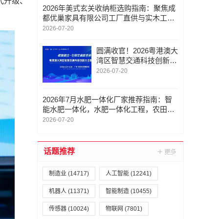
代升级、
2026年美式玄关收纳柜选购指南：聚焦成
都优巢家具有限公司工厂直供与实木工艺
解析
2026-07-20
圆满收官！2026粤港澳大
湾区智慧交通科技创新大
会暨成果展交出亮眼答卷
2026-07-20
2026年7月水肥一体化厂家推荐指南：智
能水肥一体化，水肥一体化工程，农田灌
溉水肥一体化，温室水肥一体化，水肥一
2026-07-20
体化设施公司优选
话题推荐
制造业
(14717)
人工智能
(12241)
机器人
(11371)
智能制造
(10455)
传感器
(10024)
物联网
(7801)