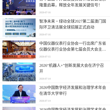
隆重启幕，释放全年发展关键信号！
2026-07-16
智净未来・绿动全球2027第二届澳门国
际环卫清洁展全球招展正式启动
2026-07-16
中国仪器仪表行业协会一行出席广东省
仪器仪表行业协会第七届会员大会主题
活动并进行走访交流
2026-07-15
2026“机器人+”创新发展大会在济宁召
开
2026-07-14
2026中国数字经济发展和治理学术年会
在清华大学举行
2026-07-14
2026中国数字经济发展和治理学术年会