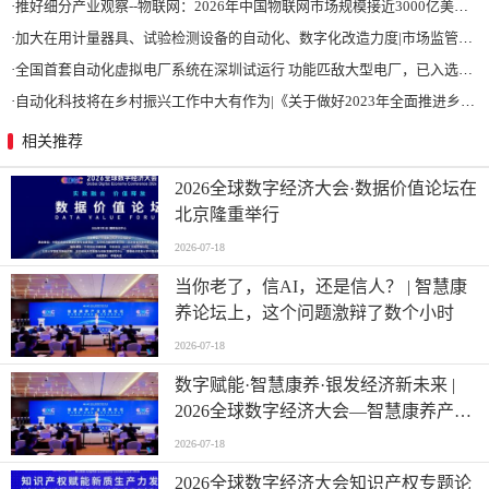
·
推好细分产业观察--物联网：2026年中国物联网市场规模接近3000亿美元 智慧工厂、智慧城市、智慧电网等将占60%以上
·
加大在用计量器具、试验检测设备的自动化、数字化改造力度|市场监管总局 工业和信息化部 关于促进企业计量能力提升的指导意见
·
全国首套自动化虚拟电厂系统在深圳试运行 功能匹敌大型电厂，已入选国际典型案例
·
自动化科技将在乡村振兴工作中大有作为|《关于做好2023年全面推进乡村振兴重点工作的意见》发布
相关推荐
2026全球数字经济大会·数据价值论坛在
北京隆重举行
2026-07-18
当你老了，信AI，还是信人？ | 智慧康
养论坛上，这个问题激辩了数个小时
2026-07-18
数字赋能·智慧康养·银发经济新未来 |
2026全球数字经济大会—智慧康养产业
发展论坛在京举办
2026-07-18
2026全球数字经济大会知识产权专题论