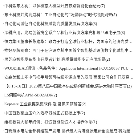
·
中科紫东太初：以多模态大模型开启铁路智能化新纪元
(7)
·
东土科技并购高威科：工业自动化的“场景驱动”时代将要到来
(5)
·
自动化网诚征自动化科技赋能高质量发展解决方案
(3)
·
深耕应用，兆易创新携全系产品和行业解决方案亮相慕尼黑电子展
(3)
·
恒力集团董事长陈建华：致力于打造全球行业标杆，为国家的经济高质量发展贡献更大力量|上海电气集团党委书记、董事长吴磊来访
·
推好品牌观察：西门子在沪设立其中国首个智能基础设施数字化赋能中心
(2)
·
黑芝麻智能发布华山开发者计划 高质量赋能多元应用场景
(2)
·
WOODHEAD通讯卡备品备件：Applicom International PCU1500S7 PCU 1500 S7 V4.5.0
·
安森美和上能电气携手引领可持续能源应用的发展 两家公司合作开发高性能储能和太阳能组串式逆变器方案 以实现可持续的未来
·
【6.15-16日】2023第八届中国数字供应链创新峰会,演讲大咖阵容官宣
(2)
·
LS伺服电机APM-SB02ADK
(2)
·
Kepware 工业数据采集软件 及 常见问题解答
(2)
·
中国首款高血压介入治疗器械正式获批上市
(2)
·
维视教育大咖年终讲：打造智能制造人才培养体系
(1)
·
白鹤滩水电站全部机组投产发电 世界最大清洁能源走廊全面建成|将为建设新型能源体系、保障国家能源安全、实现“双碳”目标提供有力支撑