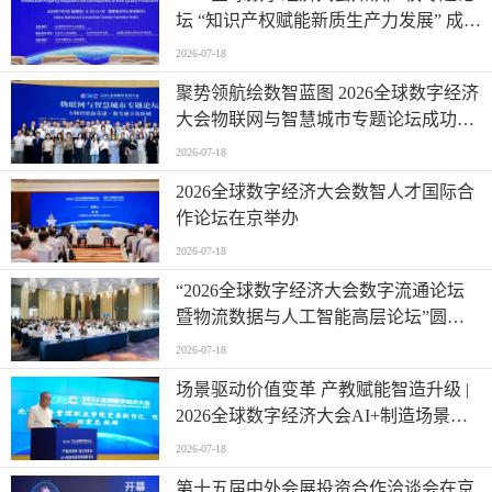
坛 “知识产权赋能新质生产力发展” 成功
举办
2026-07-18
聚势领航绘数智蓝图 2026全球数字经济
大会物联网与智慧城市专题论坛成功举
办
2026-07-18
2026全球数字经济大会数智人才国际合
作论坛在京举办
2026-07-18
“2026全球数字经济大会数字流通论坛
暨物流数据与人工智能高层论坛”圆满
成功举办
2026-07-18
场景驱动价值变革 产教赋能智造升级 |
2026全球数字经济大会AI+制造场景落
地国际论坛成功举办
2026-07-18
第十五届中外会展投资合作洽谈会在京