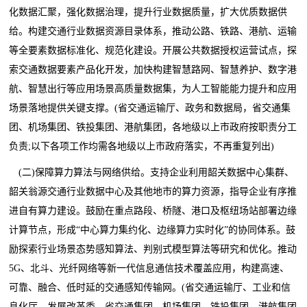
化数据汇聚，强化数据治理，提升行业数据质量，扩大优质数据供
给。构建交通行业数据资源目录体系，推动公路、铁路、港航、运输
等全要素数据标准化、规范化建设。开展公共数据授权运营试点，探
索交通数据要素产品化开发，加快构建智慧路网、智慧养护、数字港
航、智慧出行等应用场景高质量数据集，为人工智能能力提升和应用
场景落地提供关键支撑。(省交通运输厅、政务和数据局，省交通集
团、机场集团、铁投集团、港航集团，各地级以上市政府按职责分工
负责;以下各项工作均需各地级以上市政府落实，不再重复列出)
(二)保障算力算法与网络供给。支持企业利用韶关数据中心集群、
韶关翁源交通行业数据中心及其他地市的算力资源，指导企业有序推
进自有算力建设。鼓励在重点路段、桥隧、港口及枢纽场站部署边缘
计算节点，形成“中心算力集约化、边缘算力实时化”的协同体系。鼓
励探索行业场景态势感知算法、判别式模型算法等研究和优化。推动
5G、北斗、光纤网络等新一代信息通信技术覆盖应用，构建高速、
可靠、融合、低时延的交通感知传输网。(省交通运输厅、工业和信
息化厅、发展改革委，省交通集团、机场集团、铁投集团、港航集团