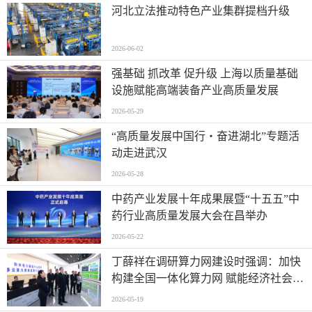
河北立法推动特色产业集群提档升级
2026-06-02
强基础 抓改革 促升级 上海以质量基础
设施赋能高端装备产业高质量发展
2026-05-29
“高质量发展中国行・奋进湖北”专题活
动走进武汉
2026-05-28
中药产业发展十年成果展暨“十五五”中
药行业高质量发展大会在昌举办
2026-05-22
丁薛祥在调研算力网建设时强调：加快
构建全国一体化算力网 赋能经济社会高
质量发展
2026-05-19