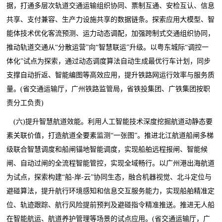
据，打通多层次轨道交通运输组织协同、票制互通、安检互认、信息
共享、支付兼容、生产力设施共享的数据链条。探索应用大模型、智
能体技术优化客流预测、运力动态调配，加强跨制式交通组织协同，
推动轨道交通从“分散运营”向“智慧联运”升级。以粤东城际“调控一
体化”试点为探索，通过动态调度算法自动生成最优行车计划，同步
支撑自动折返、智能编图等高效应用，提升铁路网运行效率与服务质
量。(省交通运输厅，广州铁路监管局，省铁投集团、广铁集团按职
责分工负责)
(六)提升智慧航道效能。利用人工智能技术深度挖掘航道动静态要
素关联价值，打造航道全要素监测“一张图”。推进北江航道船闸多梯
级联合智慧调度和船闸锚地智能调度，实现船舶远程报闸、智能候
闸、自动过闸的全流程智能管控，实现全域畅行。以广州港出海航道
为试点，探索构建“船-岸-云”协同生态，融合机器视觉、北斗定位与
避碰算法，提升航行环境感知和信息交互服务能力，实现船舶精准定
位、轨迹跟踪、航行风险提前预判及避碰指令精准推送。推进无人船
在智能航运、航道养护管理等场景的试点应用。(省交通运输厅，广