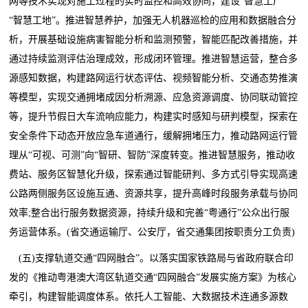
网等技术实现对施工过程的实时监控和高效协同，建设“智慧工厂”
“智慧工地”。推进智慧养护，加强无人机器巡检的应用和数据融合分
析，开展基础设施病害智能分析和监测预警，智能匹配改善措施，并
通过持续监测评估治理成效，形成闭环管理。推进智慧运营，整合多
源感知数据，构建路网运行状态评估、视频智能分析、交通态势推演
等模型，实现交通拥堵成因分析溯源、应急资源调度、协同联动管控
等，提升节假日大车流响应能力，构建实时感知与研判模型，探索在
安全条件下动态开放应急车道通行，缓解拥堵压力，推动路网运行管
理从“可视、可测”向“智研、智防”深度转变。推进智慧服务，推动收
费站、服务区智慧化升级，探索通过智能研判、多方式引导实现高速
公路两侧服务区设施互通、资源共享，提升高峰时段服务承载与协同
效率;整合出行服务数据资源，持续升级和完善“粤通行”公众出行服
务运营体系。(省交通运输厅、公安厅，省交通集团按职责分工负责)
(五)支撑轨道交通“四网融合”。以落实国家铁路局与省政府联合印
发的《推动粤港澳大湾区轨道交通“四网融合”发展实施方案》为核心
牵引，构建智能调度体系。依托人工智能、大数据技术连通多源数