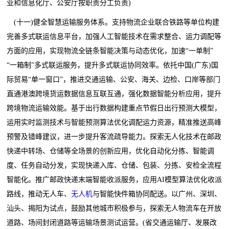
业和信息化厅、公安厅按职责分工负责)
(十一)健全智慧运输服务体系。支持物流企业联合铁路等单位构建
完善多式联运信息平台，加强人工智能技术在需求整合、运力调配等
方面的应用，实现物流全链条智能决策与动态优化，加速“一单制”
“一箱制”多式联运服务，提升多式联运协同效率。依托中国(广东)国
际贸易“单一窗口”，推进交通运输、公安、海关、边检、口岸等部门
直通港澳跨境货运数据信息互联互通，强化数据智能分析应用，提升
跨境物流运输效能。基于出行数据构建重点节假日出行预测大模型，
运用实时监测技术与智能预测算法优化调配运力资源，精准推送高峰
预警及错峰建议，进一步提升客流疏导能力。探索无人化技术在邮政
快递中转场、仓储等全场景的创新应用，优化自动化分拣、智能调
度、任务自动分发，实现快递入库、仓储、包装、分拣、安检全流程
智能化。推广邮政快递末端智能收派服务，应用AI模型算法优化收派
路线，推动无人车、
无人机
与智能快件箱协同配送。以广州、深圳、
汕头、揭阳为试点，鼓励其他城市积极参与，探索无人物流车在开放
道路、场间封闭道路等运输场景测试运营。(省交通运输厅、发展改