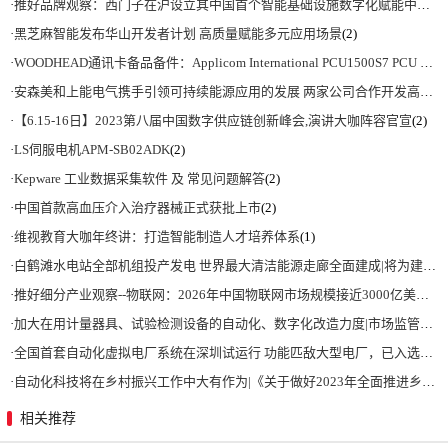
·
推好品牌观察：西门子在沪设立其中国首个智能基础设施数字化赋能中心
(2)
·
黑芝麻智能发布华山开发者计划 高质量赋能多元应用场景
(2)
·
WOODHEAD通讯卡备品备件：Applicom International PCU1500S7 PCU 1500 S7 V4.5.0
·
安森美和上能电气携手引领可持续能源应用的发展 两家公司合作开发高性能储能和太阳能组串式逆变器方案 以实现可持续的未来
·
【6.15-16日】2023第八届中国数字供应链创新峰会,演讲大咖阵容官宣
(2)
·
LS伺服电机APM-SB02ADK
(2)
·
Kepware 工业数据采集软件 及 常见问题解答
(2)
·
中国首款高血压介入治疗器械正式获批上市
(2)
·
维视教育大咖年终讲：打造智能制造人才培养体系
(1)
·
白鹤滩水电站全部机组投产发电 世界最大清洁能源走廊全面建成|将为建设新型能源体系、保障国家能源安全、实现“双碳”目标提供有力支撑
·
推好细分产业观察--物联网：2026年中国物联网市场规模接近3000亿美元 智慧工厂、智慧城市、智慧电网等将占60%以上
·
加大在用计量器具、试验检测设备的自动化、数字化改造力度|市场监管总局 工业和信息化部 关于促进企业计量能力提升的指导意见
·
全国首套自动化虚拟电厂系统在深圳试运行 功能匹敌大型电厂，已入选国际典型案例
·
自动化科技将在乡村振兴工作中大有作为|《关于做好2023年全面推进乡村振兴重点工作的意见》发布
相关推荐