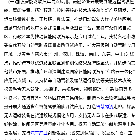
(十)加强智能网联汽车试点应用。鼓励企业开展端到端远程驾驶座
舱、智能决策、精准预测与控制等核心技术攻关和创新产品研发，打
造高质量数据集、工具链、算法库，推动自动驾驶大模型落地应用。
鼓励有条件的地市探索建设自动驾驶监管平台，支持有条件的自贸
区、行政区率先推动智能网联汽车示范应用试点互认，支持各地市稳
妥有序开放自动驾驶多场景道路测试应用、扩大高级别自动驾驶应用
区域。以黄金内湾六市(广州、深圳、珠海、佛山、东莞、中山)为试
点，推动跨市测试道路互联互通和测试结果及牌照互认，并逐步向其
他城市拓展。推动广州和深圳建设国家智能网联汽车“车路云一体化”
应用试点城市。支持货车自动驾驶及编队运行系统等关键技术攻关，
探索融合无人驾驶、5G通讯、雷视融合、视频跟踪、车路协同等多
种技术，支持有条件的地区在港口集疏运、制造基地至物流园区等场
景开展大通道货车智能驾驶编队测试应用，打造
智慧物流
走廊。探索
无人运输装备在货运领域规模化应用，支持无人重卡在多式联运、专
线物流、封闭园区等场景商业化应用。探索自动驾驶与新能源重卡融
合发展，支持
汽车产业
创新发展。(省交通运输厅、发展改革委、工