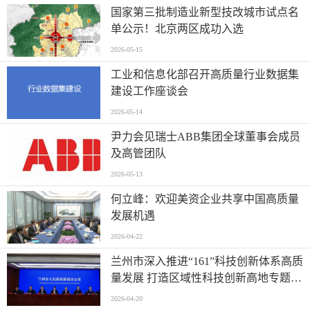
国家第三批制造业新型技改城市试点名
单公示！北京两区成功入选
2026-05-15
工业和信息化部召开高质量行业数据集
建设工作座谈会
2026-05-14
尹力会见瑞士ABB集团全球董事会成员
及高管团队
2026-05-13
何立峰：欢迎美资企业共享中国高质量
发展机遇
2026-04-22
兰州市深入推进“161”科技创新体系高质
量发展 打造区域性科技创新高地专题新
闻发布会实录（文+图）
2026-04-20