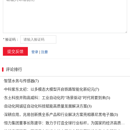
评论排行
·
智慧水务与传感器
(7)
·
中科紫东太初：以多模态大模型开启铁路智能化新纪元
(7)
·
东土科技并购高威科：工业自动化的“场景驱动”时代将要到来
(5)
·
自动化网诚征自动化科技赋能高质量发展解决方案
(3)
·
深耕应用，兆易创新携全系产品和行业解决方案亮相慕尼黑电子展
(3)
·
恒力集团董事长陈建华：致力于打造全球行业标杆，为国家的经济高质量发展贡献更大力量|上海电气集团党委书记、董事长吴磊来访