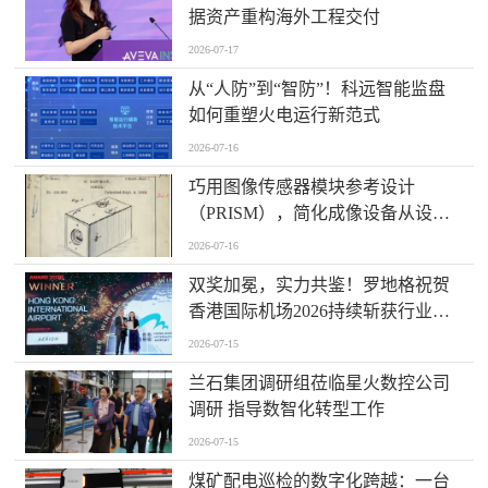
据资产重构海外工程交付
2026-07-17
从“人防”到“智防”！科远智能监盘
如何重塑火电运行新范式
2026-07-16
巧用图像传感器模块参考设计
（PRISM），简化成像设备从设计
到制造的全流程
2026-07-16
双奖加冕，实力共鉴！罗地格祝贺
香港国际机场2026持续斩获行业大
奖
2026-07-15
兰石集团调研组莅临星火数控公司
调研 指导数智化转型工作
2026-07-15
煤矿配电巡检的数字化跨越：一台