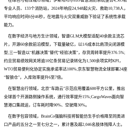
在绿色与韧性城市领域，伊斯坦布尔IBS智慧消防系统整合4,583名
专业人员、133个消防站，2024年响应24,948起火灾、救助10,738人，
平均响应时间6分46秒，在地震与火灾双重威胁下验证了系统性承载
能力。
在数字经济与地方生计领域，智谱GLM大模型适配40余款主流芯
片，开源60余款前沿模型，下载量破亿，以1/6成本比肩顶尖闭源模
型;三一智造以“机器决策”替代“经验决策”，存货周转率提升376.5%;
约旦贸易绩效网关将逾10亿条贸易记录转化为1,500余项实时KPI，
WTO贸易便利化协定实施承诺率达100%;京东智慧物流全球部署24座
“智狼仓”，入库效率提升6至7倍。
在智慧出行领域，北京“车路云”示范应用覆盖600平方公里，推出
全球首个开源路侧操作系统，通行效率提升15%;CargoWaves面向智
慧港口集疏运，订车耗时降90%、空驶降30%。
在数字包容领域，BrainCo强脑科技将智能仿生手价格降至同类进
口产品的五分之一至七分之一，累计惠及超2,046名肢体残障人士。