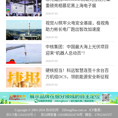
重磅亮相慕尼黑上海电子展
2026-07-03
视觉AI筑牢火电安全基座，极视角
助力彬长电厂跑出智改加速度
2026-07-02
中核集团：中国最大海上光伏项目
迎来“机器人总动员”！
2026-07-02
硬核担当！科远智慧连签十余台百
万机组DCS，领航能源安全新征程
2026-07-02
Copyright © 2003-2024
自动化网
ZiDongHua.com.cn ICP备案：
京ICP备11042658号-1
京公网安备 11010802024739号 微信：17812161557