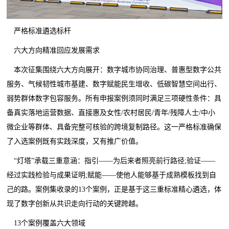
严格标准遴选标杆
六大方向精准回应发展需求
本次征集围绕六大方向展开：数字城市协同治理、普惠型数字公共
服务、气候韧性城市基建、数字赋能民生增收、低碳智慧空间出行、
弱势群体数字包容服务。所有申报案例须同时满足三项硬性条件：具
备真实落地运营数据、直接惠及女性/农村居民/青年/残障人士/中小
微企业等群体、具备完整可核验的跨境复制路径。这一严格标准确保
了入选案例既有实践深度，又有推广价值。
“灯塔”承载三重意涵：指引——为后来者照亮前行路径;验证——
经过实践检验与成果证明;赋能——使他人能够基于成熟模板找到自
己的路。案例集收录的13个案例，正是基于这三重标准精心遴选，体
现了数字创新从共识走向行动的关键跨越。
13个案例覆盖六大领域