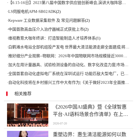
·
【6.15-16日】2023第八届中国数字供应链创新峰会,演讲大咖阵容官宣
(2)
·
LS伺服电机APM-SB02ADK
(2)
·
Kepware 工业数据采集软件 及 常见问题解答
(2)
·
中国首款高血压介入治疗器械正式获批上市
(2)
·
维视教育大咖年终讲：打造智能制造人才培养体系
(1)
·
白鹤滩水电站全部机组投产发电 世界最大清洁能源走廊全面建成|将为建设新型能源体系、保障国家能源安全、实现“双碳”目标提供有力支撑
·
推好细分产业观察--物联网：2026年中国物联网市场规模接近3000亿美元 智慧工厂、智慧城市、智慧电网等将占60%以上
·
加大在用计量器具、试验检测设备的自动化、数字化改造力度|市场监管总局 工业和信息化部 关于促进企业计量能力提升的指导意见
·
全国首套自动化虚拟电厂系统在深圳试运行 功能匹敌大型电厂，已入选国际典型案例
·
自动化科技将在乡村振兴工作中大有作为|《关于做好2023年全面推进乡村振兴重点工作的意见》发布
相关推荐
《2026中国AI盛典》暨《全球智惠
平台·AI语料场景合作清单》在上海
启动
2026-07-20
重塑边界：惠生清洁能源如何以数