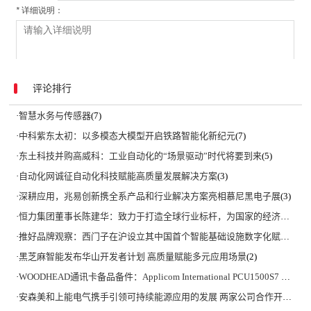
评论排行
·
智慧水务与传感器
(7)
·
中科紫东太初：以多模态大模型开启铁路智能化新纪元
(7)
·
东土科技并购高威科：工业自动化的“场景驱动”时代将要到来
(5)
·
自动化网诚征自动化科技赋能高质量发展解决方案
(3)
·
深耕应用，兆易创新携全系产品和行业解决方案亮相慕尼黑电子展
(3)
·
恒力集团董事长陈建华：致力于打造全球行业标杆，为国家的经济高质量发展贡献更大力量|上海电气集团党委书记、董事长吴磊来访
·
推好品牌观察：西门子在沪设立其中国首个智能基础设施数字化赋能中心
·
黑芝麻智能发布华山开发者计划 高质量赋能多元应用场景
(2)
·
WOODHEAD通讯卡备品备件：Applicom International PCU1500S7 PCU 1500 S7 V4.5.0
·
安森美和上能电气携手引领可持续能源应用的发展 两家公司合作开发高性能储能和太阳能组串式逆变器方案 以实现可持续的未来