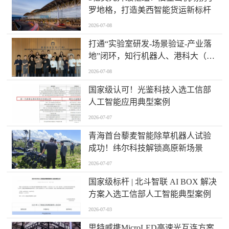
罗地格，打造美西智能货运新标杆
2026-07-08
打通“实验室研发-场景验证-产业落
地”闭环，知行机器人、港科大（广
州）、北京粤电三方联合解锁城市
2026-07-08
服务机器人规模化应用
国家级认可！光鉴科技入选工信部
人工智能应用典型案例
2026-07-07
青海首台藜麦智能除草机器人试验
成功！纬尔科技解锁高原新场景
2026-07-07
国家级标杆 | 北斗智联 AI BOX 解决
方案入选工信部人工智能典型案例
2026-07-03
思特威携MicroLED高速光互连方案