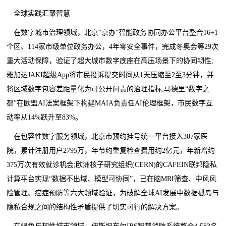
全球实践汇聚智慧
在数字城市治理领域，北京“京办”智能政务协同办公平台整合16+1
个区、114家市级单位政务办公，4年零安全事件，完成冬奥会等29次
重大活动保障，验证了超大城市数字底座在高压场景下的协同韧性;
雅加达JAKI超级App将市民投诉提交时间从1天压缩至2至3分钟，并
将区域数字包容差距量化为可公开问责的治理指标;马德里“数字之
都”在欧盟AI法案框架下构建MAIA负责任AI伦理框架，市民数字互
动率从14%跃升至83%。
在包容性数字服务领域，北京市预约挂号统一平台接入307家医
院，累计注册用户2795万，年节约重复检查费用约2亿元，年新增约
375万次有效就诊机会;欧洲核子研究组织(CERN)的CAFEIN联邦隐私
计算平台实现“数据不出域、模型可协同”，已在脑MRI筛查、中风风
险管理、癌症预防等六大领域验证，为破解全球AI发展中数据孤岛与
隐私合规之间的结构性矛盾提供了切实可行的解决方案。