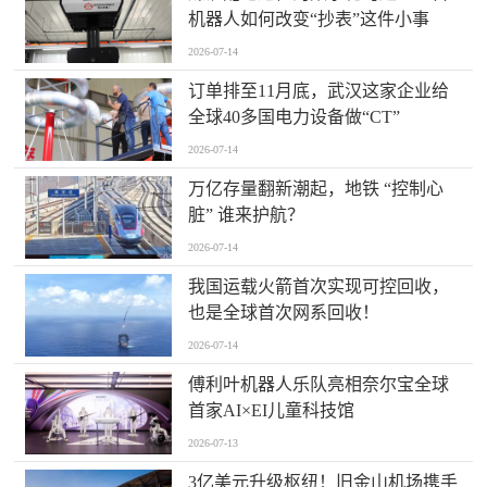
机器人如何改变“抄表”这件小事
2026-07-14
订单排至11月底，武汉这家企业给
全球40多国电力设备做“CT”
2026-07-14
万亿存量翻新潮起，地铁 “控制心
脏” 谁来护航？
2026-07-14
我国运载火箭首次实现可控回收，
也是全球首次网系回收！
2026-07-14
傅利叶机器人乐队亮相奈尔宝全球
首家AI×EI儿童科技馆
2026-07-13
​3亿美元升级枢纽！旧金山机场携手