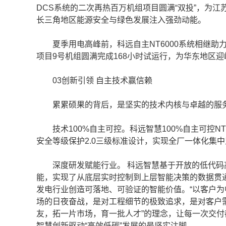
DCS系统的二次再热百万机组项目圆满“双投”，为
长三角地区能源安全与绿色发展注入强劲动能。
夏季用电高峰前，科远自主NT6000系统相继助
项目9号机组圆满完成168小时试运行，为华东地区
03创新引领 自主技术赢信赖
累累硕果的背后，是坚实的技术内核与卓越的服
技术100%自主可控。科远智慧100%自主可控N
安全等级保护2.0三级标准设计，实现全厂一体化集中
深度研发赋能行业。 科远智慧基于开放的低代码
能，实现了从底层实时控制到上层智能决策的数据贯
发电行业创造可落地、可验证的智能价值。“以客户为中
场的日夜奋战，是对工程细节的极致追求，是对客户
友，拓一片市场，育一批人才”的理念，让每一次交付
智慧创新驱动“高效低碳”发展的最坚实注脚。