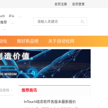
会员注册
|
会员登录
uch
iFix
...
企推荐
...
...
动化
推好新品榜
关于自动化网
应用场
推荐商讯
InTouch组态软件各版本最新报价