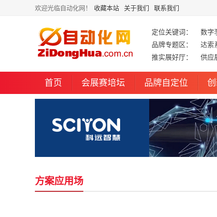
欢迎光临自动化网！
收藏本站
关于我们
联系我们
定位关键词：
数字
品牌专题区：
达索
推实展好厅：
供应
首页
会展赛培坛
品牌自定位
创
方案应用场