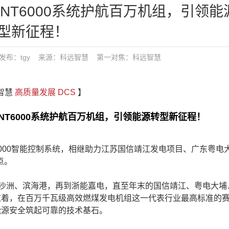
T6000系统护航百万机组，引领能
型新征程！
1:05 发布：tgy 来源：科远智慧
第一对焦：
科远智慧
远智慧
高质量发展
DCS
】
6000系统护航百万机组，引领能源转型新征程！
000智能控制系统，相继助力江苏国信靖江发电项目、广东粤电
点。
沙洲、滨海港，再到浙能嘉电，直至年末的国信靖江、粤电大埔
标志着，在百万千瓦级高效燃煤发电机组这一代表行业最高标准的
能源安全筑起可靠的技术基石。