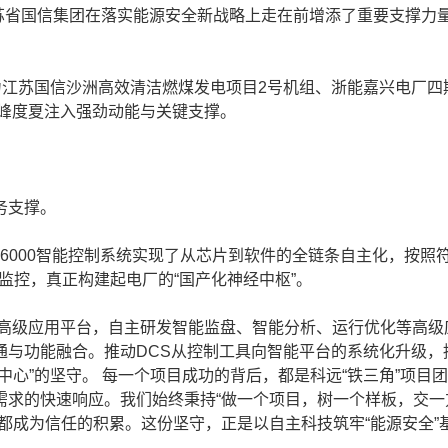
江苏省国信集团在落实能源安全新战略上走在前增添了重要支撑力
力江苏国信沙洲高效清洁燃煤发电项目2号机组、浙能嘉兴电厂四
迎峰度夏注入强劲动能与关键支撑。
务支撑。
T6000智能控制系统实现了从芯片到软件的全链条自主化，按照
监控，真正构建起电厂的“国产化神经中枢”。
高级应用平台，自主研发智能监盘、智能分析、运行优化等高级
通与功能融合。推动DCS从控制工具向智能平台的系统化升级，
心”的坚守。 每一个项目成功的背后，都是科远“铁三角”项目
需求的快速响应。我们始终秉持“做一个项目，树一个样板，交一
都成为信任的积累。这份坚守，正是以自主科技筑牢“能源安全”