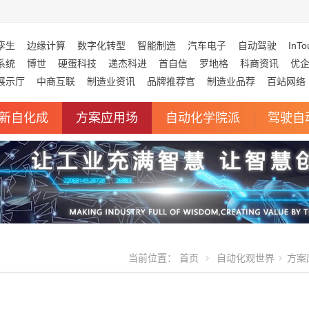
孪生
边缘计算
数字化转型
智能制造
汽车电子
自动驾驶
InTo
系统
博世
硬蛋科技
递杰科进
首自信
罗地格
科商资讯
优
展示厅
中商互联
制造业资讯
品牌推荐官
制造业品荐
百站网络
新自化成
方案应用场
自动化学院派
驾驶自
当前位置：
首页
自动化观世界
方案