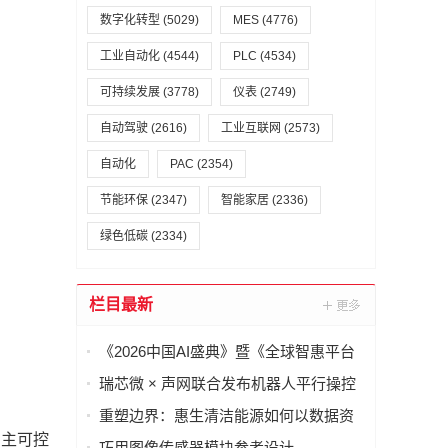
数字化转型
(5029)
MES
(4776)
工业自动化
(4544)
PLC
(4534)
可持续发展
(3778)
仪表
(2749)
自动驾驶
(2616)
工业互联网
(2573)
自动化
PAC
(2354)
节能环保
(2347)
智能家居
(2336)
绿色低碳
(2334)
栏目最新
《2026中国AI盛典》暨《全球智惠平台
·AI语料场景合作清单》在上海启动
瑞芯微 × 声网联合发布机器人平行操控
一体化解决方案
重塑边界：惠生清洁能源如何以数据资
主可控
产重构海外工程交付
巧用图像传感器模块参考设计