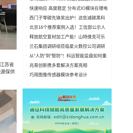
亮相慕尼黑上海电子展
快速响应 高度稳定 分布式IO模块在锂电
池制造的优势揭秘 | 支持Modbus、
西门子零碳先锋奖出炉！这些减碳黑科
MQTT、OPC UA、Profinet、
技太能打！
北京16个推荐案例入选！工信部公示人
EtherCAT、Ethernet/IP、BACnet/IP等多
工智能应用典型案例
种协议
释放航空复材加工产能！山特维克可乐
满锯齿刃铣刀从源头解决四大铣削工艺
兰石集团调研组莅临星火数控公司调研
痛点
指导数智化转型工作
从“人防”到“智防”！科远智能监盘如何重
塑火电运行新范式
是江苏省
兆易创新携多套解决方案亮相
能源保供
CIIF2025，助力人形机器人落地
巧用图像传感器模块参考设计
（PRISM），简化成像设备从设计到制
造的全流程