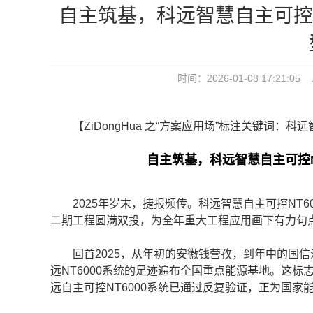
自主筑基，科远智慧自主可控N
时间：2026-01-08 17:2
【ZiDongHua 之“方案应用场”标注关键词：科
自主筑基，科远智慧自主可控NT
2025年岁末，捷报频传。科远智慧自主可控NT6
二期工程圆满双投，为全年重大工程应用画下有力句
回首2025，从年初的安徽钱营孜，到年中的国信
远NT6000系统的足迹遍布全国重点能源基地。这
远自主可控NT6000系统已通过反复验证，正为国家