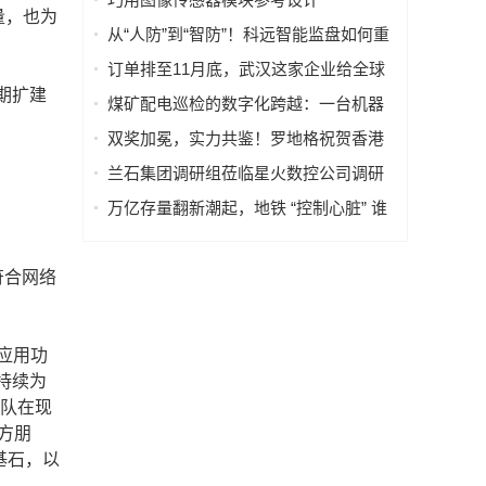
量，也为
（PRISM），简化成像设备从设计到制
从“人防”到“智防”！科远智能监盘如何重
造的全流程
塑火电运行新范式
订单排至11月底，武汉这家企业给全球
期扩建
40多国电力设备做“CT”
煤矿配电巡检的数字化跨越：一台机器
人如何改变“抄表”这件小事
双奖加冕，实力共鉴！罗地格祝贺香港
国际机场2026持续斩获行业大奖
兰石集团调研组莅临星火数控公司调研
指导数智化转型工作
万亿存量翻新潮起，地铁 “控制心脏” 谁
来护航？
符合网络
应用功
持续为
团队在现
方朋
基石，以