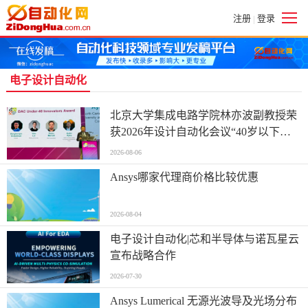
注册
登录
|
电子设计自动化
北京大学集成电路学院林亦波副教授荣
获2026年设计自动化会议“40岁以下优
秀创新者奖
2026-08-06
Ansys哪家代理商价格比较优惠
2026-08-04
电子设计自动化|芯和半导体与诺瓦星云
宣布战略合作
2026-07-30
Ansys Lumerical 无源光波导及光场分布