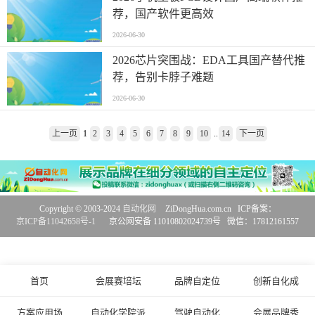
荐，国产软件更高效
2026-06-30
2026芯片突围战：EDA工具国产替代推
荐，告别卡脖子难题
2026-06-30
上一页
1
2
3
4
5
6
7
8
9
10
..
14
下一页
Copyright © 2003-2024
自动化网
ZiDongHua.com.cn ICP备案：
京ICP备11042658号-1
京公网安备 11010802024739号 微信：17812161557
首页
会展赛培坛
品牌自定位
创新自化成
方案应用场
自动化学院派
驾驶自动化
会展品牌秀