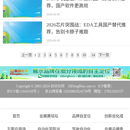
荐，国产软件更高效
2026-06-30
2026芯片突围战：EDA工具国产替代推
荐，告别卡脖子难题
2026-06-30
上一页
1
2
3
4
5
6
7
8
9
10
..
14
下一页
Copyright © 2003-2024
自动化网
ZiDongHua.com.cn ICP备案：
京ICP备11042658号-1
京公网安备 11010802024739号 微信：17812161557
首页
会展赛培坛
品牌自定位
创新自化成
方案应用场
自动化学院派
驾驶自动化
会展品牌秀