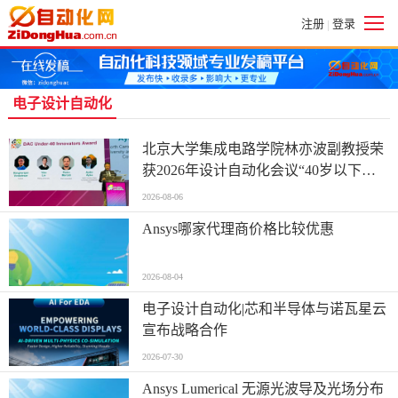
注册
登录
|
电子设计自动化
北京大学集成电路学院林亦波副教授荣
获2026年设计自动化会议“40岁以下优
秀创新者奖
2026-08-06
Ansys哪家代理商价格比较优惠
2026-08-04
电子设计自动化|芯和半导体与诺瓦星云
宣布战略合作
2026-07-30
Ansys Lumerical 无源光波导及光场分布