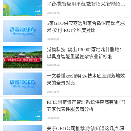
平台/数智应用平台/数智招采/智能招投
标平台/ai辅助投标/从技术
2026-08-06
5家GEO供应商选哪家合适深度盘点:技
术·交付·ROI全维度对比
2026-08-05
觉物科技“鹤出T3000”落地喀什腹地：
以具身智能重塑复杂农业新标准
2026-08-04
一文看懂geo服务:从技术底座到落地效
果的全景对比
2026-08-04
RFID固定资产管理系统供应商有哪些？
五家代表性服务商分析
2026-08-03
关于GEO公司推荐,你该知道这几点:深