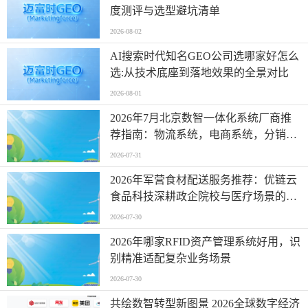
度测评与选型避坑清单
2026-08-02
AI搜索时代知名GEO公司选哪家好怎么
选:从技术底座到落地效果的全景对比
2026-08-01
2026年7月北京数智一体化系统厂商推
荐指南：物流系统，电商系统，分销系
统，物联网系统，报名系统公司优选！
2026-07-31
2026年军营食材配送服务推荐：优链云
食品科技深耕政企院校与医疗场景的合
规保障解析
2026-07-30
2026年哪家RFID资产管理系统好用，识
别精准适配复杂业务场景
2026-07-30
共绘数智转型新图景 2026全球数字经济