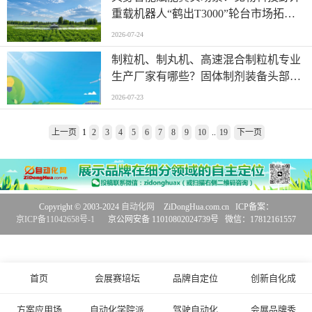
选！
重载机器人“鹤出T3000”轮台市场拓展
取得重大突破
2026-07-24
制粒机、制丸机、高速混合制粒机专业
生产厂家有哪些？固体制剂装备头部企
业梳理
2026-07-23
上一页
1
2
3
4
5
6
7
8
9
10
..
19
下一页
Copyright © 2003-2024
自动化网
ZiDongHua.com.cn ICP备案：
京ICP备11042658号-1
京公网安备 11010802024739号 微信：17812161557
首页
会展赛培坛
品牌自定位
创新自化成
方案应用场
自动化学院派
驾驶自动化
会展品牌秀