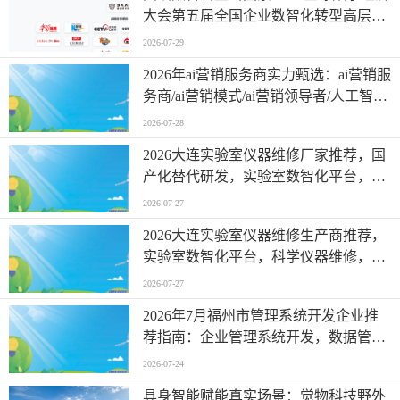
大会第五届全国企业数智化转型高层论
坛在京举行
2026-07-29
2026年ai营销服务商实力甄选：ai营销服
务商/ai营销模式/ai营销领导者/人工智能
应用/谁在定义行业新标准
2026-07-28
2026大连实验室仪器维修厂家推荐，国
产化替代研发，实验室数智化平台，实
验室仪器维保，实验室搬迁，报废仪器
2026-07-27
回收厂家优选指南！
2026大连实验室仪器维修生产商推荐，
实验室数智化平台，科学仪器维修，仪
器维修，国产化替代研发生产商优选指
2026-07-27
南！
2026年7月福州市管理系统开发企业推
荐指南：企业管理系统开发，数据管理
系统开发，后台管理系统开发，轻量管
2026-07-24
理系统开发，软件管理系统开发公司优
具身智能赋能真实场景：觉物科技野外