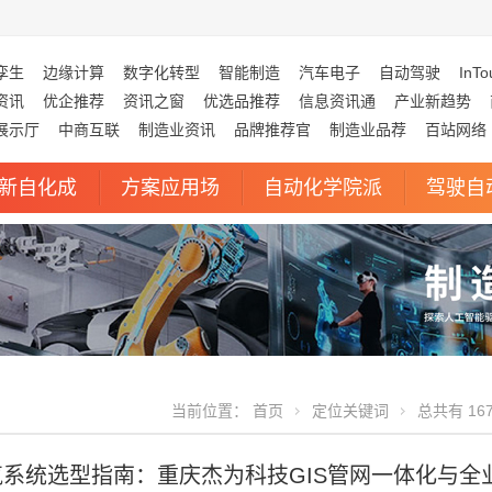
孪生
边缘计算
数字化转型
智能制造
汽车电子
自动驾驶
InTo
资讯
优企推荐
资讯之窗
优选品推荐
信息资讯通
产业新趋势
展示厅
中商互联
制造业资讯
品牌推荐官
制造业品荐
百站网络
新自化成
方案应用场
自动化学院派
驾驶自
当前位置：
首页
定位关键词
总共有 16
燃气系统选型指南：重庆杰为科技GIS管网一体化与全