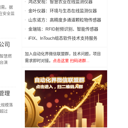
鸿达安视：智慧农业在线监测仪器
刚需。据
金叶仪器：环境与生态在线监测仪器
在安全监
山东诺方：高精度多通道颗粒物传感器
金瑞铭：RFID射频识别、智能传感器
iFIX、InTouch组态软件技术支持服务
公司
加入自动化界微信联盟群，技术问题，项目
。智慧燃
需求即时对接。
点击这里 扫码进群...
台演
管理
大规模落
比超过