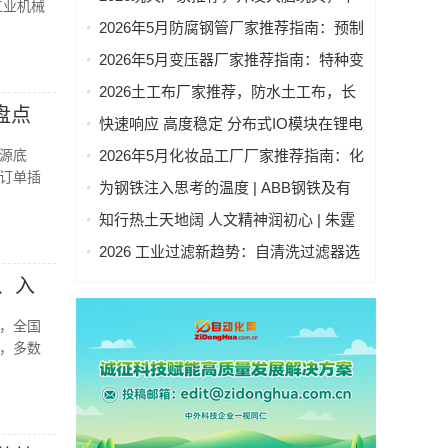
工业机械
包装袋重点企业官方联系方式与采购指
教启蒙玩具，桌游玩具，儿童玩具厂家
2026年5月防腐钢管厂家推荐指南：预制
南
优选指南！
直埋保温钢管，涂塑钢管，保温钢管，
2026年5月变压器厂家推荐指南：特种变
3pe防腐钢管公司优选！
压器，单相变压器，低压变压器，定制
2026土工布厂家推荐，防水土工布，长
变压器，光伏变压器公司优选！
盘点
丝土工布，防渗土工布，无纺土工布，
快速响应 高度稳定 分布式IO模块在锂电
反滤土工布厂家优选指南！
池制造的优势揭秘 | 支持Modbus、
源底
2026年5月化妆品工厂厂家推荐指南：化
MQTT、OPC UA、Profinet、
订单插
妆品OEM，化妆品贴牌，化妆品公司优
为钢铁注入思考的温度 | ABB钢铁及有
EtherCAT、Ethernet/IP、BACnet/IP等多
选！
色金属行业智能制造解决方案专属网页
种协议
知行热土天地阔 人文精神润初心 | 朱霆
正式上线
随兰州大学管理学院河西走廊移动课堂
2026 工业过滤新趋势：自清洗过滤器选
研学有感
型指南｜五大国产品牌深度测评
、入
示，全国
而，多数