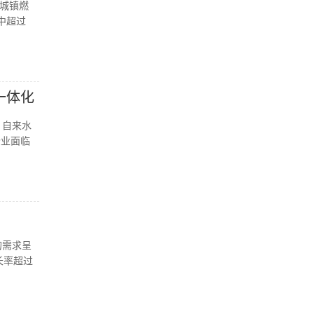
，城镇燃
中超过
一体化
，自来水
企业面临
的需求呈
长率超过