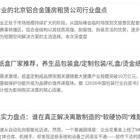
：专业的北京铝合金篷房租赁公司行业盘点
业正处于市场规模持续扩大的阶段，从国际峰会临时场馆到文旅景区配套
赛事转播区，铝合金结构以其轻质高强、耐腐蚀、拆装灵活的优势，逐步
为短期空间解决方案的主流选择。本次深度盘
州纸盒厂家推荐，养生品包装盒/定制包装/礼盒/烫金纸
包装，纸盒定制厂家有哪些
需求激增，纸盒定制成品牌突围关键随着大健康产业规模突破10万亿元
基础保护功能升级为品牌价值传递载体。据《2026中国包装行业白皮书
设计视为影响购买决策的核心因素，
统实力盘点：谁在真正解决离散制造的“软硬协同”难
速从自动化向智能化迈进。然而，一个普遍困境是：企业花重金上线了M
、立体仓库、机械手，却发现这些系统和设备之间语言不通——软件下达的