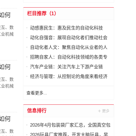
栏目推荐（1）
如何
交互、数
动感惠民生：惠及民生的自动化科技
工业机械
动化自强音：展现自动化者们推动社会
进步发出的响亮声音
自动化者人文：聚焦自动化从业者的人
文思考
招聘自家人：自动化科技领域的各类专
家及人才需求资讯
如何
汽车产业链：关注汽车上下游产业链
经济与管理：从控制论的角度来看经济
交互、数
与管理
工业机械
查看更多...
信息排行
如何
2026年4月包装袋厂家汇总，全国真空包
交互、数
装袋，密封包装袋，凹版包装袋，相机
2026玩具厂家推荐，开发大脑玩具，早