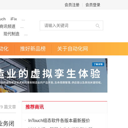
会员注册
|
会员登录
uch
iFix
...
商讯频道
...
现代制造
...
动化
推好新品榜
关于自动化网
79 篇文章
推荐商讯
InTouch组态软件各版本最新报价
业务闭