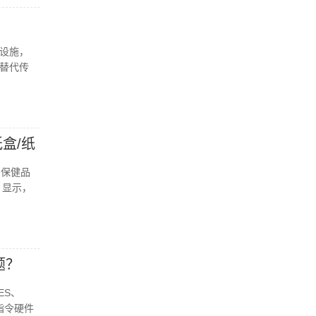
设施，
替代传
盒/纸
，保健品
》显示，
题？
ES、
指令硬件