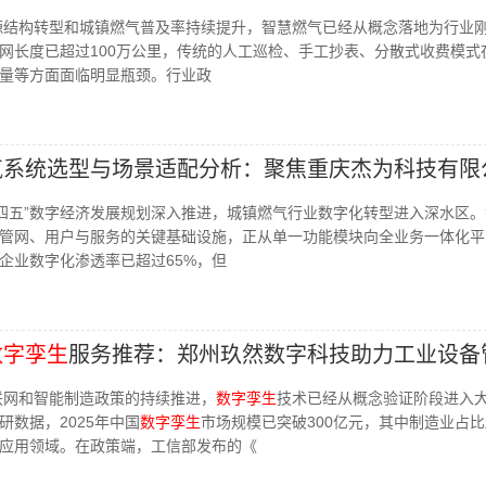
能源结构转型和城镇燃气普及率持续提升，智慧燃气已经从概念落地为行业
网长度已超过100万公里，传统的人工巡检、手工抄表、分散式收费模式
量等方面面临明显瓶颈。行业政
燃气系统选型与场景适配分析：聚焦重庆杰为科技有限
“十四五”数字经济发展规划深入推进，城镇燃气行业数字化转型进入深水区
管网、用户与服务的关键基础设施，正从单一功能模块向全业务一体化平
企业数字化渗透率已超过65%，但
数字孪生
服务推荐：郑州玖然数字科技助力工业设备
互联网和智能制造政策的持续推进，
数字孪生
技术已经从概念验证阶段进入
研数据，2025年中国
数字孪生
市场规模已突破300亿元，其中制造业占
的应用领域。在政策端，工信部发布的《