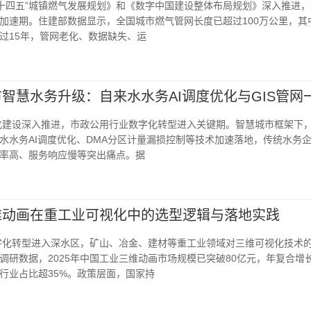
《“十四五”城镇燃气发展规划》和《数字中国建设整体布局规划》深入推进
加速期。住建部数据显示，全国城市燃气管网长度已超过100万公里，其
超过15年，管网老化、数据缺失、运
城市智慧水务升级：自来水水务AI调度优化与GIS管网
镇化建设深入推进，市政公用行业数字化转型进入关键期。智慧城市框架下
水水务AI调度优化、DMA分区计量漏损控制等技术加速落地，传统水务
率高、服务响应慢等突出痛点。据
三维动画在重工业可视化中的选型逻辑与落地实践
数字化转型进入深水区，矿山、冶金、建材等重工业领域对三维可视化技术
调研数据，2025年中国工业三维动画市场规模已突破80亿元，年复合增
金行业占比超35%。政策层面，国家持