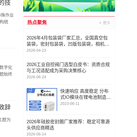
的技
特殊作业
构统
热点聚焦
2026年4月包装袋厂家汇总，全国真空包
装袋，密封包装袋，凹版包装袋，相机包
装袋重点企业官方联系方式与采购指南
2026-04-23
2026工业自控阀门选型白皮书：资质合规
，数字化
与工况适配成为采购决策核心
题始终
2026-06-24
快速响应 高度稳定 分布
式IO模块在锂电池制造的
优势揭秘 | 支持Modbu
2023-06-11
致辞
s、MQTT、OPC UA、P
rofinet、EtherCAT、Ethe
主题为
2026年硅胶密封圈厂家推荐：稳定可靠源
rnet/IP、BACnet/IP等多
头供应商精选
种协议
2026-06-14