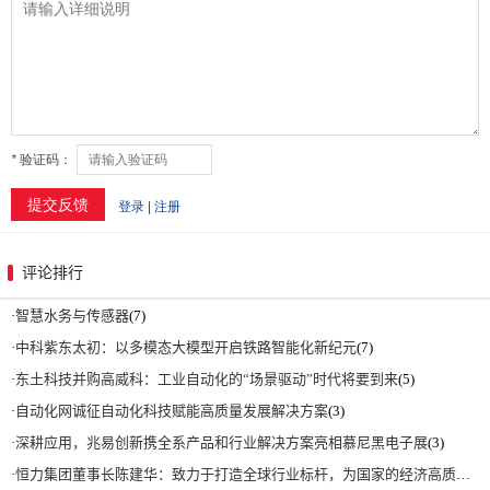
评论排行
·
智慧水务与传感器
(7)
·
中科紫东太初：以多模态大模型开启铁路智能化新纪元
(7)
·
东土科技并购高威科：工业自动化的“场景驱动”时代将要到来
(5)
·
自动化网诚征自动化科技赋能高质量发展解决方案
(3)
·
深耕应用，兆易创新携全系产品和行业解决方案亮相慕尼黑电子展
(3)
·
恒力集团董事长陈建华：致力于打造全球行业标杆，为国家的经济高质量发展贡献更大力量|上海电气集团党委书记、董事长吴磊来访