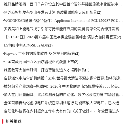
·
推好品牌观察：西门子在沪设立其中国首个智能基础设施数字化赋能中心
(2)
·
黑芝麻智能发布华山开发者计划 高质量赋能多元应用场景
(2)
·
WOODHEAD通讯卡备品备件：Applicom International PCU1500S7 PCU 1500 S7 V4.5.0
·
安森美和上能电气携手引领可持续能源应用的发展 两家公司合作开发高性能储能和太阳能组串式逆变器方案 以实现可持续的未来
·
【6.15-16日】2023第八届中国数字供应链创新峰会,演讲大咖阵容官宣
(2)
·
LS伺服电机APM-SB02ADK
(2)
·
Kepware 工业数据采集软件 及 常见问题解答
(2)
·
中国首款高血压介入治疗器械正式获批上市
(2)
·
维视教育大咖年终讲：打造智能制造人才培养体系
(1)
·
白鹤滩水电站全部机组投产发电 世界最大清洁能源走廊全面建成|将为建设新型能源体系、保障国家能源安全、实现“双碳”目标提供有力支撑
·
推好细分产业观察--物联网：2026年中国物联网市场规模接近3000亿美元 智慧工厂、智慧城市、智慧电网等将占60%以上
·
加大在用计量器具、试验检测设备的自动化、数字化改造力度|市场监管总局 工业和信息化部 关于促进企业计量能力提升的指导意见
·
全国首套自动化虚拟电厂系统在深圳试运行 功能匹敌大型电厂，已入选国际典型案例
·
自动化科技将在乡村振兴工作中大有作为|《关于做好2023年全面推进乡村振兴重点工作的意见》发布
相关推荐