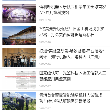
傅利叶机器人乐队亮相奈尔宝全球首家
AI×EI儿童科技馆
2026-07-13
​3亿美元升级枢纽！旧金山机场携手罗
地格，打造美西智能货运新标杆
2026-07-08
打通“实验室研发-场景验证-产业落地”
闭环，知行机器人、港科大（广州）、
北京粤电三方联合解锁城市服务机器人
2026-07-08
规模化应用
国家级认可！光鉴科技入选工信部人工
智能应用典型案例
2026-07-07
青海首台藜麦智能除草机器人试验成
功！纬尔科技解锁高原新场景
2026-07-07