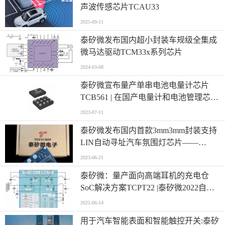
声波传感芯片TCAU33
2025-09-11
泰矽微发布国内超小封装车规级全集成
微马达驱动TCM33x系列芯片
2024-03-08
泰矽微宣布量产单串电池电量计芯片
TCB561 | 在国产电量计和电池管理芯片
领域具有标杆意义
2023-07-11
泰矽微发布国内首款3mm3mm封装支持
LIN自动寻址汽车氛围灯芯片——
TCPL010
2023-06-21
泰矽微：量产面向高端耳机的充电仓
SoC解决方案TCPT22 |泰矽微2022自动
化科技动态（二）
2022-06-14
用于汽车智能表面和智能触控开关:泰矽