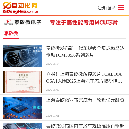
注册
登录
|
泰矽微
泰矽微发布新一代车规级全集成微马达
驱动TCM335/6系列芯片
2026-06-14
喜报！上海泰矽微触控芯片TCAE10A-
Q6A1入围2025上海汽车芯片揭榜挂帅
产品
2026-06-09
上海泰矽微宣布完成新一轮近亿元融资
2026-01-01
泰矽微发布国内首款车规级高压直驱超