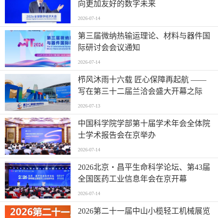
向更加友好的数字未来
2026-07-14
第三届微纳热输运理论、材料与器件国
际研讨会会议通知
2026-07-14
栉风沐雨十六载 匠心保障再起航 ——
写在第三十二届兰洽会盛大开幕之际
2026-07-13
中国科学院学部第十届学术年会全体院
士学术报告会在京举办
2026-07-14
2026北京・昌平生命科学论坛、第43届
全国医药工业信息年会在京开幕
2026-07-14
2026第二十一届中山小榄轻工机械展览