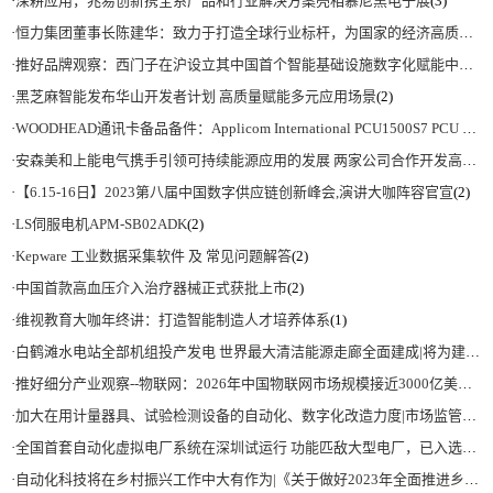
·
深耕应用，兆易创新携全系产品和行业解决方案亮相慕尼黑电子展
(3)
·
恒力集团董事长陈建华：致力于打造全球行业标杆，为国家的经济高质量发展贡献更大力量|上海电气集团党委书记、董事长吴磊来访
·
推好品牌观察：西门子在沪设立其中国首个智能基础设施数字化赋能中心
(2)
·
黑芝麻智能发布华山开发者计划 高质量赋能多元应用场景
(2)
·
WOODHEAD通讯卡备品备件：Applicom International PCU1500S7 PCU 1500 S7 V4.5.0
·
安森美和上能电气携手引领可持续能源应用的发展 两家公司合作开发高性能储能和太阳能组串式逆变器方案 以实现可持续的未来
·
【6.15-16日】2023第八届中国数字供应链创新峰会,演讲大咖阵容官宣
(2)
·
LS伺服电机APM-SB02ADK
(2)
·
Kepware 工业数据采集软件 及 常见问题解答
(2)
·
中国首款高血压介入治疗器械正式获批上市
(2)
·
维视教育大咖年终讲：打造智能制造人才培养体系
(1)
·
白鹤滩水电站全部机组投产发电 世界最大清洁能源走廊全面建成|将为建设新型能源体系、保障国家能源安全、实现“双碳”目标提供有力支撑
·
推好细分产业观察--物联网：2026年中国物联网市场规模接近3000亿美元 智慧工厂、智慧城市、智慧电网等将占60%以上
·
加大在用计量器具、试验检测设备的自动化、数字化改造力度|市场监管总局 工业和信息化部 关于促进企业计量能力提升的指导意见
·
全国首套自动化虚拟电厂系统在深圳试运行 功能匹敌大型电厂，已入选国际典型案例
·
自动化科技将在乡村振兴工作中大有作为|《关于做好2023年全面推进乡村振兴重点工作的意见》发布