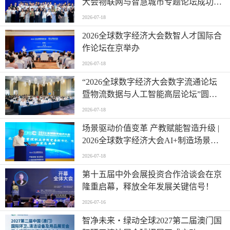
大会物联网与智慧城市专题论坛成功举
办
2026-07-18
2026全球数字经济大会数智人才国际合
作论坛在京举办
2026-07-18
“2026全球数字经济大会数字流通论坛
暨物流数据与人工智能高层论坛”圆满
成功举办
2026-07-18
场景驱动价值变革 产教赋能智造升级 |
2026全球数字经济大会AI+制造场景落
地国际论坛成功举办
2026-07-18
第十五届中外会展投资合作洽谈会在京
隆重启幕，释放全年发展关键信号！
2026-07-16
智净未来・绿动全球2027第二届澳门国