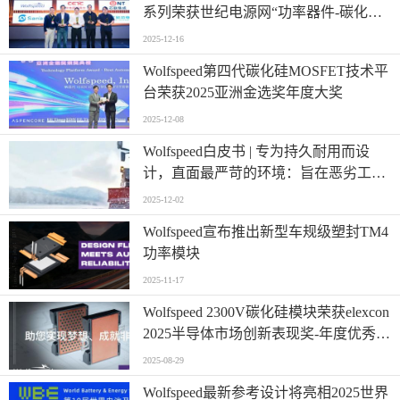
系列荣获世纪电源网“功率器件-碳化硅
行业卓越奖”
2025-12-16
Wolfspeed第四代碳化硅MOSFET技术平
台荣获2025亚洲金选奖年度大奖
2025-12-08
Wolfspeed白皮书 | 专为持久耐用而设
计，直面最严苛的环境：旨在恶劣工作
条件下实现更优系统耐久性的根本策略
2025-12-02
（附下载链接）
Wolfspeed宣布推出新型车规级塑封TM4
功率模块
2025-11-17
Wolfspeed 2300V碳化硅模块荣获elexcon
2025半导体市场创新表现奖-年度优秀功
率器件产品奖
2025-08-29
Wolfspeed最新参考设计将亮相2025世界