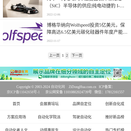
（SiC）半导体的供应|纯电动捷豹 I-
TYPE 6 赛车重磅发布，搭载先进
2022-12-06
Wolfspeed 碳化硅技术
博格华纳向Wolfspeed投资5亿美元，保
障高达6.5亿美元碳化硅器件年度产能供
应
2022-11-17
上一页
1
2
下一页
Copyright © 2003-2024
自动化网
ZiDongHua.com.cn ICP备案：
京ICP备11042658号-1
京公网安备 11010802024739号 微信：17812161557
首页
会展赛培坛
品牌自定位
创新自化成
方案应用场
自动化学院派
驾驶自动化
推好新品榜
自动化者人文
动感惠民生
设计自动化
热门专栏榜