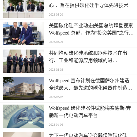
心 ，旨在提供碳化硅半导体先进技术
2023-05-20
美国碳化硅产业动态|美国总统拜登视察
Wolfspeed 总部，作为“投资美国”之行首
站
2023-03-29
共同推动碳化硅系统和器件技术在出
行、工业和能源应用领域的进
步|Wolfspeed 与采埃孚建立战略合作伙
2023-02-03
伴关系，共同发展未来碳化硅半导体项
Wolfspeed 宣布计划在德国萨尔州建造
目
全球最大、最先进的碳化硅器件制造工
厂
2023-02-02
Wolfspeed 碳化硅器件赋能梅赛德斯-奔
驰新一代电动汽车平台
2023-01-06
为下一代电动汽车逆变器保障碳化硅