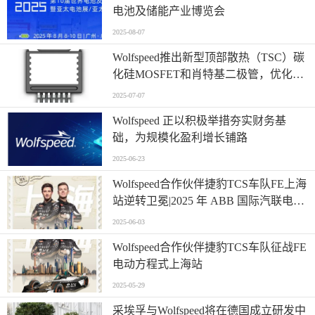
电池及储能产业博览会
2025-08-07
Wolfspeed推出新型顶部散热（TSC）碳
化硅MOSFET和肖特基二极管，优化热
管理并节约能耗
2025-07-07
Wolfspeed 正以积极举措夯实财务基
础，为规模化盈利增长铺路
2025-06-23
Wolfspeed合作伙伴捷豹TCS车队FE上海
站逆转卫冕|2025 年 ABB 国际汽联电动
方程式世界锦标赛上海站
2025-06-03
Wolfspeed合作伙伴捷豹TCS车队征战FE
电动方程式上海站
2025-05-29
采埃孚与Wolfspeed将在德国成立研发中