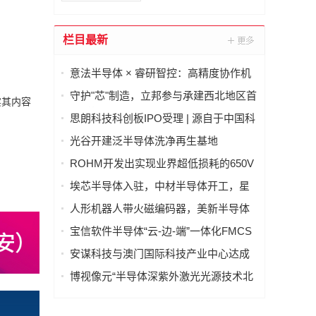
栏目最新
意法半导体 × 睿研智控：高精度协作机
器人灵巧手
守护"芯"制造，立邦参与承建西北地区首
实其内容
条8英寸半导体芯片产线项目建设
思朗科技科创板IPO受理 | 源自于中国科
学院自动化研究所
光谷开建泛半导体洗净再生基地
ROHM开发出实现业界超低损耗的650V
耐压IGBT
埃芯半导体入驻，中材半导体开工，星
辰技术设备搬入，光谷半导体产业链有
人形机器人带火磁编码器，美新半导体
新进展→
布局位置感知新风口
宝信软件半导体“云-边-端”一体化FMCS
方案入选《智能制造系统解决方案参考
安谋科技与澳门国际科技产业中心达成
目录（2026）》
战略合作，合力开启AI+半导体发展“芯”
博视像元“半导体深紫外激光光源技术北
篇章
京市重点实验室”获批，深紫外核心技术
再获权威认可