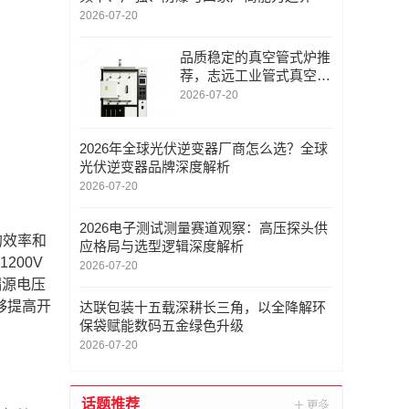
2026-07-20
品质稳定的真空管式炉推
荐，志远工业管式真空钎
焊炉原理与售后体系
2026-07-20
2026年全球光伏逆变器厂商怎么选？全球
光伏逆变器品牌深度解析
2026-07-20
2026电子测试测量赛道观察：高压探头供
刻的效率和
应格局与选型逻辑深度解析
200V
2026-07-20
漏源电压
能够提高开
达联包装十五载深耕长三角，以全降解环
保袋赋能数码五金绿色升级
2026-07-20
话题推荐