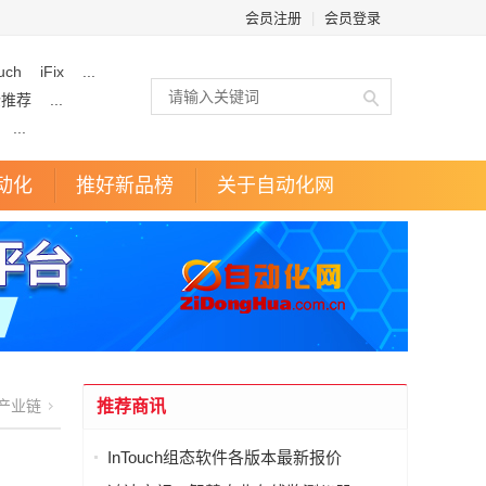
会员注册
|
会员登录
uch
iFix
...
企推荐
...
...
动化
推好新品榜
关于自动化网
产业链
推荐商讯
InTouch组态软件各版本最新报价