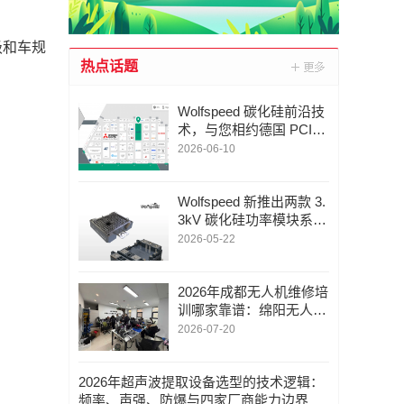
业级和车规
热点话题
Wolfspeed 碳化硅前沿技
术，与您相约德国 PCIM
2026
2026-06-10
Wolfspeed 新推出两款 3.
3kV 碳化硅功率模块系
列，助力应对能源需求的
2026-05-22
激增
2026年成都无人机维修培
训哪家靠谱：绵阳无人机
维修培训/深度解析蓉城
2026-07-20
翼修的技术闭环与实战体
系
2026年超声波提取设备选型的技术逻辑：
频率、声强、防爆与四家厂商能力边界