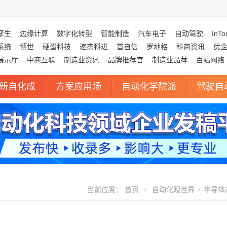
孪生
边缘计算
数字化转型
智能制造
汽车电子
自动驾驶
InTo
系统
博世
硬蛋科技
递杰科进
首自信
罗地格
科商资讯
优
展示厅
中商互联
制造业资讯
品牌推荐官
制造业品荐
百站网络
新自化成
方案应用场
自动化学院派
驾驶自
当前位置：
首页
自动化观世界
半导体