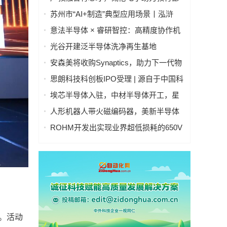
集成电路“101计划”建设落地
苏州市“AI+制造”典型应用场景丨泓浒
AI+晶圆智控真空传输平台
意法半导体 × 睿研智控：高精度协作机
器人灵巧手
光谷开建泛半导体洗净再生基地
安森美将收购Synaptics，助力下一代物
理AI智能系统发展
思朗科技科创板IPO受理 | 源自于中国科
学院自动化研究所
埃芯半导体入驻，中材半导体开工，星
辰技术设备搬入，光谷半导体产业链有
人形机器人带火磁编码器，美新半导体
新进展→
布局位置感知新风口
ROHM开发出实现业界超低损耗的650V
耐压IGBT
办。活动