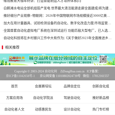
·
维视教育大咖年终讲：打造智能制造人才培养体系
(1)
·
白鹤滩水电站全部机组投产发电 世界最大清洁能源走廊全面建成|将为建设新型能源体系、保障国家能源安全、实现“双碳”目标提供有力支撑
·
推好细分产业观察--物联网：2026年中国物联网市场规模接近3000亿美元 智慧工厂、智慧城市、智慧电网等将占60%以上
·
加大在用计量器具、试验检测设备的自动化、数字化改造力度|市场监管总局 工业和信息化部 关于促进企业计量能力提升的指导意见
·
全国首套自动化虚拟电厂系统在深圳试运行 功能匹敌大型电厂，已入选国际典型案例
·
自动化科技将在乡村振兴工作中大有作为|《关于做好2023年全面推进乡村振兴重点工作的意见》发布
相关推荐
Copyright © 2003-2024
自动化网
ZiDongHua.com.cn ICP备案：
京ICP备11042658号-1
京公网安备 11010802024739号 微信：17812161557
首页
会展赛培坛
品牌自定位
创新自化成
方案应用场
自动化学院派
驾驶自动化
推好新品榜
自动化者人文
动感惠民生
设计自动化
热门专栏榜