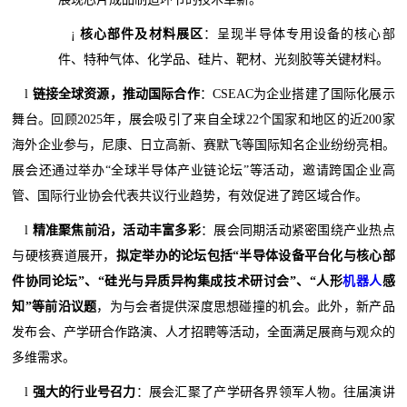
¡
核心部件及材料展区
：呈现半导体专用设备的核心部
件、特种气体、化学品、硅片、靶材、光刻胶等关键材料。
l
链接全球资源，推动国际合作
：CSEAC为企业搭建了国际化展示
舞台。回顾2025年，展会吸引了来自全球22个国家和地区的近200家
海外企业参与，尼康、日立高新、赛默飞等国际知名企业纷纷亮相。
展会还通过举办“全球半导体产业链论坛”等活动，邀请跨国企业高
管、国际行业协会代表共议行业趋势，有效促进了跨区域合作。
l
精准聚焦前沿，活动丰富多彩
：展会同期活动紧密围绕产业热点
与硬核赛道展开，
拟定举办的论坛包括“半导体设备平台化与核心部
件协同论坛”、“硅光与异质异构集成技术研讨会”、“人形
机器人
感
知”等前沿议题
，为与会者提供深度思想碰撞的机会。此外，新产品
发布会、产学研合作路演、人才招聘等活动，全面满足展商与观众的
多维需求。
l
强大的行业号召力
：展会汇聚了产学研各界领军人物。往届演讲