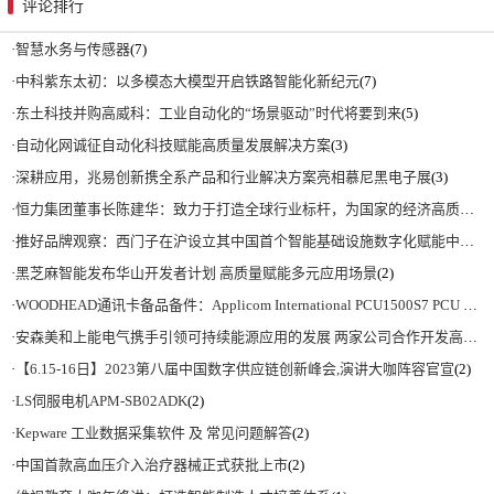
评论排行
·
智慧水务与传感器
(7)
·
中科紫东太初：以多模态大模型开启铁路智能化新纪元
(7)
·
东土科技并购高威科：工业自动化的“场景驱动”时代将要到来
(5)
·
自动化网诚征自动化科技赋能高质量发展解决方案
(3)
·
深耕应用，兆易创新携全系产品和行业解决方案亮相慕尼黑电子展
(3)
·
恒力集团董事长陈建华：致力于打造全球行业标杆，为国家的经济高质量发展贡献更大力量|上海电气集团党委书记、董事长吴磊来访
·
推好品牌观察：西门子在沪设立其中国首个智能基础设施数字化赋能中心
(2)
·
黑芝麻智能发布华山开发者计划 高质量赋能多元应用场景
(2)
·
WOODHEAD通讯卡备品备件：Applicom International PCU1500S7 PCU 1500 S7 V4.5.0
·
安森美和上能电气携手引领可持续能源应用的发展 两家公司合作开发高性能储能和太阳能组串式逆变器方案 以实现可持续的未来
·
【6.15-16日】2023第八届中国数字供应链创新峰会,演讲大咖阵容官宣
(2)
·
LS伺服电机APM-SB02ADK
(2)
·
Kepware 工业数据采集软件 及 常见问题解答
(2)
·
中国首款高血压介入治疗器械正式获批上市
(2)