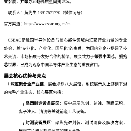
业
参展，并举办
20场
高质量同期论坛。
联系人：黄先生 13917571770（微信同号）
官方渠道：https://www.cseac.org.cn/cn
CSEAC是我国半导体设备与核心部件领域内汇聚行业力量的专业
盛会，其“专业化、产业化、国际化”的宗旨，为国内外企业搭建了技
术交流、市场拓展与友好合作的桥梁。展会致力于
做强中国芯，拥抱
芯世界
，已成为观察中国半导体产业生态的重要窗口。
展会核心优势与亮点
l
深度聚合全产业链
：展会规划八大展馆，系统展示从上游到下游
的完整产业生态，核心展区包括：
¡
晶圆制造设备展区
：集中展示光刻、刻蚀、薄膜沉积、
离子注入、清洗等关键前道工艺设备。
¡
封测设备展区
：聚焦先进封装、测试设备及解决方案，
展现芯片成品制造环节的技术革新。